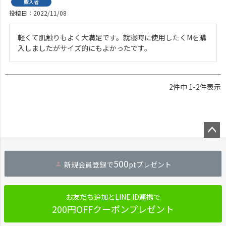
購入者
投稿日
2022/11/08
軽くて肌触りもよく大満足です。就寝時に使用したくMを購
入しましたがサイズ的にもよかったです。
2
件中
1
-
2
件表示
ペー
ジト
500
新規会員登録で
ptプレゼント
ップ
へ
お友だち追加とLINE ID連携で
200円OFFクーポンプレゼント