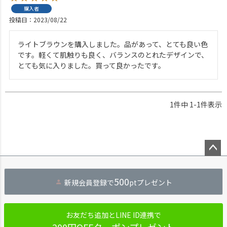
購入者
投稿日
2023/08/22
ライトブラウンを購入しました。品があって、とても良い色
です。軽くて肌触りも良く、バランスのとれたデザインで、
とても気に入りました。買って良かったです。
1
件中
1
-
1
件表示
ペー
ジト
500
新規会員登録で
ptプレゼント
ップ
へ
お友だち追加とLINE ID連携で