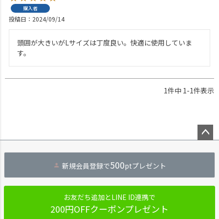
購入者
投稿日
2024/09/14
頭囲が大きいがLサイズは丁度良い。快適に使用していま
す。
1
件中
1
-
1
件表示
ペー
ジト
500
新規会員登録で
ptプレゼント
ップ
へ
お友だち追加とLINE ID連携で
200円OFFクーポンプレゼント