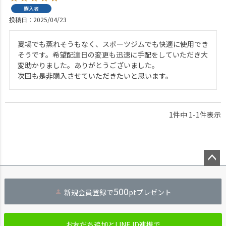
購入者
投稿日
2025/04/23
夏場でも蒸れそうもなく、スポーツジムでも快適に使用でき
そうです。希望配達日の変更も迅速に手配をしていただき大
変助かりました。ありがとうございました。

次回も是非購入させていただきたいと思います。
1
件中
1
-
1
件表示
ペー
ジト
500
新規会員登録で
ptプレゼント
ップ
へ
お友だち追加とLINE ID連携で