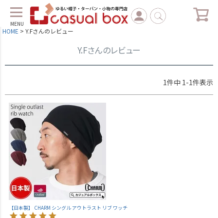
MENU
HOME
Y.Fさんのレビュー
Y.Fさんのレビュー
1
件中
1
-
1
件表示
【日本製】 CHARM シングル アウトラスト リブ ワッチ