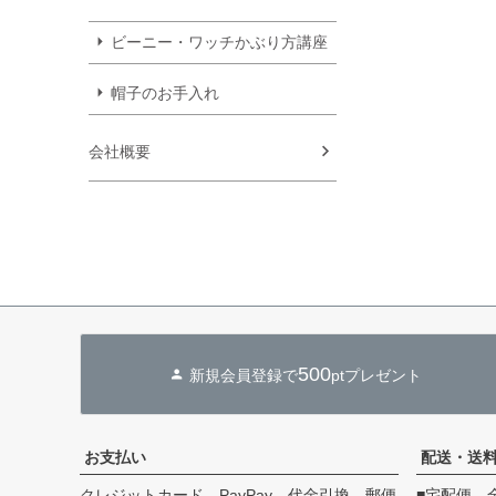
ビーニー・ワッチかぶり方講座
帽子のお手入れ
会社概要
500
新規会員登録で
ptプレゼント
お支払い
配送・送
クレジットカード、PayPay、代金引換、郵便
■宅配便 