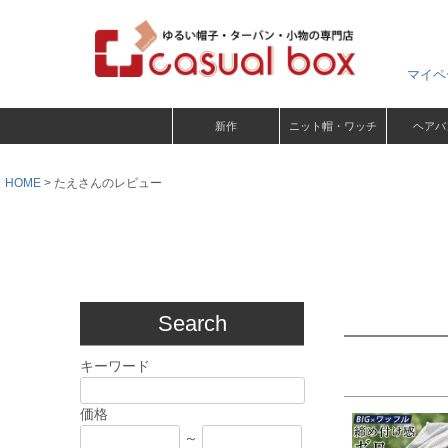
マイペ
新作
ニット帽・ワッチ
ヘアバ
HOME
たえさんのレビュー
Search
キーワード
価格
～