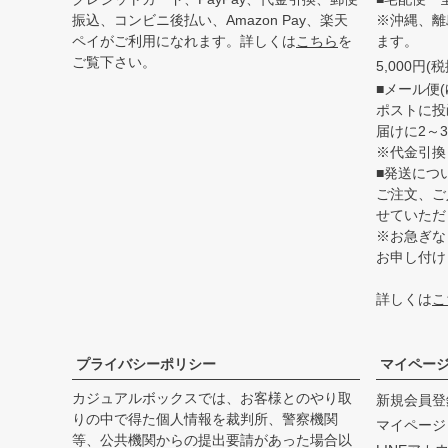
振込、コンビニ後払い、Amazon Pay、楽天
※沖縄、離
ペイがご利用になれます。詳しくは
こちら
を
ます。
ご覧下さい。
5,000円
■メール便(
ポストに投
届けに2～
※代金引換
■発送につ
ご注文、ご
せていただ
※お急ぎな
お申し付け
詳しくは
こ
プライバシーポリシー
マイペー
カジュアルボックスでは、お客様とのやり取
新規会員登
りの中で得た個人情報を裁判所、警察機関
マイページ
等、公共機関からの提出要請があった場合以