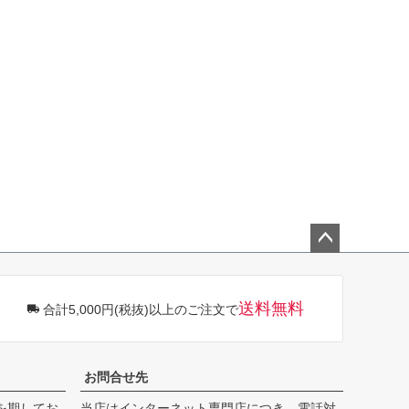
ペー
ジト
ップ
送料無料
合計5,000円(税抜)以上のご注文で
へ
お問合せ先
を期してお
当店はインターネット専門店につき、電話対