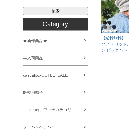
検索
Category
【送料無料】C
★新作商品★
ソフト コット
ン ビック ワッ
再入荷商品
casualboxOUTLETSALE
医療用帽子
ニット帽、ワッチカテゴリ
ターバンヘアバンド