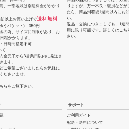
島、一部地域は別途料金がかかり
りますが、万一不良・破損などが
たら、商品到着後1週間以内にお
い。
送料無料
(税抜)以上お買い上げで
返品・交換につきましても、1週
ゆうパケット) 350円
用に限り可能です。詳しくは
こち
函の為、サイズに制限があり、お
さい。
3日程かかります。
・日時間指定不可
いて
入金完了から3営業日以内に発送さ
きます。
どご希望ございましたらお気軽に
くださいませ。
ちら
をご覧下さい。
ジ
サポート
録
ご利用ガイド
配送・送料について