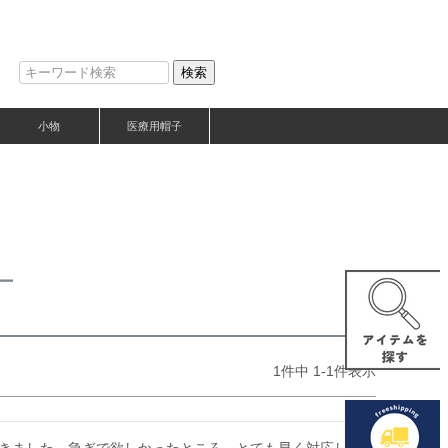
検索
小物
医療用帽子
ー
1
件中
1
-
1
件表示
きました。急ぎで欲しかったところ、とても早く対応し