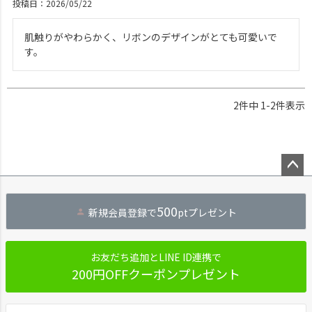
投稿日
2026/05/22
肌触りがやわらかく、リボンのデザインがとても可愛いで
す。
2
件中
1
-
2
件表示
ペー
ジト
500
新規会員登録で
ptプレゼント
ップ
へ
お友だち追加とLINE ID連携で
200円OFFクーポンプレゼント