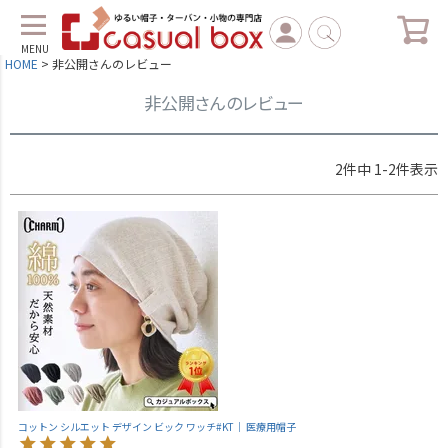
MENU
HOME
非公開さんのレビュー
非公開さんのレビュー
2
件中
1
-
2
件表示
コットン シルエット デザイン ビック ワッチ#KT｜ 医療用帽子