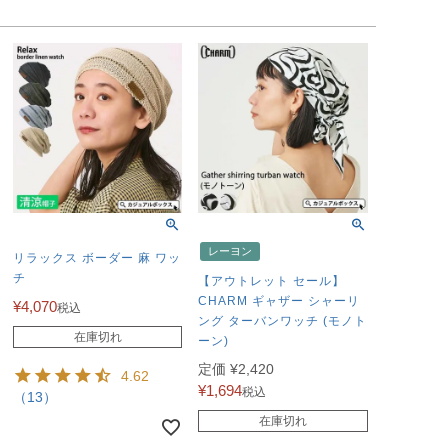
レーヨン
リラックス ボーダー 麻 ワッ
チ
【アウトレット セール】
CHARM ギャザー シャーリ
¥
4,070
税込
ング ターバンワッチ (モノト
在庫切れ
ーン)
定価
¥
2,420
4.62
¥
1,694
税込
（13）
在庫切れ