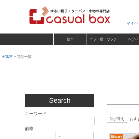
マイペ
新作
ニット帽・ワッチ
ヘアバ
HOME
商品一覧
Search
キーワード
並び替え
おす
価格
～