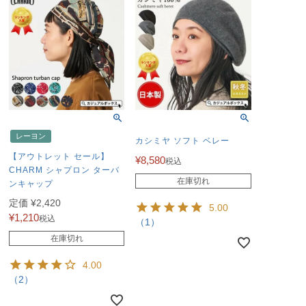
レーヨン
カシミヤ ソフト ベレー
【アウトレット セール】
¥
8,580
税込
CHARM シャプロン ターバ
在庫切れ
ンキャップ
定価
¥
2,420
5.00
¥
1,210
税込
（1）
在庫切れ
4.00
（2）