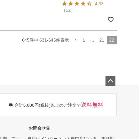
4.33
（12）
645
件中
631
-
645
件表示
1
…
21
22
ペー
ジト
ップ
送料無料
合計5,000円(税抜)以上のご注文で
へ
お問合せ先
を期してお
当店はインターネット専門店につき、電話対