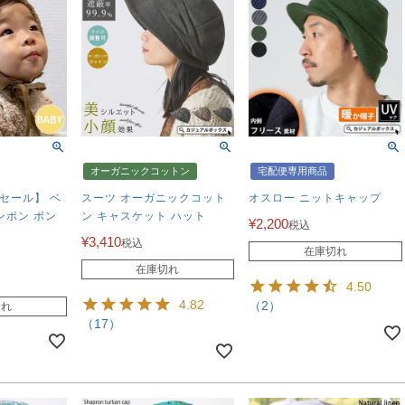
オーガニックコットン
宅配便専用商品
セール】 ベ
スーツ オーガニックコット
オスロー ニットキャップ
ンポン ボン
ン キャスケット ハット
¥
2,200
税込
¥
3,410
税込
在庫切れ
在庫切れ
4.50
4.82
（2）
切れ
（17）