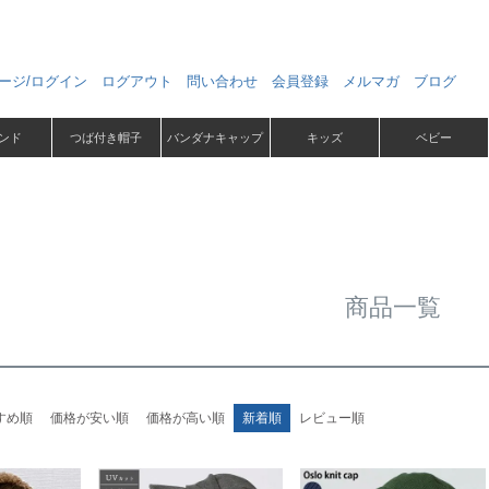
ージ/ログイン
ログアウト
問い合わせ
会員登録
メルマガ
ブログ
ンド
つば付き帽子
バンダナキャップ
キッズ
ベビー
商品一覧
すめ順
価格が安い順
価格が高い順
新着順
レビュー順