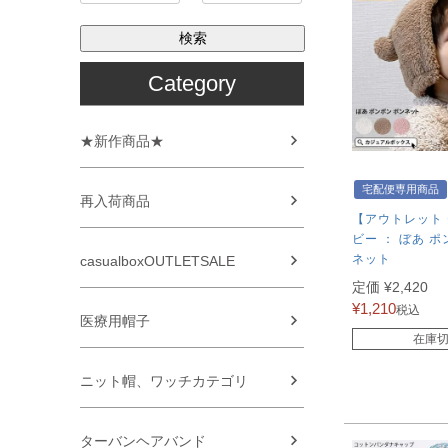
検索
Category
★新作商品★
宅配便専用商品
再入荷商品
【アウトレット 
ビー ： ぼあ ポ
ネット
casualboxOUTLETSALE
定価
¥
2,420
¥
1,210
税込
医療用帽子
在庫
ニット帽、ワッチカテゴリ
ターバンヘアバンド