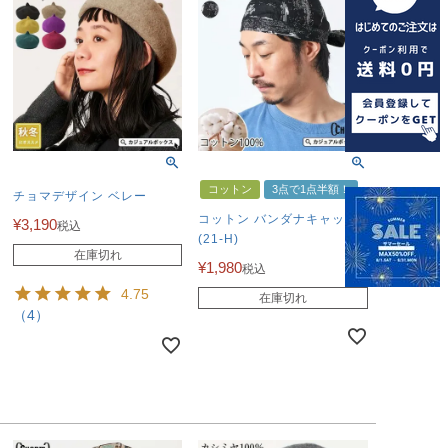
コットン
3点で1点半額！
チョマデザイン ベレー
コットン バンダナキャップ
¥
3,190
税込
(21-H)
在庫切れ
¥
1,980
税込
4.75
在庫切れ
（4）