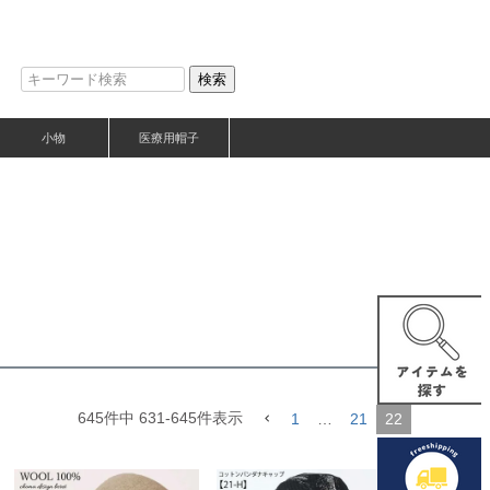
検索
小物
医療用帽子
645
件中
631
-
645
件表示
1
…
21
22