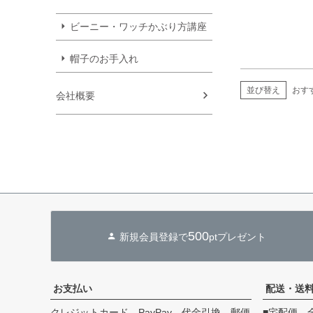
ビーニー・ワッチかぶり方講座
帽子のお手入れ
並び替え
おす
会社概要
500
新規会員登録で
ptプレゼント
お支払い
配送・送
クレジットカード、PayPay、代金引換、郵便
■宅配便 