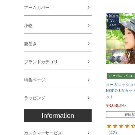
アームカバー
小物
腹巻き
ブランドカテゴリ
オーガニックコ
特集ページ
オーガニックコ
NOPO UVカッ
ット
ラッピング
¥
3,630
税込
Information
在庫
（42）
カスタマーサービス