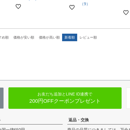
（9）
すめ順
価格が安い順
価格が高い順
新着順
レビュー順
お友だち追加とLINE ID連携で
200円OFFクーポンプレゼント
料
返品・交換
全国一律650円
商品の品質につきましては、万全