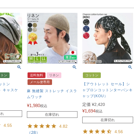
ットン
送料無料
リネン
コットン
メール便専用
ットン
【アウトレット セール】シ
ト キャスケ
ャプロンコットンターバンキ
麻 無縫製 ストレッチ イスラ
ャップ(KOU）
ムワッチ
定価
¥
2,420
¥
1,980
税込
¥
1,694
税込
切れ
在庫切れ
在庫切れ
4.55
4.82
4.56
（28）