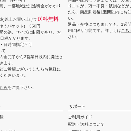
島、一部地域は別途料金がかかり
りますが、万一不良・破損などが
たら、商品到着後1週間以内にお
い。
送料無料
(税抜)以上お買い上げで
返品・交換につきましても、1週
ゆうパケット) 350円
用に限り可能です。詳しくは
こち
函の為、サイズに制限があり、お
さい。
3日程かかります。
・日時間指定不可
いて
入金完了から3営業日以内に発送さ
きます。
どご希望ございましたらお気軽に
くださいませ。
ちら
をご覧下さい。
ジ
サポート
録
ご利用ガイド
配送・送料について