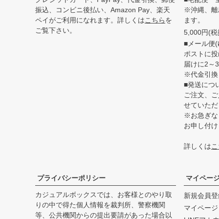
振込、コンビニ後払い、Amazon Pay、楽天
※沖縄、離
ペイがご利用になれます。詳しくは
こちら
を
ます。
ご覧下さい。
5,000円
■メール便(
ポストに投
届けに2～
※代金引換
■発送につ
ご注文、ご
せていただ
※お急ぎな
お申し付け
詳しくは
こ
プライバシーポリシー
マイペー
カジュアルボックスでは、お客様とのやり取
新規会員登
りの中で得た個人情報を裁判所、警察機関
マイページ
等、公共機関からの提出要請があった場合以