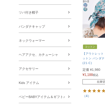
ツバ付き帽子
バンダナキャップ
ネックウォーマー
コットン
【アウトレット 
ヘアアクセ、カチューシャ
ットン バンダ
(21-C)
アクセサリー
定価
¥
1,980
¥
1,188
税込
在庫
Kids アイテム
（4）
ベビーBABYアイテム＆ギフト♪