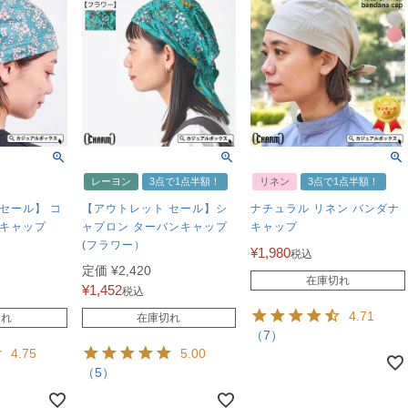
レーヨン
3点で1点半額！
リネン
3点で1点半額！
セール】 コ
【アウトレット セール】シ
ナチュラル リネン バンダナ
ナキャップ
ャプロン ターバンキャップ
キャップ
(フラワー）
¥
1,980
税込
定価
¥
2,420
在庫切れ
¥
1,452
税込
4.71
切れ
在庫切れ
（7）
4.75
5.00
（5）