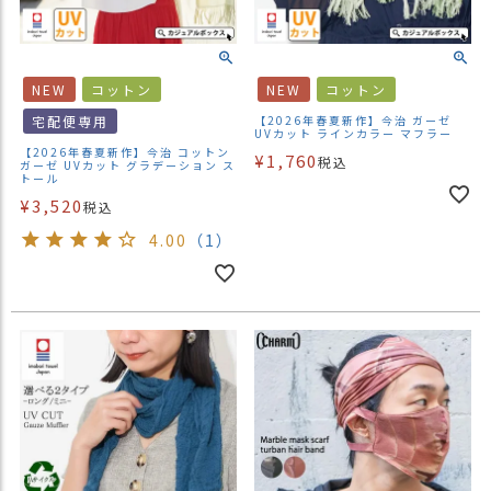
）
商
品
NEW
コットン
NEW
コットン
カ
宅配便専用
【2026年春夏新作】今治 ガーゼ
テ
UVカット ラインカラー マフラー
ゴ
【2026年春夏新作】今治 コットン
¥
1,760
税込
ガーゼ UVカット グラデーション ス
リ
トール
¥
3,520
税込
閲
4.00
（1）
覧
履
歴
買
い
物
か
ご
新
作