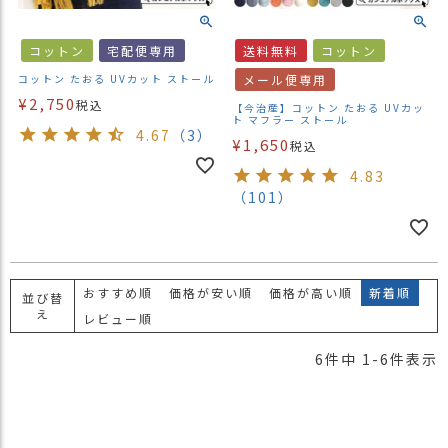
ス
タ
コットン
宅配便専用
送料無料
コットン
ッ
フ
コットン たおる UVカット ストール
メール便専用
小
¥
2,750
税込
【今治産】コットン たおる UVカッ
話
ト マフラー ストール
4.67
（3）
¥
1,650
税込
返
品
4.83
・
（101）
交
換
無
料
おすすめ順
価格が安い順
価格が高い順
新着順
並び替
キ
え
レビュー順
ャ
ン
6
件中
1
-
6
件表示
ペ
ー
ン