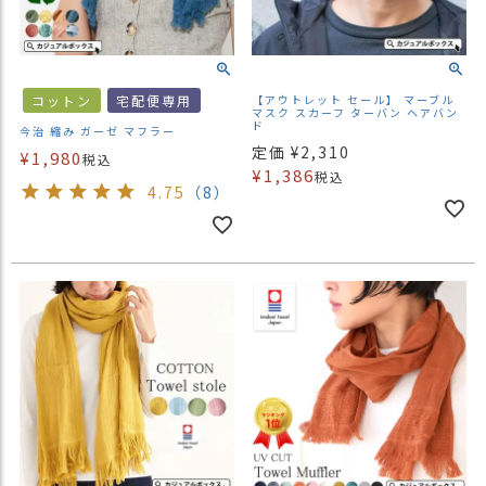
商
品
ラ
コットン
宅配便専用
【アウトレット セール】 マーブル
ッ
マスク スカーフ ターバン ヘアバン
ピ
ド
今治 縮み ガーゼ マフラー
ン
定価
¥
2,310
¥
1,980
税込
グ
¥
1,386
税込
4.75
（8）
お
客
様
の
お
声
Instagram
Youtube