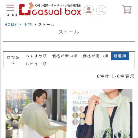
MENU
HOME
小物
ストール
ストール
C
L
O
S
E
おすすめ順
価格が安い順
価格が高い順
新着順
並び替
え
レビュー順
マ
イ
6
件中
1
-
6
件表示
ペ
ー
ジ
（
新
規
会
員
登
録