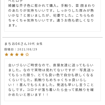
ヘビロテ

綺麗な芥子色に惹かれて購入。手触り、首 顔まわり
夏場の日焼け予防、冷房対策、冬場には防寒に
のあたりが気持ちいいです。しっかりした厚みが熱
もなる、オールシーズン対応のストールです。
いかな？と思いましたが、杞憂でした。こちらもめ
・長時間濡れたままで重ねて置いたり、汗や雨
ちゃくちゃ気持ちいいです。違うお色も欲しくなり
などでぬれた時は他の衣料等に移染する場合が
ます。
ございますのでお気を付け下さい。
注意点
・多少実際のカラーと異なる場合がございま
す。ご不安な事などございましたらお気軽にお
問い合わせ下さい。
まちお04
30代
女性
投稿日
2021/08/29
他の人気ストールは
こちら
関連商品
他の人気小物は
こちら
【カラー バリエーション】
会いづらいご時世なので、直接友達に送ってもらい
・からし MUSTARD
ました。なので実物は見れてないですが…写真送っ
カラー
・水色 LIGHT BLUE
てもらった限り、とても良い色で自分も欲しくなる
・抹茶 GREEN
くらいでした。肌触りもめちゃくちゃ良いらし
・薄紅 PALE RED
い！！喜んでもらえました。発送も早いし言うこと
なしです。コロナが落ち着いたら会って肌触りを確
かめたいと思います！！