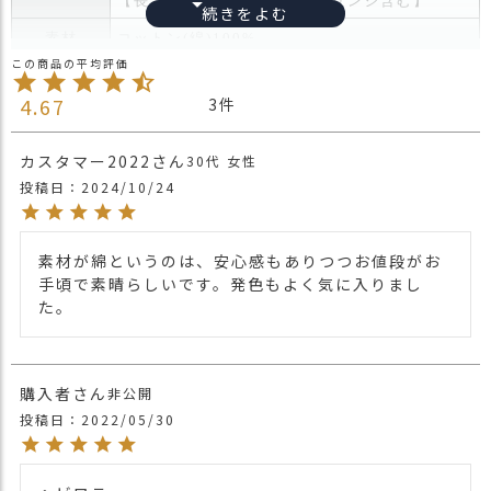
【長さ約185㎝ 幅約58cm フリンジ含む】
ス
タ
素材
コットン(綿)100%
ッ
生産国
日本製
フ
4.67
3
小
ブランド
ORIM
話
カスタマー2022
30代
女性
返
投稿日
2024/10/24
品
・
洗濯表示
交
素材が綿というのは、安心感もありつつお値段がお
換
手頃で素晴らしいです。発色もよく気に入りまし
無
・色落ちの恐れがありますので、単独で洗濯し
た。
料
て下さい。
キ
ャ
軽くて、ふんわりやさしい肌ざわりのコットン
ン
100%のたおるストール。
購入者
非公開
ペ
今治タオルブランドの、独自の品質基準である
投稿日
2022/05/30
ー
吸水性試験をクリアし、
ン
商品詳細
汗や水分をしっかりと吸水してくれます。
大判サイズなのでストールはもちろん、広げて
ひざ掛けなどにも使えます。