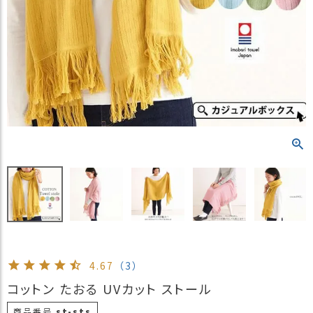
）
商
品
カ
テ
ゴ
リ
閲
覧
履
歴
買
い
物
か
4.67
（3）
ご
コットン たおる UVカット ストール
新
作
商品番号
st-sts