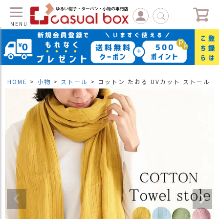
MENU
C
L
O
S
HOME
小物
ストール
コットン たおる UVカット ストール
E
マ
イ
ペ
ー
ジ
（
新
規
会
員
登
録