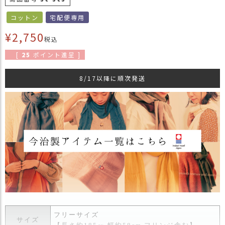
商
コットン
宅配便専用
品
¥
2,750
ラ
税込
ッ
[
25
ポイント進呈 ]
ピ
ン
8/17以降に順次発送
グ
お
客
様
の
お
声
Instagram
Youtube
フリーサイズ
サイズ