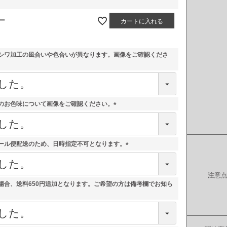
ー
カートに入れる
シワ加工の風合いや色合いが異なります。画像をご確認くださ
のお色味について画像をご確認ください。
(
必
須
)
ール便配送のため、日時指定不可となります。
(
必
須
注意
)
場合、送料650円追加となります。ご希望の方は備考欄でお知ら