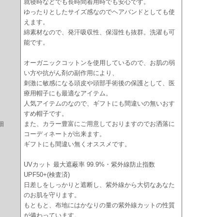
就寝時などでも長時間着用時でも安心です。
ゆったりとしたサイズ感なのでヘアバンドとしても使
えます。
綿素材なので、発汗吸収性、保湿性も抜群。洗濯も可
能です。
オーガニックコットンを使用しているので、お肌の弱
い方や抗がん剤の副作用により、
刺激に敏感になる頭皮や頭部手術後の保護として、医
療用帽子にも最適なアイテム。
人気アイテムのなので、ギフトにも間違いの無いおす
すめ帽子です。
細
また、カラー豊富にご用意しておりますのでお洒落に
コーディネートが出来ます。
ギフトにも間違い無くオススメです。
UVカット 最大遮蔽率 99.9%・紫外線防止指数
UPF50+(検査済)
日差しをしっかりと遮断し、紫外線から大切なあなた
のお肌を守ります。
もともと、布地にはかなりの量の紫外線カットの性質
が備わっています。