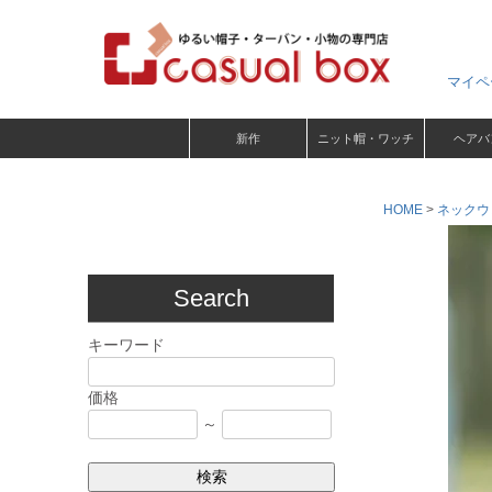
マイペ
新作
ニット帽・ワッチ
ヘアバ
HOME
ネックウ
Search
キーワード
価格
～
検索