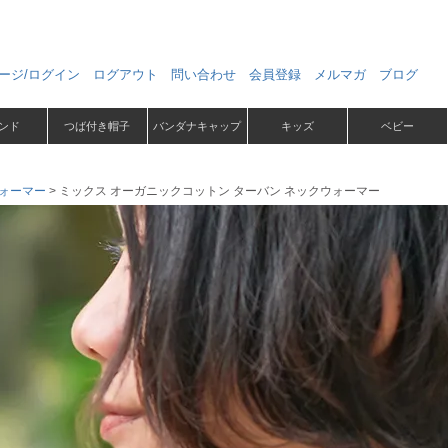
ージ/ログイン
ログアウト
問い合わせ
会員登録
メルマガ
ブログ
ンド
つば付き帽子
バンダナキャップ
キッズ
ベビー
ォーマー
ミックス オーガニックコットン ターバン ネックウォーマー