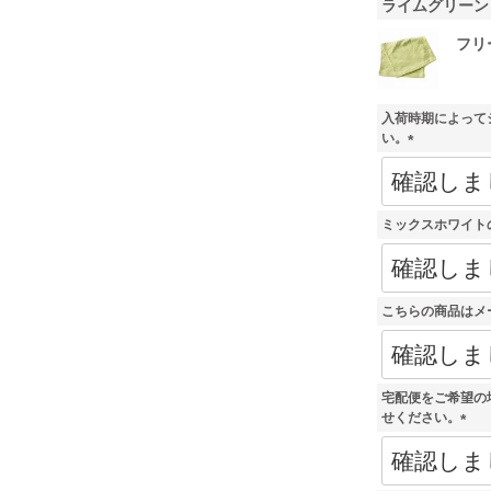
ライムグリーン
フリ
入荷時期によって
い。
(
必
須
)
ミックスホワイト
こちらの商品はメ
宅配便をご希望の
せください。
(
必
須