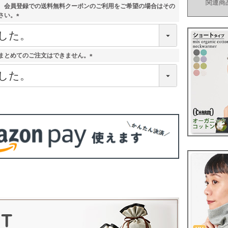
関連商
、会員登録での送料無料クーポンのご利用をご希望の場合はその
さい。
(
必
須
)
まとめてのご注文はできません。
(
必
須
)