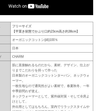
フリーサイズ
ズ
【平置き状態でかぶり口約23cm高さ約38cm】
オーガニックコットン(綿)100％
国
日本
ド
CHARM
肌に直接触れるものだから、素材、デザイン、仕上が
りまでこだわりを持って作った
日本製のオーガニックコットンターバン、ネックウォ
ーマー。
一枚生地なので通気性がよい素材で、春夏秋冬、一年
中季節問わず使え、
ネックウォーマーとして、紫外線対策・そして冷房よ
けとして、
外出用としてはもちろん、室内でリラックスタイムや