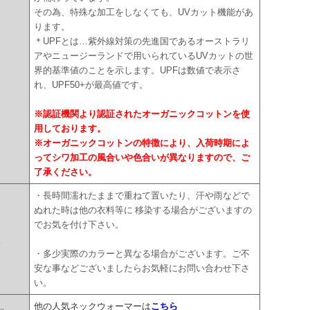
その為、特殊な加工をしなくても、UVカット機能があ
ります。
＊UPFとは…紫外線対策の先進国であるオーストラリ
アやニュージーランドで用いられているUVカットの世
界的基準値のことを示します。UPFは数値で表示さ
れ、UPF50+が最高値です。
※認証機関より認証されたオーガニックコットンを使
用しております。
※オーガニックコットンの特徴により、入荷時期によ
ってシワ加工の風合いや色合いが異なりますので、ご
了承ください。
・長時間濡れたままで重ねて置いたり、汗や雨などで
ぬれた時は他の衣料等に 移染する場合がございますの
でお気を付け下さい。
点
・多少実際のカラーと異なる場合がございます。ご不
安な事などございましたらお気軽にお問い合わせ下さ
い。
他の人気ネックウォーマーは
こちら