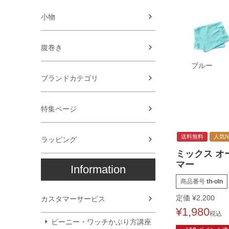
小物
腹巻き
ブルー
ブランドカテゴリ
特集ページ
送料無料
人気No
ラッピング
ミックス オ
マー
Information
商品番号
th-oln
定価
¥
2,200
カスタマーサービス
¥
1,980
税込
ビーニー・ワッチかぶり方講座