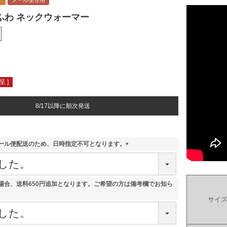
ク
メール便専用
ふわ ネックウォーマー
 ]
8/17以降に順次発送
ール便配送のため、日時指定不可となります。
(
必
須
)
場合、送料650円追加となります。ご希望の方は備考欄でお知ら
サイ