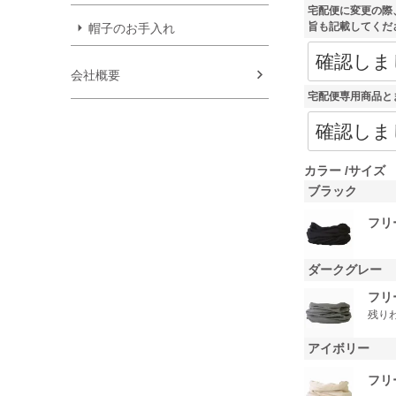
)
宅配便に変更の際
旨も記載してくだ
帽子のお手入れ
会社概要
宅配便専用商品と
カラー
サイズ
ブラック
フリ
ダークグレー
フリ
残り
アイボリー
フリ