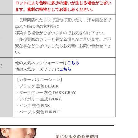
ロットにより色味に多少の違いが生じる場合がござい
ます。素材の特性としてお楽しみください。
・長時間濡れたままで重ねて置いたり、汗や雨などで
ぬれた時は他の衣料等に
移染する場合がございますのでお気を付け下さい。
点
・多少実際のカラーと異なる場合がございます。ご不
安な事などございましたらお気軽にお問い合わせ下さ
い。
他の人気ネックウォーマーは
こちら
品
他の人気ルーズワッチは
こちら
【カラー バリエーション】
・ブラック 黒色 BLACK
・ダークグレー 灰色 DARK GRAY
ー
・アイボリー 生成 IVORY
・ピンク 桃色 PINK
・パープル 紫色 PURPLE