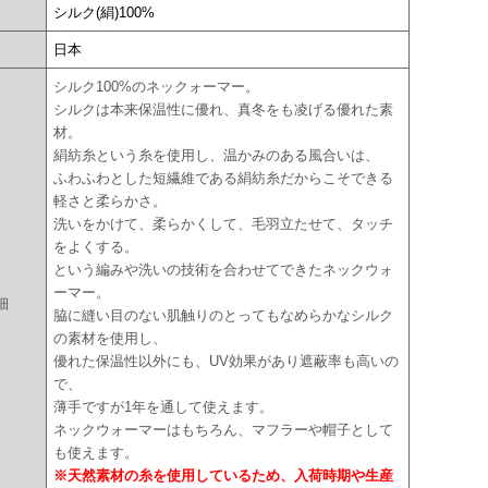
シルク(絹)100%
国
日本
シルク100%のネックォーマー。
シルクは本来保温性に優れ、真冬をも凌げる優れた素
材。
絹紡糸という糸を使用し、温かみのある風合いは、
ふわふわとした短繊維である絹紡糸だからこそできる
軽さと柔らかさ。
洗いをかけて、柔らかくして、毛羽立たせて、タッチ
をよくする。
という編みや洗いの技術を合わせてできたネックウォ
ーマー。
細
脇に縫い目のない肌触りのとってもなめらかなシルク
の素材を使用し、
優れた保温性以外にも、UV効果があり遮蔽率も高いの
で、
薄手ですが1年を通して使えます。
ネックウォーマーはもちろん、マフラーや帽子として
も使えます。
※天然素材の糸を使用しているため、入荷時期や生産