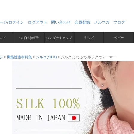
ージ/ログイン
ログアウト
問い合わせ
会員登録
メルマガ
ブログ
ンド
つば付き帽子
バンダナキャップ
キッズ
ベビー
ジ
機能性素材特集
シルク(SILK)
シルク ふわふわ ネックウォーマー