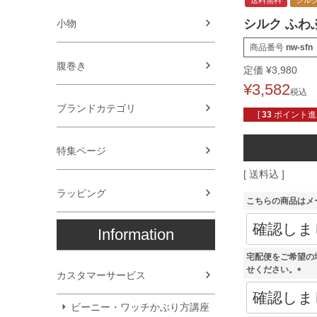
送料無料
シル
シルク ふわ
小物
商品番号
nw-sfn
腹巻き
定価
¥
3,980
¥
3,582
税込
ブランドカテゴリ
[
33
ポイント進呈
特集ページ
送料込
ラッピング
こちらの商品はメ
Information
宅配便をご希望の
せください。
カスタマーサービス
(
必
ビーニー・ワッチかぶり方講座
須