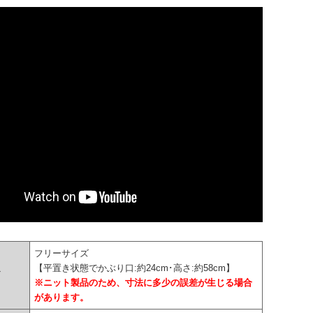
フリーサイズ
【平置き状態でかぶり口:約24cm･高さ:約58cm】
ズ
※ニット製品のため、寸法に多少の誤差が生じる場合
があります。