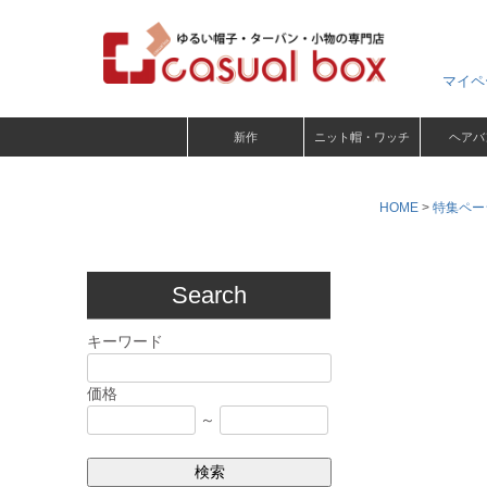
マイペ
新作
ニット帽・ワッチ
ヘアバ
HOME
特集ペー
Search
キーワード
価格
～
検索