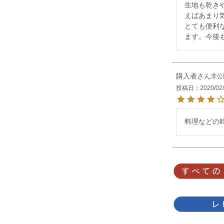
生地も乾き
えばあまり気
とても便利
ます。今後
購入者
非公
投稿日
2020/02
料理などの