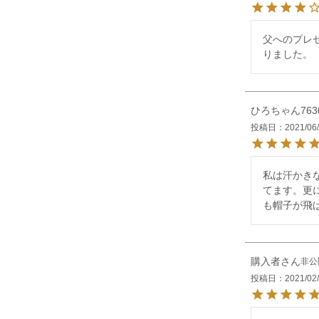
父へのプレ
りました。
ひろちゃん763
投稿日
2021/06
私は汗かき
てます。更
も帽子が飛
購入者
非公
投稿日
2021/02