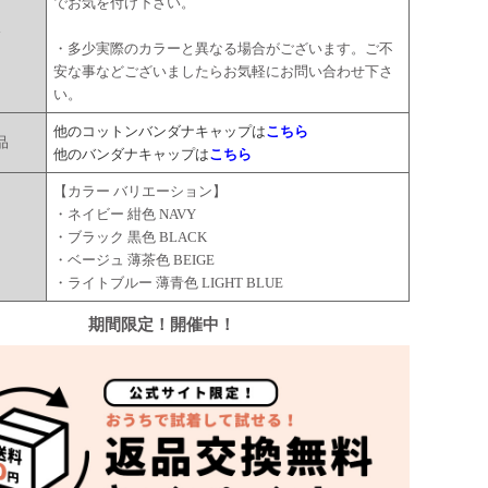
でお気を付け下さい。
点
・多少実際のカラーと異なる場合がございます。ご不
安な事などございましたらお気軽にお問い合わせ下さ
い。
他のコットンバンダナキャップは
こちら
品
他のバンダナキャップは
こちら
【カラー バリエーション】
・ネイビー 紺色 NAVY
ー
・ブラック 黒色 BLACK
・ベージュ 薄茶色 BEIGE
・ライトブルー 薄青色 LIGHT BLUE
期間限定！開催中！