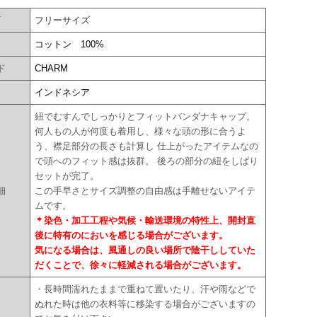
ズ
フリーサイズ
コットン 100%
ド
CHARM
国
インドネシア
紐でむすんでしっかりとフィットバンダナキャップ。
何人もの人が何度も着用し、様々な頭の形に合うよ
う、襟足部分の長さも計算し 仕上がったアイテムなの
で頭へのフィット感は抜群。 後ろの部分の紐をしばり
セットが完了。
細
この手早さとサイズ調整の自由感は手離せないアイテ
ムです。
＊染色・加工工程や気候・輸送環境の特性上、開封直
後に特有のにおいを感じる場合がございます。
気になる場合は、風通しの良い場所で陰干ししていた
だくことで、徐々に軽減される場合がございます。
・長時間濡れたままで重ねて置いたり、汗や雨などで
ぬれた時は他の衣料等に移染する場合がございますの