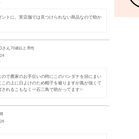
ゼントに。実店舗では見つけられない商品なので助か
0
70歳以上
男性
/24
なので農家のお手伝いの時にこのバンダナを頭にまい
にこの上に日よけのため帽子を被りますが風が強くて
ばされるこもなく一石二鳥で助かってます✨
開
/26