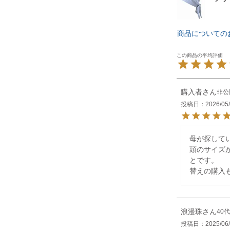
商品についての
購入者
非公
投稿日
2026/05
母が探して
頭のサイズ
とです。

替えの購入
浪漫珠
40代
投稿日
2025/06