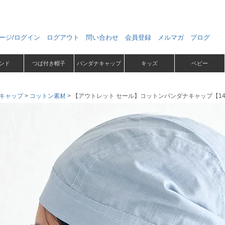
ージ/ログイン
ログアウト
問い合わせ
会員登録
メルマガ
ブログ
ンド
つば付き帽子
バンダナキャップ
キッズ
ベビー
キャップ
コットン素材
【アウトレット セール】コットンバンダナキャップ【14