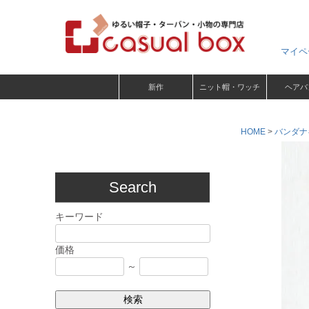
マイペ
新作
ニット帽・ワッチ
ヘアバ
HOME
バンダナ
Search
キーワード
価格
～
検索