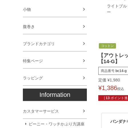
ライトブル
小物
ー
腹巻き
ブランドカテゴリ
コットン
【アウトレ
特集ページ
【14-G】
商品番号
bc14-g
ラッピング
定価
¥
1,980
¥
1,386
税込
Information
[
13
ポイント進呈
カスタマーサービス
バンダナ
ビーニー・ワッチかぶり方講座