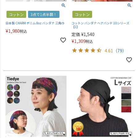
コットン
3点で1点半額！
コットン
日本製 CHARM デニム 8oz バンダナ 三角巾
コットン バンダナ ヘアバンド 10シリーズ
【1】
¥
1,980
税込
定価
¥
1,540
¥
1,309
税込
4.61
（79）