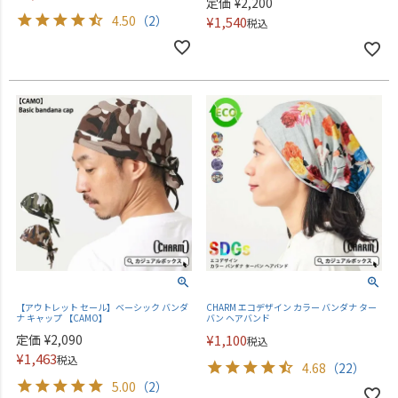
定価
¥
2,200
4.50
（2）
¥
1,540
税込
【アウトレット セール】ベーシック バンダ
CHARM エコデザイン カラー バンダナ ター
ナ キャップ 【CAMO】
バン ヘアバンド
定価
¥
2,090
¥
1,100
税込
¥
1,463
税込
4.68
（22）
5.00
（2）