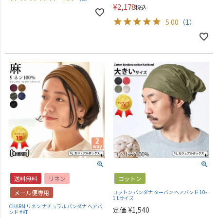
¥
2,178
税込
5.00
（1）
送料無料
リネン
コットン
メール便専用
コットン バンダナ ターバン ヘアバンド 10-
1 Lサイズ
CHARM リネン ナチュラル バンダナ ヘアバ
定価
¥
1,540
ンド #KT