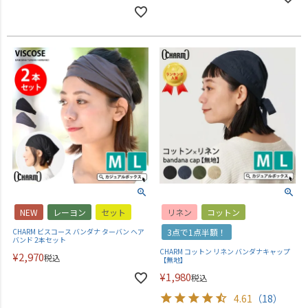
NEW
レーヨン
セット
リネン
コットン
CHARM ビスコース バンダナ ターバン ヘア
3点で1点半額！
バンド 2本セット
CHARM コットン リネン バンダナキャップ
¥
2,970
税込
【無地】
¥
1,980
税込
4.61
（18）