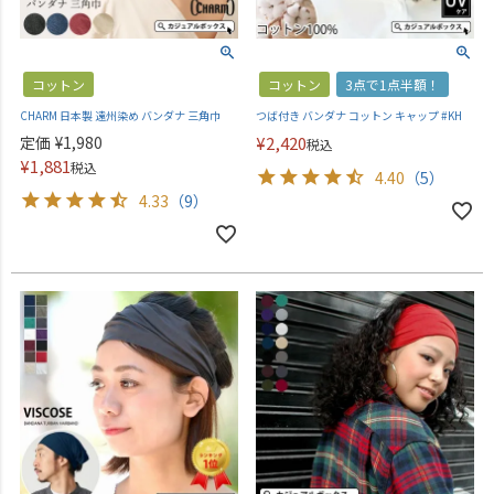
コットン
コットン
3点で1点半額！
CHARM 日本製 遠州染め バンダナ 三角巾
つば付き バンダナ コットン キャップ #KH
定価
¥
1,980
¥
2,420
税込
¥
1,881
税込
4.40
（5）
4.33
（9）