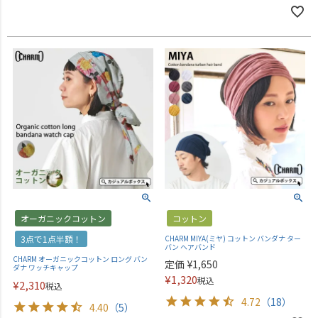
オーガニックコットン
コットン
3点で1点半額！
CHARM MIYA(ミヤ) コットン バンダナ ター
バン ヘアバンド
CHARM オーガニックコットン ロング バン
定価
¥
1,650
ダナ ワッチキャップ
¥
1,320
税込
¥
2,310
税込
4.72
（18）
4.40
（5）