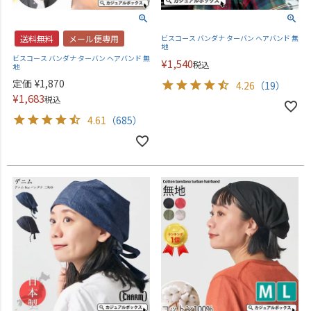
送料無料
メール便専用
ビスコース バンダナ ターバン ヘアバンド 無
地
ビスコース バンダナ ターバン ヘアバンド 無
¥
1,540
税込
地
定価
¥
1,870
4.26
（19）
¥
1,683
税込
4.61
（685）