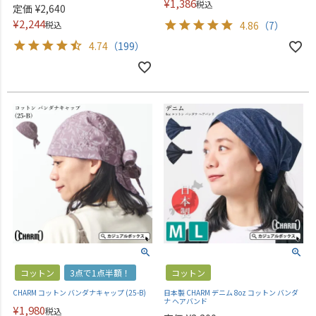
¥
1,386
税込
定価
¥
2,640
¥
2,244
税込
4.86
（7）
4.74
（199）
コットン
3点で1点半額！
コットン
CHARM コットン バンダナキャップ (25-B)
日本製 CHARM デニム 8oz コットン バンダ
ナ ヘアバンド
¥
1,980
税込