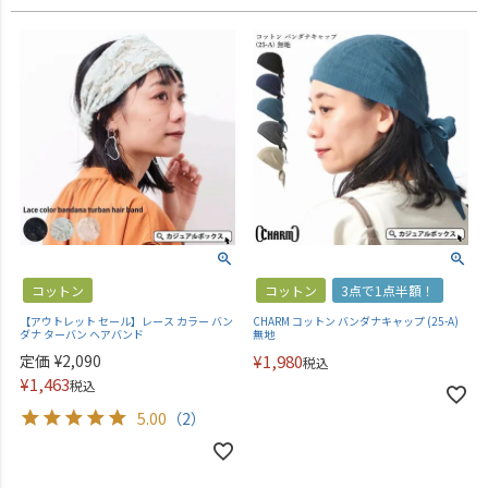
コットン
コットン
3点で1点半額！
【アウトレット セール】レース カラー バン
CHARM コットン バンダナキャップ (25-A)
ダナ ターバン ヘアバンド
無地
定価
¥
2,090
¥
1,980
税込
¥
1,463
税込
5.00
（2）