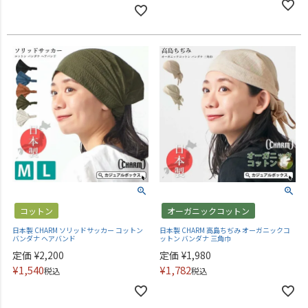
コットン
オーガニックコットン
日本製 CHARM ソリッドサッカー コットン
日本製 CHARM 高島ちぢみ オーガニックコ
バンダナ ヘアバンド
ットン バンダナ 三角巾
定価
¥
2,200
定価
¥
1,980
¥
1,540
¥
1,782
税込
税込