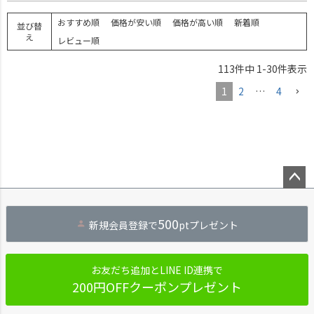
おすすめ順
価格が安い順
価格が高い順
新着順
並び替
え
レビュー順
113
件中
1
-
30
件表示
1
2
…
4
ペー
ジト
500
新規会員登録で
ptプレゼント
ップ
へ
お友だち追加とLINE ID連携で
200円OFFクーポンプレゼント