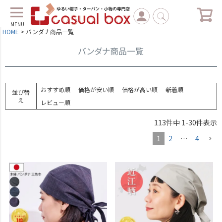
MENU
HOME
バンダナ商品一覧
バンダナ商品一覧
おすすめ順
価格が安い順
価格が高い順
新着順
並び替
え
レビュー順
113
件中
1
-
30
件表示
1
2
…
4