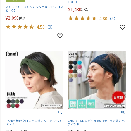
ド #TD
ストレッチ コットン バンダナ キャップ 【ス
¥
1,430
税込
モーク】
¥
2,090
税込
4.80
（5）
4.56
（9）
CHARM 無地 クロス バンダナ ターバン ヘア
CHARM 日本製 パイル のびのび バンダナ ヘ
バンド
アバンド