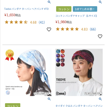
Taidai バンダナ ターバン ヘアバンド #TD
コットン
3点で1点半額！
¥
1,650
税込
コットン バンダナキャップ 【Lサイズ】
¥
1,980
4.68
（41）
税込
4.83
（66）
コットン
タイダイ クロス バンダナ ターバン ヘアバン