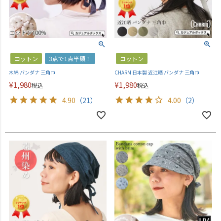
コットン
3点で1点半額！
コットン
木綿 バンダナ 三角巾
CHARM 日本製 近江晒 バンダナ 三角巾
¥
1,980
¥
1,980
税込
税込
4.90
（21）
4.00
（2）