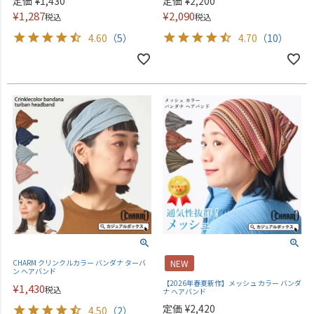
定価
¥
1,430
定価
¥
2,200
¥
1,287
¥
2,090
税込
税込
4.60
（5）
4.70
（10）
CHARM クリンクルカラー バンダナ ターバ
NEW
ン ヘアバンド
【2026年春夏新作】メッシュ カラー バンダ
¥
1,430
税込
ナ ヘアバンド
定価
¥
2,420
4.50
（2）