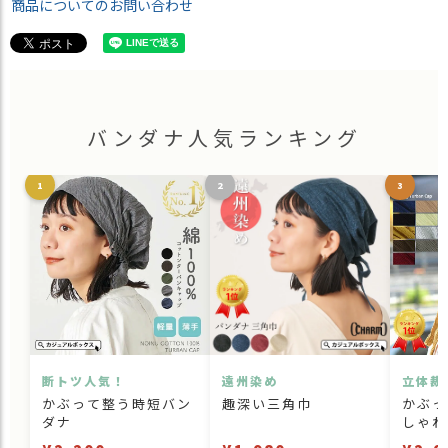
商品についてのお問い合わせ
バンダナ人気ランキング
1
2
3
断トツ人気！
遠州染め
立体裁
かぶって整う時短バン
趣深い三角巾
かぶっ
ダナ
しゃれ