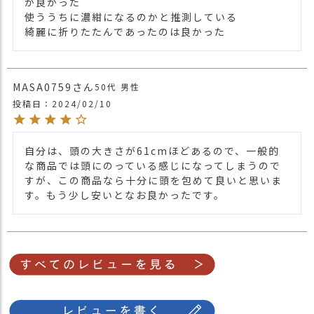
が良かった

使ううちに濃紺になるのかと推測している

他の人気バンダナキャップは
こちら
関連商品
綺麗に折りたたんであったのは良かった
・ネイビー 紺色 NAVY
カラー
・ホワイト 白色 WHITE
MASA0759
50代
男性
投稿日
2024/02/10
自分は、頭の大きさが61cmほどあるので、一般的
な商品では頭にのっている感じになってしまうので
すが、この商品なら十分に頭を包めて良いと思いま
す。もう少し安いとなお良かったです。