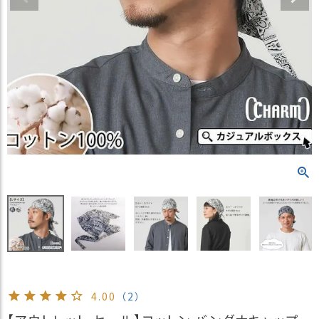
）
商
品
カ
テ
ゴ
リ
閲
覧
履
歴
買
い
物
か
ご
4.00
（2）
新
作