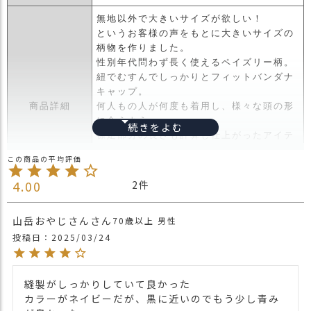
ス
無地以外で大きいサイズが欲しい！
タ
というお客様の声をもとに大きいサイズの
ッ
柄物を作りました。
フ
性別年代問わず長く使えるペイズリー柄。
小
紐でむすんでしっかりとフィットバンダナ
話
キャップ。
返
商品詳細
何人もの人が何度も着用し、様々な頭の形
品
に合うよう、
・
襟足部分の長さも計算し仕上がったアイテ
交
ムなので頭へのフィット感は抜群。
換
後ろの部分の紐をしばりセットが完了。
無
この手早さとサイズ調整の自由感は手離せ
4.00
2
料
ないアイテムです。
キ
・長時間濡れたままで重ねて置いたり、汗
山岳おやじさん
70歳以上
男性
ャ
や雨などでぬれた時は他の衣料等に
投稿日
2025/03/24
ン
移染する場合がございますのでお気を付け
ペ
注意点
下さい。
ー
・多少実際のカラーと異なる場合がござい
ン
縫製がしっかりしていて良かった

ます。ご不安な事などございましたらお気
カラーがネイビーだが、黒に近いのでもう少し青み
軽にお問い合わせ下さい。