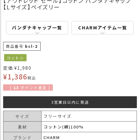
【アウトレット セール】コットン バンダナキャップ
商
【Lサイズ】ペイズリー
品
ラ
バンダナキャップ一覧
CHARMアイテム一覧
ッ
ピ
ン
商品番号
bcl-2
グ
コットン
お
定価
¥
1,980
客
¥
1,386
様
税込
の
[
13
ポイント進呈 ]
お
声
3営業日以内に発送
Instagram
フリーサイズ
サイズ
コットン(綿)100%
素材
Youtube
CHARM
ブランド