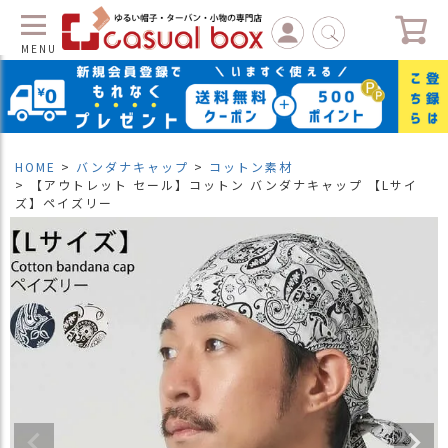
MENU
C
L
O
S
HOME
バンダナキャップ
コットン素材
E
【アウトレット セール】コットン バンダナキャップ 【Lサイ
ズ】ペイズリー
マ
イ
ペ
ー
ジ
（
新
規
会
員
登
録