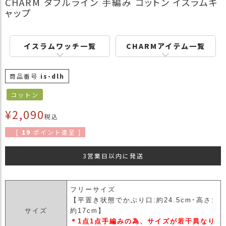
CHARM ダブルライン 手編み コットン イスラムキ
商
ャップ
品
ラ
イスラムワッチ一覧
CHARMアイテム一覧
ッ
ピ
ン
商品番号
is-dlh
グ
コットン
お
客
¥
2,090
税込
様
の
[
19
ポイント進呈 ]
お
声
3営業日以内に発送
Instagram
フリーサイズ
【平置き状態でかぶり口:約24.5cm･高さ:
サイズ
約17cm】
Youtube
＊1点1点手編みの為、サイズが若干異なり