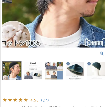
）
商
品
カ
テ
ゴ
リ
閲
覧
履
歴
買
い
物
か
ご
4.56
（27）
新
作