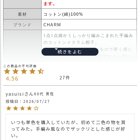
ス
ます。
タ
素材
コットン(綿)100%
ッ
フ
ブランド
CHARM
小
1点1点細かくしっかり編みこまれた手編み
話
のコットンイスラム帽子。
返
しっかりと編みこまれているので硬く感じ
品
ますが、コットン100%なのでかぶってい
・
る間に馴染んできてかぶりやすくなりま
交
す。
換
4.56
ベーシックな色味の本体に、かぶり口はカ
27
無
ラーラインを加え、デザイン性をプラスし
料
商品詳細
たイスラム。
yasuisi
キ
60代
男性
年代問わず幅広くかぶれ、1年を通して長
ャ
投稿日
2026/07/27
く使えます。
ン
*1点1点手編みの為、かぶり口や高さのサ
ペ
イズが1-2cm程度、異なります。
ー
いつも単色を購入していたが、初めて二色の物を買
サイズのご希望(高さが高いもの、かぶり口
ン
ってみた。手編み風なのでザックリとした感じが好
が広いもの)等ございましたら備考欄にご記
い。
入お願い致します。