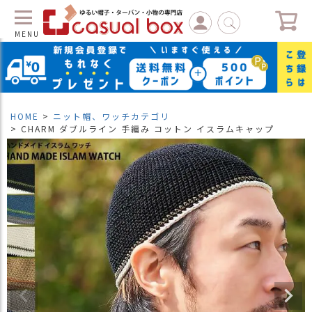
MENU
C
L
O
S
HOME
ニット帽、ワッチカテゴリ
E
CHARM ダブルライン 手編み コットン イスラムキャップ
マ
イ
ペ
ー
ジ
（
新
規
会
員
登
録