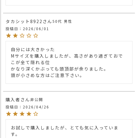
他のイスラムキャップは
コチラ⇒
関連商品
タカシット8922
【カラー バリエーション】
50代
男性
・ブラック 黒色 BLACK
投稿日
2026/06/01
・ネイビー 紺色 NAVY
・ホワイト 白色 WHITE
・オレンジ 橙色 ORANGE
自分には大きかった

・グレー 灰色 GRAY
Mサイズを購入しましたが、高さがあり過ぎておで
・ベージュ 薄茶色 BEIGE
こが全て隠れる位

・ライトブラウン 茶色 LIGHT BROWN
かなり深くかぶっても頭頂部が余りました。

・ターコイズ 水色 TURQUOISE
頭が小さめな方はご注意下さい。
・イエローベージュ 黄茶色 YELLOW
カラー
BEIGE
・ブルー 青色 BLUE
・パープル 紫色 PURPLE
購入者
非公開
・チャコールグレー 茶色 CHARCOAL
投稿日
2026/04/26
GRAY
・ダークブラウン 茶色 DARK BROWN
・カーキ 緑色 KHAKI
お試しで購入しましたが、とても気に入っていま
・エンジ 紅色 DEEPRED
す。

・ピンク 桃色 PINK