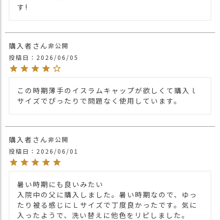
す!
1点1点丁寧に心を込めて編んだ、ハンドメ
イドのイスラムワッチ。
商品詳細
年代問わず幅広くかぶれ、1年を通して長
く使えます。
購入者
非公開
＊糸の染め具合により入荷時期によって色
投稿日
2026/06/05
が異なることがあります。
写真と実物の色が多少異なる場合がありま
すので、ご了承ください。
この時期薄手のイスラムキャップが欲しくて購入ｌ
＊染色・加工工程や気候・輸送環境の特性
サイズでぴったりで問題なく使用しています。
上、開封直後に特有のにおいを感じる場合
がございます。
気になる場合は、風通しの良い場所で陰干
ししていただくことで、徐々に軽減される
購入者
非公開
場合がございます。
投稿日
2026/06/01
・長時間濡れたままで重ねて置いたり、汗
や雨などでぬれた時は他の衣料等に
移染する場合がございますのでお気を付け
暑い時期にも良いみたい

注意点
下さい。
入院中の父に購入しました。暑い時期なので、ゆっ
・多少実際のカラーと異なる場合がござい
たり被る感じにＬサイズで丁度良かったです。気に
ます。ご不安な事などございましたらお気
入ったようで、洗い替えに他色をリピしました。
軽にお問い合わせ下さい。