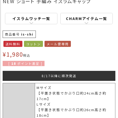
NEW ショート 手編み イスラムキャップ
商
品
イスラムワッチ一覧
CHARMアイテム一覧
ラ
ッ
ピ
商品番号
is-shi
ン
グ
送料無料
コットン
メール便専用
お
¥
1,980
税込
客
様
[
18
ポイント進呈 ]
の
お
8/17以降に順次発送
声
Mサイズ
【平置き状態でかぶり口約24cm高さ約
Instagram
17cm】
Lサイズ
【平置き状態でかぶり口約26cm高さ約
Youtube
18cm】