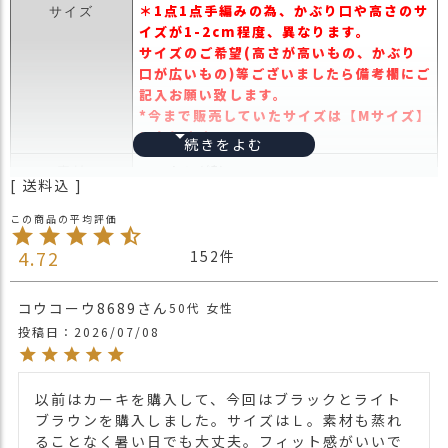
＊1点1点手編みの為、かぶり口や高さのサ
ス
サイズ
イズが1-2cm程度、異なります。
タ
サイズのご希望(高さが高いもの、かぶり
ッ
口が広いもの)等ございましたら備考欄にご
フ
記入お願い致します。
小
*今まで販売していたサイズは【Mサイズ】
話
になります。
返
コットン(綿)100%
素材
品
送料込
・
CHARM
ブランド
交
換
インドネシア
生産国
4.72
152
無
1点1点細かくしっかり編みこまれた手編み
料
のコットンイスラム帽子。
キ
コウコーウ8689
50代
女性
しっかりと編みこまれているので硬く感じ
ャ
投稿日
2026/07/08
ますが、
ン
コットン100%なのでかぶっている間に馴
ペ
染んできてかぶりやすくなります。
ー
以前はカーキを購入して、今回はブラックとライト
カラーバリエーションも17色。
ン
ブラウンを購入しました。サイズはＬ。素材も蒸れ
ベーシックなカラーから、差し色になる色
ることなく暑い日でも大丈夫。フィット感がいいで
まで揃えました。