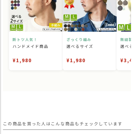
断トツ人気！
ざっくり編み
無縫製
ハンドメイド商品
選べるサイズ
選べる
¥1,980
¥1,980
¥3,4
この商品を買った人はこんな商品もチェックしています