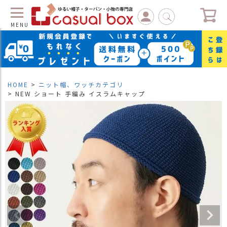
MENU
C
L
O
S
HOME
ニット帽、ワッチカテゴリ
E
NEW ショート 手編み イスラムキャップ
マ
イ
ペ
ー
ジ
（
新
規
会
員
登
録