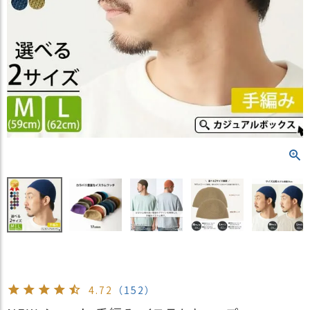
）
商
品
カ
テ
ゴ
リ
閲
覧
履
歴
買
い
物
か
ご
4.72
（152）
新
作