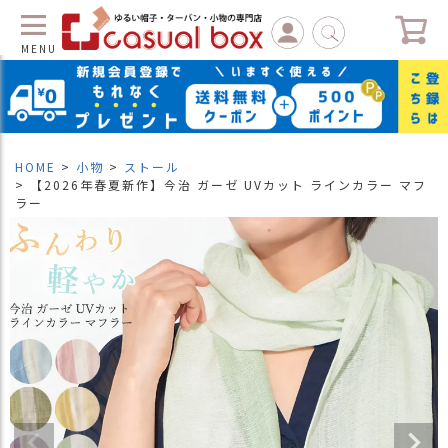
MENU
C
L
O
S
HOME
小物
ストール
E
【2026年春夏新作】今治 ガーゼ UVカット ラインカラー マフ
ラー
マ
イ
ペ
ー
ジ
（
新
規
会
員
登
録