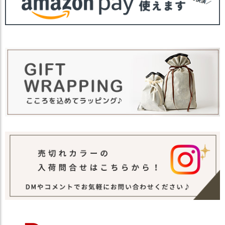
【カラー バリエーション】
青×水色
薄紅×さくら
カラー
黄色×クリーム
うぐいす×緑
若紫×薄藤
青磁×薄緑