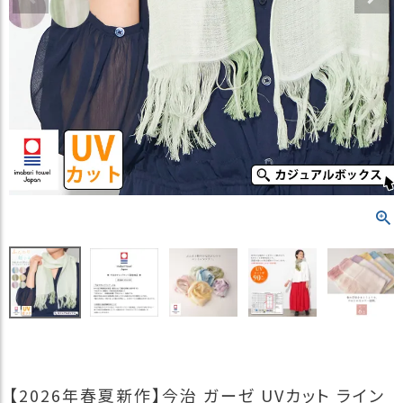
）
商
品
カ
テ
ゴ
リ
閲
覧
履
歴
買
い
物
か
ご
新
【2026年春夏新作】今治 ガーゼ UVカット ライン
作