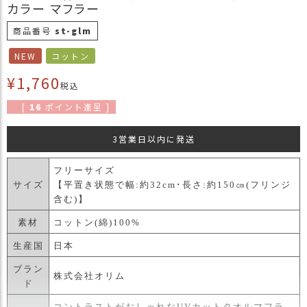
カラー マフラー
商
品
商品番号
st-glm
ラ
NEW
コットン
ッ
¥
1,760
ピ
税込
ン
[
16
ポイント進呈 ]
グ
お
3営業日以内に発送
客
様
フリーサイズ
の
サイズ
【平置き状態で幅:約32cm･長さ:約150㎝(フリンジ
お
含む)】
声
素材
コットン(綿)100%
生産国
日本
Instagram
ブラン
株式会社オリム
ド
Youtube
コントラストがおしゃれなUVカットタオルマフラ