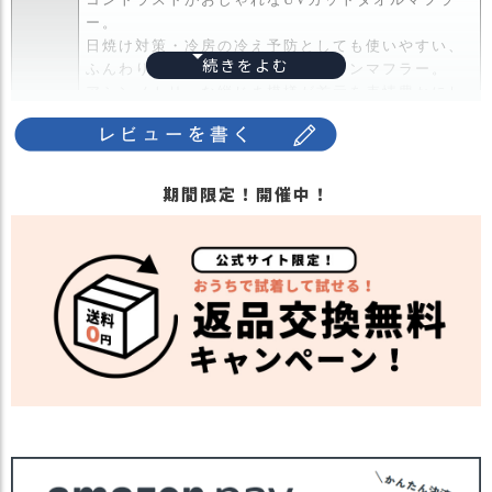
ス
ー。
タ
日焼け対策・冷房の冷え予防としても使いやすい、
ッ
ふんわり軽やかな肌ざわりのコットンマフラー。
フ
アシンメトリーな縦じま模様が首元を表情豊かにし
小
商品詳
てくれます。
話
細
一部に高級綿のエジプト綿を使用しているので光沢
感があり、さらりとした風合いです。
返
吸水性に優れ、通気性の良いガーゼ地なのでいつも
品
期間限定！開催中！
快適に使えます。
・
また洗濯ネットを使えばご自宅でも洗濯でき、お手
交
入れも簡単です。
換
無
・長時間濡れたままで重ねて置いたり、汗や雨など
料
でぬれた時は他の衣料等に移染する場合がございま
キ
すのでお気を付け下さい。
注意点
ャ
・多少実際のカラーと異なる場合がございます。ご
ン
不安な事などございましたらお気軽にお問い合わせ
ペ
下さい。
ー
他の人気ストールは
こちら
ン
関連商
品
他の人気小物は
こちら