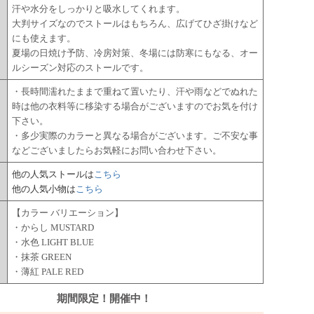
汗や水分をしっかりと吸水してくれます。
大判サイズなのでストールはもちろん、広げてひざ掛けなど
にも使えます。
夏場の日焼け予防、冷房対策、冬場には防寒にもなる、オー
ルシーズン対応のストールです。
・長時間濡れたままで重ねて置いたり、汗や雨などでぬれた
時は他の衣料等に移染する場合がございますのでお気を付け
下さい。
・多少実際のカラーと異なる場合がございます。ご不安な事
などございましたらお気軽にお問い合わせ下さい。
他の人気ストールは
こちら
他の人気小物は
こちら
【カラー バリエーション】
・からし MUSTARD
・水色 LIGHT BLUE
・抹茶 GREEN
・薄紅 PALE RED
期間限定！開催中！