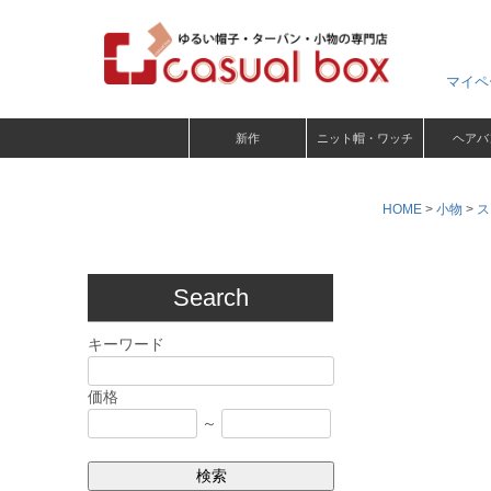
マイペ
新作
ニット帽・ワッチ
ヘアバ
HOME
小物
ス
Search
キーワード
価格
～
検索