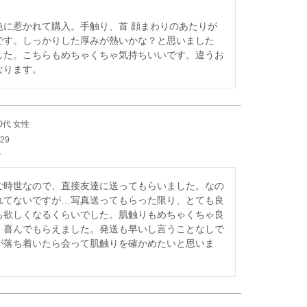
色に惹かれて購入。手触り、首 顔まわりのあたりが
です。しっかりした厚みが熱いかな？と思いました
した。こちらもめちゃくちゃ気持ちいいです。違うお
なります。
0代
女性
/29
ご時世なので、直接友達に送ってもらいました。なの
れてないですが…写真送ってもらった限り、とても良
も欲しくなるくらいでした。肌触りもめちゃくちゃ良
！喜んでもらえました。発送も早いし言うことなしで
が落ち着いたら会って肌触りを確かめたいと思いま