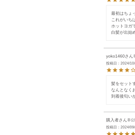
最初はちょ
これがいち
ホットヨガで
白髪が出始
yoko1460
投稿日
2024/10
髪をセット
なんとなく
到着後匂い
購入者
非公
投稿日
2024/09