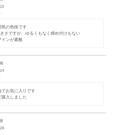
/15
気の色味です

大きさですが、ゆるくもなく締め付けもない

ザインが素敵
開
/14
でお気に入りです

ピ購入しました
開
/26