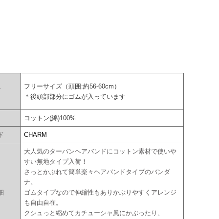
フリーサイズ（頭囲:約56-60cm）
ズ
＊後頭部部分にゴムが入っています
コットン(綿)100%
ド
CHARM
大人気のターバンヘアバンドにコットン素材で使いや
すい無地タイプ入荷！
さっとかぶれて簡単楽々ヘアバンドタイプのバンダ
ナ。
細
ゴムタイプなので伸縮性もありかぶりやすくアレンジ
も自由自在。
クシュっと縮めてカチューシャ風にかぶったり、