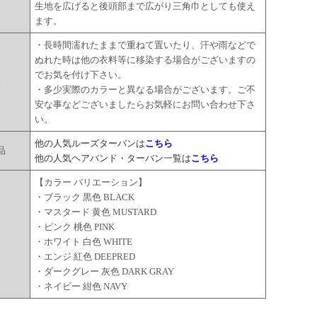
生地を広げると後頭部まで広がり三角巾としても使え
ます。
・長時間濡れたままで重ねて置いたり、汗や雨などで
ぬれた時は他の衣料等に移染する場合がございますの
でお気を付け下さい。
点
・多少実際のカラーと異なる場合がございます。ご不
安な事などございましたらお気軽にお問い合わせ下さ
い。
他の人気ルーズターバンは
こちら
品
他の人気ヘアバンド・ターバン一覧は
こちら
【カラー バリエーション】
・ブラック 黒色 BLACK
・マスタード 黄色 MUSTARD
・ピンク 桃色 PINK
ー
・ホワイト 白色 WHITE
・エンジ 紅色 DEEPRED
・ダークグレー 灰色 DARK GRAY
・ネイビー 紺色 NAVY