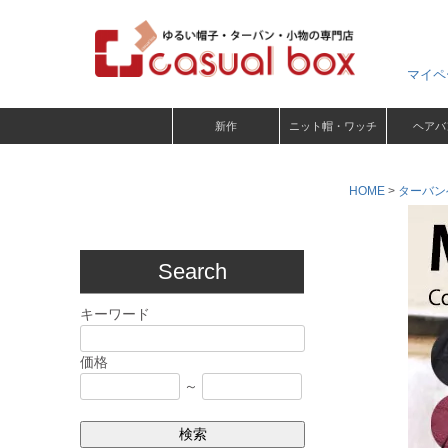
マイペ
新作
ニット帽・ワッチ
ヘアバ
HOME
ターバン
Search
キーワード
価格
～
検索