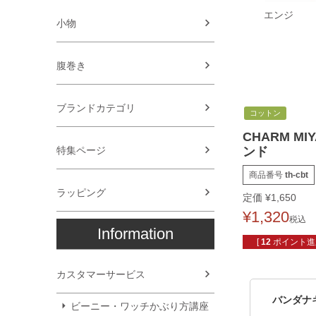
エンジ
小物
腹巻き
ブランドカテゴリ
コットン
CHARM M
特集ページ
ンド
商品番号
th-cbt
ラッピング
定価
¥
1,650
¥
1,320
税込
Information
[
12
ポイント進呈
カスタマーサービス
バンダナ
ビーニー・ワッチかぶり方講座