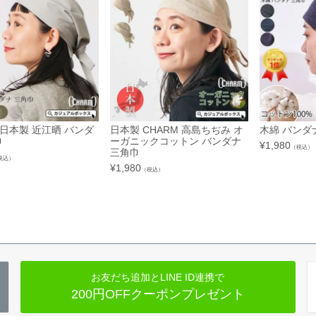
 日本製 近江晒 バンダ
日本製 CHARM 高島ちぢみ オ
木綿 バンダ
巾
ーガニックコットン バンダナ
¥
1,980
（税込）
三角巾
税込）
¥
1,980
（税込）
お友だち追加とLINE ID連携で
200円OFFクーポンプレゼント