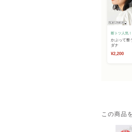
断トツ人気！
かぶって整
ダナ
¥2,200
この商品