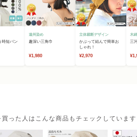
遠州染め
立体裁断デザイン
木綿
う時短バン
趣深い三角巾
かぶって結んで簡単お
三
しゃれ！
¥1,980
¥2,970
¥1,
を買った人はこんな商品もチェックしています