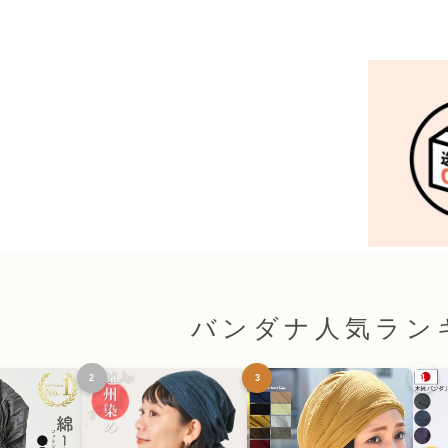
バンダナ人気ラン
2
3
4