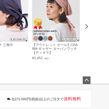
ナ 三角巾
【アウトレット セール】CHA
●12-B●コッ
RM ギャザー ターバンワッチ
ップ≪無地≫
【ディオラ】
¥
1,980
（税込）
¥
1,452
（税込）
ペー
ジト
ップ
送料無料
合計5,000円(税抜)以上のご注文で
へ