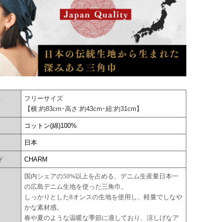
フリーサイズ
ズ
【横:約83cm･高さ:約43cm･紐:約31cm】
コットン(綿)100%
国
日本
ド
CHARM
国内シェアの50%以上を占める、デニム生産量日本一
の広島デニム生地を使った三角巾。
しっかりとした8オンスの生地を使用し、軽量でしなや
かな素材感。
春や夏のような温暖な季節に適しており、涼しげなア