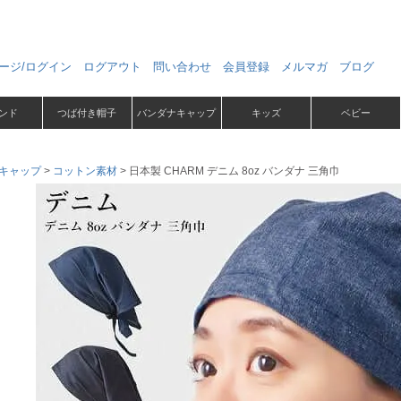
ージ/ログイン
ログアウト
問い合わせ
会員登録
メルマガ
ブログ
ンド
つば付き帽子
バンダナキャップ
キッズ
ベビー
キャップ
コットン素材
日本製 CHARM デニム 8oz バンダナ 三角巾