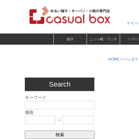
マイペ
新作
ニット帽・ワッチ
ヘアバ
HOME
バンダナ
Search
キーワード
価格
～
検索