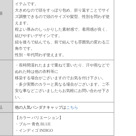
イテムです。
大きめなので頭をすっぽり包め、折り返すことでサイ
細
ズ調整できるので頭のサイズや髪型、性別を問わず使
えます。
程よい厚みのしっかりした素材感で、着用感が良く、
結びやすいデザインです。
紐を後ろで結んでも、前で結んでも雰囲気の変わる三
角巾です。
性別・年代問わず使えます。
・長時間濡れたままで重ねて置いたり、汗や雨などで
ぬれた時は他の衣料等に
移染する場合がございますのでお気を付け下さい。
点
・多少実際のカラーと異なる場合がございます。ご不
安な事などございましたらお気軽にお問い合わせ下さ
い。
品
他の人気バンダナキャップは
こちら
【カラー バリエーション】
ー
・ブルー 青色 BLUE
・インディゴ INDIGO