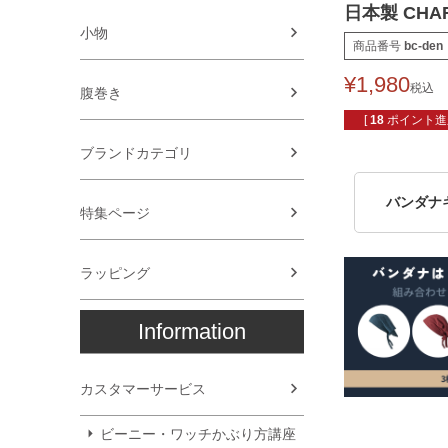
日本製 CHA
小物
商品番号
bc-den
¥
1,980
税込
腹巻き
[
18
ポイント進呈
ブランドカテゴリ
バンダナ
特集ページ
ラッピング
Information
カスタマーサービス
ビーニー・ワッチかぶり方講座