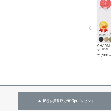
CHARM
ナ 三角
¥
1,980
（
500
新規会員登録で
ptプレゼント