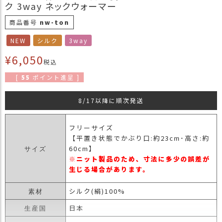
ク 3way ネックウォーマー
商
品
商品番号
nw-ton
ラ
NEW
シルク
3way
ッ
¥
6,050
ピ
税込
ン
[
55
ポイント進呈 ]
グ
お
8/17以降に順次発送
客
様
フリーサイズ
の
【平置き状態でかぶり口:約23cm･高さ:約
お
60cm】
サイズ
声
※ニット製品のため、寸法に多少の誤差が
生じる場合があります。
Instagram
シルク(絹)100%
素材
日本
Youtube
生産国