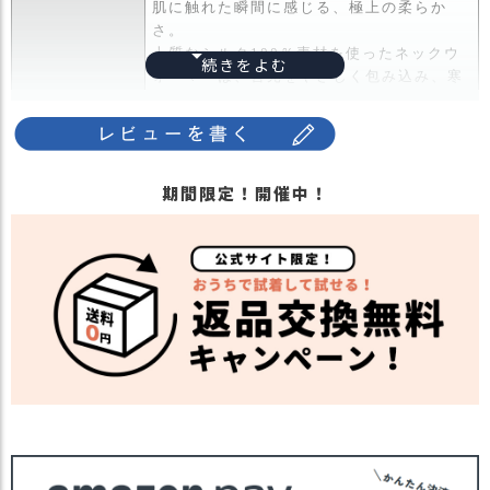
肌に触れた瞬間に感じる、極上の柔らか
ス
さ。
タ
上質なシルク100％素材を使ったネックウ
ッ
ォーマーは、首元をやさしく包み込み、寒
フ
さ対策だけでなく、紫外線対策にも活躍す
小
る一枚です。
話
天然繊維ならではの吸湿・保湿性・UVカッ
返
トで、快適な着け心地を追求しました。
品
期間限定！開催中！
2トーンカラーのデザイン。ネックウォー
商品詳細
・
マー・ヘアバンド・ワッチとして使える
交
3WAYでかぶり方次第で雰囲気が変わりま
換
す。
無
軽くてやさしい使い心地で、パッケージ入
料
りなので大切な人へのプレゼントにもぴっ
キ
たり。
ャ
日本製ならではの丁寧な仕立ても魅力。
ン
母の日・誕生日・季節の贈り物としても喜
ペ
ばれる逸品です。
ー
・長時間濡れたままで重ねて置いたり、汗
ン
や雨などでぬれた時は他の衣料等に移染す
る場合がございますのでお気を付け下さ