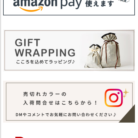
注意点
い。
・多少実際のカラーと異なる場合がござい
ます。ご不安な事などございましたらお気
軽にお問い合わせ下さい。
他の人気ネックウォーマーは
こちら
関連商品
他のシルクシリーズは
こちら
【カラー バリエーション】
・グレー 灰色 GRAY
・スカイ 水色 SKY
カラー
・ローズ 桃色 ROSE
・チョコレート 茶色 CHOCOLATE
・アプリコット 紅色 APRICOT
・リリーグリーン 緑色 LILLYGREEN