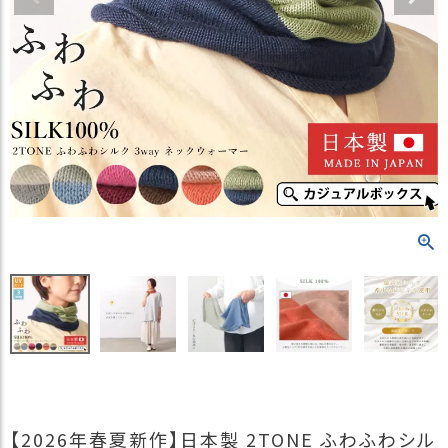
）
商
品
カ
テ
ゴ
リ
閲
覧
履
歴
買
い
物
か
ご
新
【2026年春夏新作】日本製 2TONE ふわふわシル
作