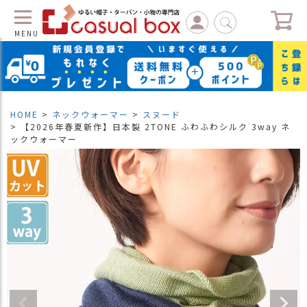
MENU
C
L
O
S
HOME
ネックウォーマー
スヌード
E
【2026年春夏新作】日本製 2TONE ふわふわシルク 3way ネ
ックウォーマー
マ
イ
ペ
ー
ジ
（
新
規
会
員
登
録