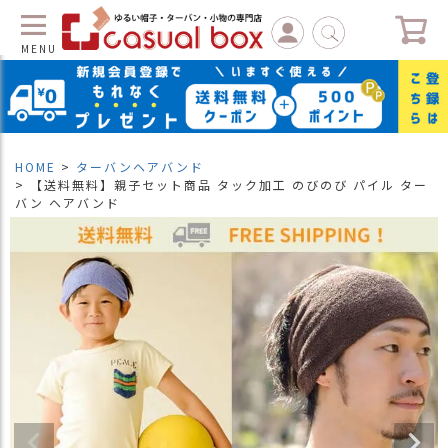
MENU
C
L
O
S
HOME
ターバンヘアバンド
E
【送料無料】親子セット商品 タック加工 のびのび パイル ター
バン ヘアバンド
マ
イ
ペ
ー
ジ
（
新
規
会
員
登
録