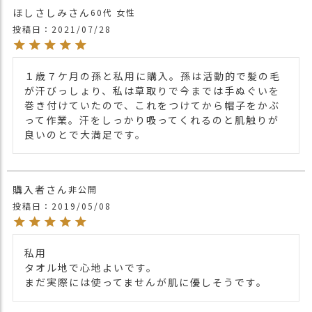
洗濯表示
ほしさしみ
60代
女性
・色落ちの恐れがありますので、単独で洗
投稿日
2021/07/28
濯して下さい。
・長時間濡れたままで重ねて置いたり、汗
１歳７ケ月の孫と私用に購入。孫は活動的で髪の毛
や雨などでぬれた時は他の衣料等に 移染す
が汗びっしょり、私は草取りで今までは手ぬぐいを
る場合がございますのでお気を付け下さ
巻き付けていたので、これをつけてから帽子をかぶ
注意点
い。
って作業。汗をしっかり吸ってくれるのと肌触りが
・多少実際のカラーと異なる場合がござい
良いのとで大満足です。
ます。ご不安な事などございましたらお気
軽にお問い合わせ下さい。
キッズアイテムTOPはコチラ⇒
こちら
購入者
非公開
関連商品
他のヘアバンドはコチラ⇒⇒
こちら
投稿日
2019/05/08
【カラー バリエーション】
●大人●
・ブラック 黒色 BLACK
私用

・ネイビー 紺色 NAVY
タオル地で心地よいです。

・ブラウン 茶色 BROWN
まだ実際には使ってませんが肌に優しそうです。
・グレー 灰色 GRAY
・ホワイト 白色 WHITE