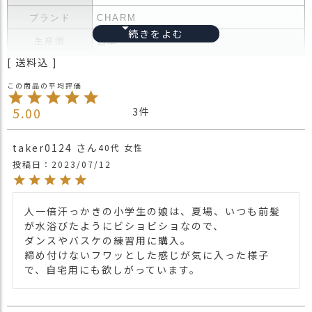
ス
ブランド
CHARM
タ
ッ
生産国
日本
フ
送料込
小
人気のヘアバンドが
話
親子セットで送料無料♪
大人用 タック加工のびのびパイルターバ
返
5.00
ンヘアバンド
こちら
3
品
子ども用 タック加工のびのびパイルター
・
バンヘアバンド
こちら
taker0124
40代
女性
交
投稿日
2023/07/12
換
商品詳細
＊パイル素材ですのでカラーや入荷時期に
無
より、起毛の風合いが若干異なりますので
料
ご了承ください。
キ
人一倍汗っかきの小学生の娘は、夏場、いつも前髪
＊染色段階で抗菌防臭加工を施していま
ャ
が水浴びたようにビショビショなので、

す。
ン
ダンスやバスケの練習用に購入。

その為、はじめは独特な匂いがあります
ペ
締め付けないフワッとした感じが気に入った様子
が、洗濯して頂くと消えますのでご安心く
ー
で、自宅用にも欲しがっています。
ださい。
ン