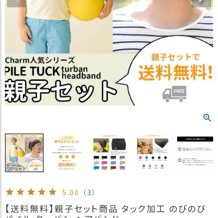
）
商
品
カ
テ
ゴ
リ
閲
覧
履
歴
買
い
物
か
ご
5.00
（3）
新
【送料無料】親子セット商品 タック加工 のびのび
作