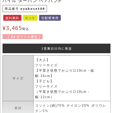
パイル ターバン ヘアバンド
商
商品番号
oyakoset04
品
送料無料
セット
宅配便専用
ラ
ッ
¥
3,465
税込
ピ
ン
[
32
ポイント進呈 ]
グ
3営業日以内に発送
お
客
【大人】
様
フリーサイズ
の
【平置き状態でかぶり口19cm・縦
お
幅:16cm】
声
サイズ
【子ども】
フリーサイズ
Instagram
（平置き状態でかぶり口18cm・
幅:12cm）
コットン(綿)75% ナイロン20% ポリウレ
Youtube
素材
タン5%