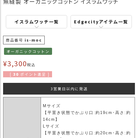
無縫製 オーガニックコットン イスラムワッチ
商
品
イスラムワッチ一覧
Edgecityアイテム一覧
ラ
ッ
ピ
商品番号
is-moc
ン
グ
オーガニックコットン
お
¥
3,300
税込
客
様
[
30
ポイント進呈 ]
の
お
3営業日以内に発送
声
Mサイズ
Instagram
【平置き状態でかぶり口:約19cm･高さ:約
14cm】
Lサイズ
Youtube
【平置き状態でかぶり口:約20cm･高さ:約