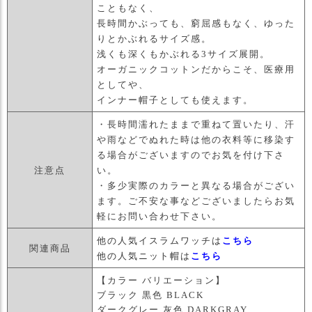
こともなく、
長時間かぶっても、窮屈感もなく、ゆった
りとかぶれるサイズ感。
浅くも深くもかぶれる3サイズ展開。
オーガニックコットンだからこそ、医療用
としてや、
インナー帽子としても使えます。
・長時間濡れたままで重ねて置いたり、汗
や雨などでぬれた時は他の衣料等に移染す
る場合がございますのでお気を付け下さ
注意点
い。
・多少実際のカラーと異なる場合がござい
ます。ご不安な事などございましたらお気
軽にお問い合わせ下さい。
他の人気イスラムワッチは
こちら
関連商品
他の人気ニット帽は
こちら
【カラー バリエーション】
ブラック 黒色 BLACK
ダークグレー 灰色 DARKGRAY