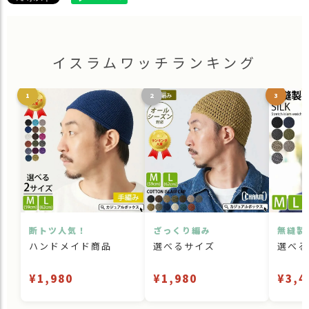
イスラムワッチランキング
1
2
3
断トツ人気！
ざっくり編み
無縫製
ハンドメイド商品
選べるサイズ
選べる
¥1,980
¥1,980
¥3,4