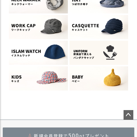
ペー
ジト
500
新規会員登録で
ptプレゼント
ップ