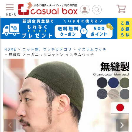
MENU
C
L
O
S
HOME
ニット帽、ワッチカテゴリ
イスラムワッチ
E
無縫製 オーガニックコットン イスラムワッチ
マ
イ
ペ
ー
ジ
（
新
規
会
員
登
録