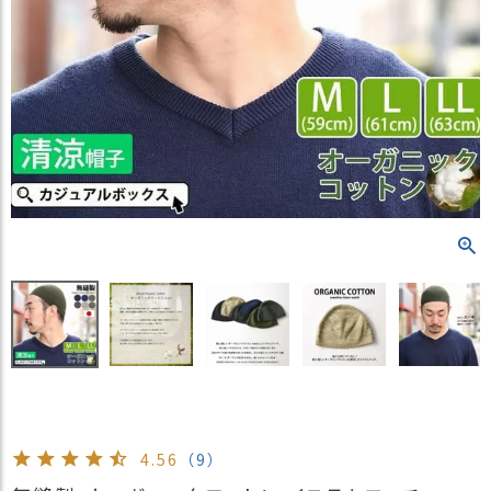
）
商
品
カ
テ
ゴ
リ
閲
覧
履
歴
買
い
物
か
ご
4.56
（9）
新
作