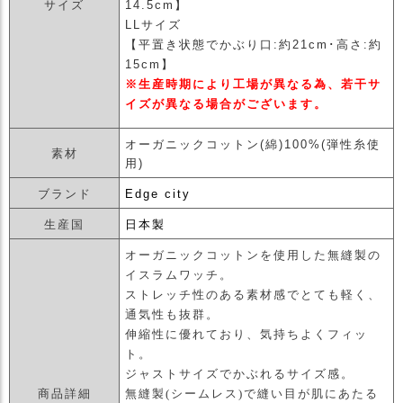
サイズ
14.5cm】
ス
LLサイズ
タ
【平置き状態でかぶり口:約21cm･高さ:約
ッ
15cm】
フ
小
※生産時期により工場が異なる為、若干サ
話
イズが異なる場合がございます。
返
オーガニックコットン(綿)100%(弾性糸使
素材
品
用)
・
交
ブランド
Edge city
換
生産国
日本製
無
料
オーガニックコットンを使用した無縫製の
キ
イスラムワッチ。
ャ
ストレッチ性のある素材感でとても軽く、
ン
通気性も抜群。
ペ
伸縮性に優れており、気持ちよくフィッ
ー
ト。
ン
ジャストサイズでかぶれるサイズ感。
商品詳細
無縫製(シームレス)で縫い目が肌にあたる