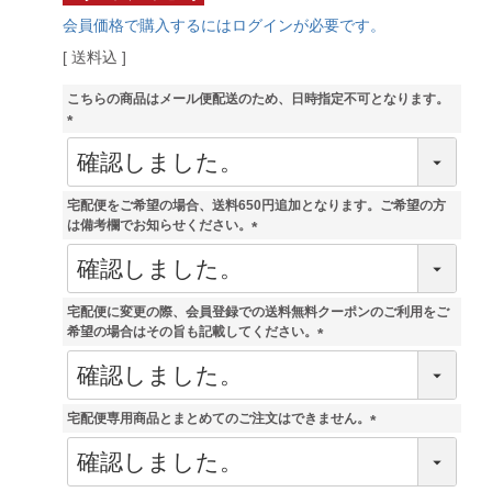
会員価格で購入するにはログインが必要です。
送料込
こちらの商品はメール便配送のため、日時指定不可となります。
(
必
須
)
宅配便をご希望の場合、送料650円追加となります。ご希望の方
は備考欄でお知らせください。
(
必
須
)
宅配便に変更の際、会員登録での送料無料クーポンのご利用をご
希望の場合はその旨も記載してください。
(
必
須
)
宅配便専用商品とまとめてのご注文はできません。
(
必
須