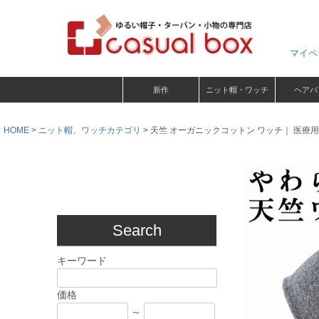
マイペ
新作
ニット帽・ワッチ
ヘアバ
HOME
ニット帽、ワッチカテゴリ
天竺 オーガニックコットン ワッチ｜ 医療
Search
キーワード
価格
～