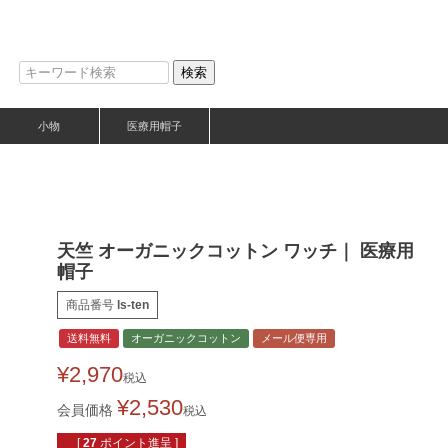
検索
小物
医療用帽子
天竺 オーガニックコットン ワッチ｜ 医療用
帽子
商品番号
ls-ten
送料無料
オーガニックコットン
メール便専用
¥
2,970
税込
¥
2,530
会員価格
税込
[
27
ポイント進呈 ]