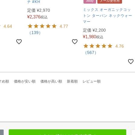
3way
メール便専用
チ #KH
ミックス オーガニックコッ
定価
¥
2,970
トン ターバン ネックウォー
¥
2,376
税込
マー
4.64
4.77
定価
¥
2,200
（139）
¥
1,980
税込
4.76
（567）
すめ順
価格が安い順
価格が高い順
新着順
レビュー順