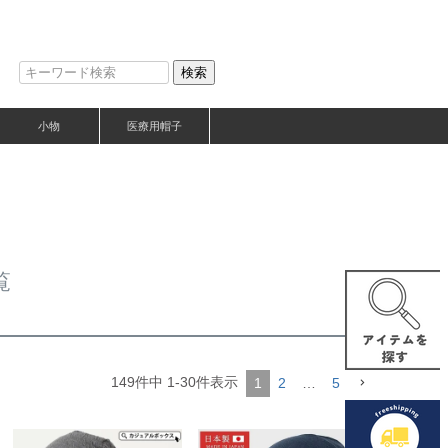
検索
小物
医療用帽子
覧
149
件中
1
-
30
件表示
1
2
…
5