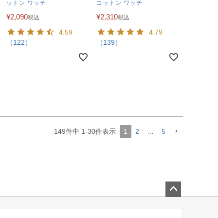
ットン ワッチ
コットン ワッチ
¥
2,090
¥
2,310
税込
税込
4.59
4.79
（122）
（139）
149
件中
1
-
30
件表示
1
2
…
5
ペー
ジト