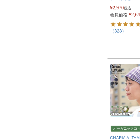
¥
2,970
税込
¥
2,6
会員価格
（328）
オーガニックコ
CHARM ALTA