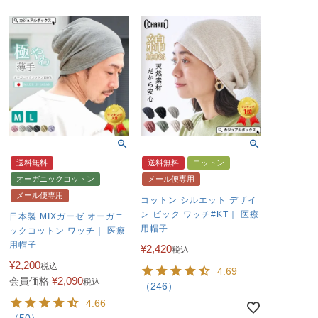
送料無料
送料無料
コットン
オーガニックコットン
メール便専用
メール便専用
コットン シルエット デザイ
ン ビック ワッチ#KT｜ 医療
日本製 MIXガーゼ オーガニ
用帽子
ックコットン ワッチ｜ 医療
用帽子
¥
2,420
税込
¥
2,200
税込
4.69
¥
2,090
会員価格
税込
（246）
4.66