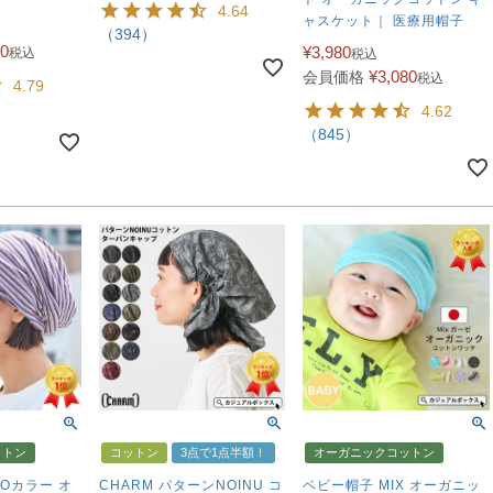
4.64
ャスケット｜ 医療用帽子
（394）
40
¥
3,980
税込
税込
¥
3,080
会員価格
税込
4.79
4.62
（845）
ットン
コットン
3点で1点半額！
オーガニックコットン
MOカラー オ
CHARM パターンNOINU コ
ベビー帽子 MIX オーガニッ