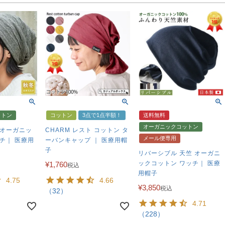
ットン
コットン
3点で1点半額！
送料無料
オーガニックコットン
 オーガニッ
CHARM レスト コットン タ
メール便専用
チ｜ 医療用
ーバンキャップ ｜ 医療用帽
子
リバーシブル 天竺 オーガニ
ックコットン ワッチ｜ 医療
¥
1,760
税込
用帽子
4.75
4.66
¥
3,850
税込
（32）
4.71
（228）