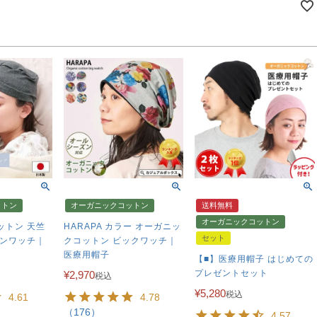
ットン
オーガニックコットン
送料無料
オーガニックコットン
ットン 天竺
HARAPA カラー オーガニッ
セット
インワッチ｜
クコットン ビックワッチ｜
医療用帽子
【■】医療用帽子 はじめての
プレゼントセット
¥
2,970
税込
¥
5,280
税込
4.61
4.78
（176）
4.57