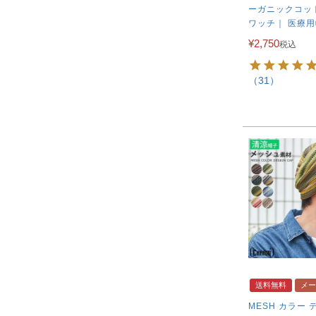
ーガニックコッ
ワッチ｜ 医療
¥
2,750
税込
（31）
送料無料
メー
MESH カラー