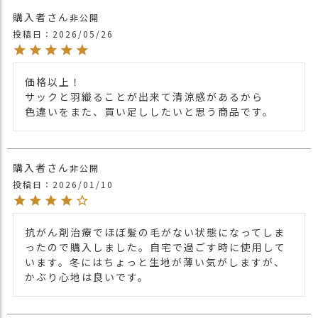
・ブラック 黒色 BLACK
購入者
非公開
・ピンク 桃色 PINK
投稿日
2026/05/26
・エンジ 紅色 DEEPRED
・マスタード 黄色 MUSTARD
カラー
・ホワイト 白色 WHITE
価格以上！

・ダークグレー 灰色 DARK GRAY
サックと羽織ることが出来て清涼感があるから

・ネイビー 紺色 NAVY
色違いをまた、買い足ししたいと思う商品です。
購入者
非公開
投稿日
2026/01/10
抗がん剤治療でほぼ髪の毛がない状態になってしま
ったので購入しました。自宅で過ごす時に使用して
います。冬にはちょっと生地が薄い気がしますが、
かぶり心地は良いです。