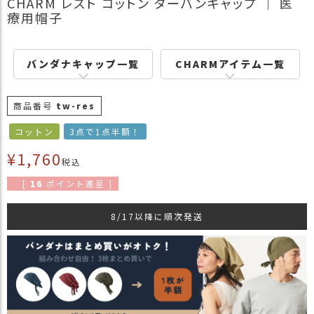
CHARM レスト コットン ターバンキャップ ｜ 医
商
療用帽子
品
ラ
バンダナキャップ一覧
CHARMアイテム一覧
ッ
ピ
ン
商品番号
tw-res
グ
コットン
3点で1点半額！
お
客
¥
1,760
税込
様
の
[
16
ポイント進呈 ]
お
声
8/17以降に順次発送
Instagram
Youtube