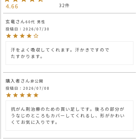
で汗をかいても清潔に保てます。
4.66
32
少し変わった後頭部のデザインもオシャレ
商品詳細
にきまりますね。
※1点1点ハンドメイドになりますので、入
玄竜
60代
男性
荷時期により若干色合いが異なりますので
投稿日
2026/07/30
ご了承ください。
※染色・加工工程や気候・輸送環境の特性
上、開封直後に特有のにおいを感じる場合
汗をよく吸収してくれます。汗かきですので

がございます。
たすかります。
気になる場合は、風通しの良い場所で陰干
ししていただくことで、徐々に軽減される
場合がございます。
購入者
非公開
・長時間濡れたままで重ねて置いたり、汗
投稿日
2026/07/08
や雨などでぬれた時は他の衣料等に
移染する場合がございますのでお気を付け
注意点
下さい。
抗がん剤治療のための買い足しです。後ろの部分が
・多少実際のカラーと異なる場合がござい
うなじのところもカバーしてくれるし、形がかわい
ます。ご不安な事などございましたらお気
くてお気に入りです。
軽にお問い合わせ下さい。
他の人気バンダナキャップは
こちら
関連商品