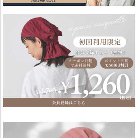
ス
タ
ッ
フ
小
話
返
品
・
交
換
無
料
キ
ャ
ン
ペ
ー
ン