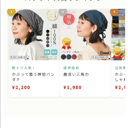
1
2
3
断トツ人気！
遠州染め
立体裁
かぶって整う時短バン
趣深い三角巾
かぶっ
ダナ
しゃれ
¥2,200
¥1,980
¥2,9