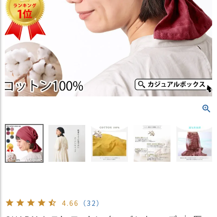
）
商
品
カ
テ
ゴ
リ
閲
覧
履
歴
買
い
物
か
ご
4.66
（32）
新
作