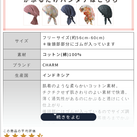
フリーサイズ(約56cm-60cm)
サイズ
＊後頭部部分にゴムが入っています
コットン(綿)100%
素材
CHARM
ブランド
インドネシア
生産国
肌着のような柔らかいコットン素材。
チクチクせず肌さわりのよい素材で快適。
薄く通気性があるのにかぶると透けにくい
仕上がり。
後頭部にはゴムが入っているのでサイズ調
整しやすく高さもあるので耳後ろまでかぶ
れます。
コットン素材なので洗濯してもすぐ乾くの