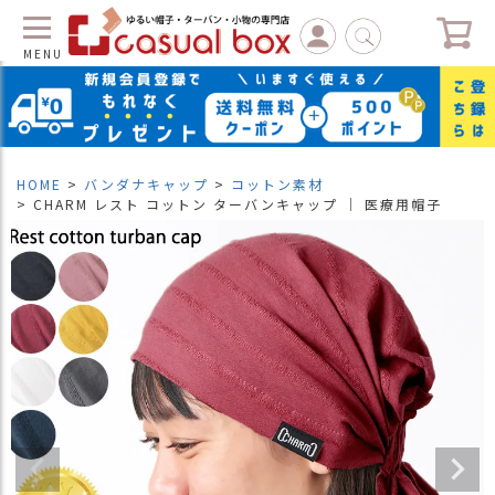
MENU
C
L
O
S
HOME
バンダナキャップ
コットン素材
E
CHARM レスト コットン ターバンキャップ ｜ 医療用帽子
マ
イ
ペ
ー
ジ
（
新
規
会
員
登
録