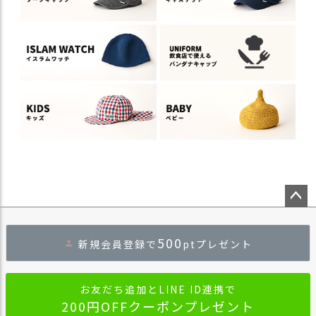
ペー
ジト
500
新規会員登録で
ptプレゼント
ップ
へ
お友だち追加とLINE ID連携で
200円OFFクーポンプレゼント