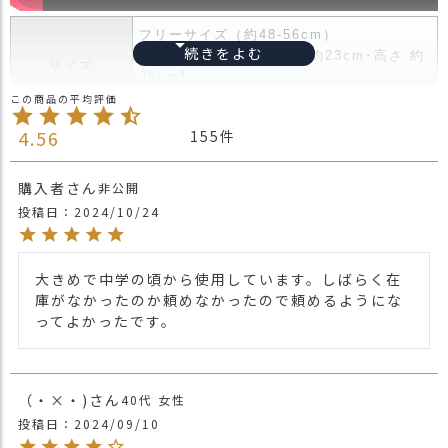
ス
タ
フリーサイズ（約48-56cm）
ッ
【平置き状態でかぶり口:約23cm･高さ:約
サイズ
フ
28cm】
小
＊後頭部にゴム入りなのでサイズ調整可能
話
ビスコースレーヨン90％ スパンデックス
4.56
155
素材
返
10％
品
購入者
ブランド
CHARM KIDS
非公開
・
投稿日
2024/10/24
交
生産国
インドネシア
換
保育園や幼稚園・小学校で使いやすいキッ
無
大きめで中学の頃から使用しています。しばらく在
ズ三角巾。
料
庫がなかったのか頼めなかったので頼めるようにな
柔らかい素材を使用したヘアバンド。
キ
ってよかったです。
ャ
のり付けをしたようなサラッとした風合い
ン
を持たせる為に特殊な加工をした生地でレ
ペ
ーヨン糸の原料と同じパルプから出来てい
ー
て絹のような手触り。
（・×・)
40代
女性
ン
すっぽりかぶるだけの仕様で、1人で簡単
投稿日
2024/09/10
に着脱できるように後頭部にはゴム入り。