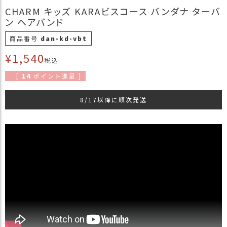
商
CHARM キッズ KARAビスコース バンダナ ターバ
品
ン ヘアバンド
ラ
商品番号
dan-kd-vbt
ッ
¥
1,540
ピ
税込
ン
[
14
ポイント進呈 ]
グ
8/17以降に順次発送
お
客
様
の
お
声
Instagram
Youtube