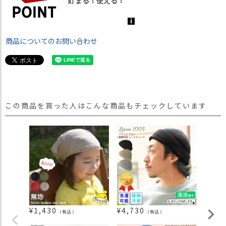
商品についてのお問い合わせ
この商品を買った人はこんな商品もチェックしています
¥
1,430
¥
4,730
¥
2,4
（税込）
（税込）