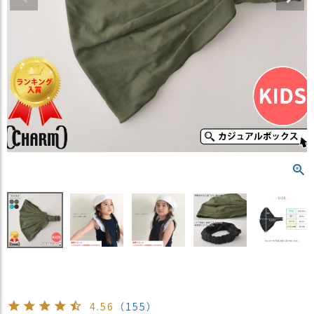
）
商
品
カ
テ
ゴ
リ
閲
覧
履
歴
買
い
物
か
ご
新
4.56
（155）
作