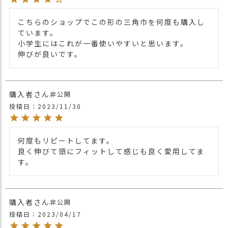
広げてかぶれば三角巾の様にすっぽりと頭
を覆え、狭めるとカチューシャのようにな
商品詳細
こちらのショップでこの形の三角巾を何度も購入し
るので前髪が目に入るのも予防してくれま
ています。

す。
小学生にはこれが一番使いやすいと思います。

ピンだと嫌がるお子様もコレなら大丈夫。
伸びが良いです。
簡単に洗濯ができるのでお手入れもしやす
いですね。
＊染色・加工工程や気候・輸送環境の特性
上、開封直後に特有のにおいを感じる場合
購入者
非公開
がございます。
投稿日
2023/11/30
気になる場合は、風通しの良い場所で陰干
ししていただくことで、徐々に軽減される
場合がございます。
何度もリピートしてます。

良く伸びて頭にフィットして感じも良く愛用してま
・長時間濡れたままで重ねて置いたり、汗
す。
や雨などでぬれた時は他の衣料等に
移染する場合がございますのでお気を付け
注意点
下さい。
・多少実際のカラーと異なる場合がござい
購入者
非公開
ます。ご不安な事などございましたらお気
投稿日
2023/04/17
軽にお問い合わせ下さい。