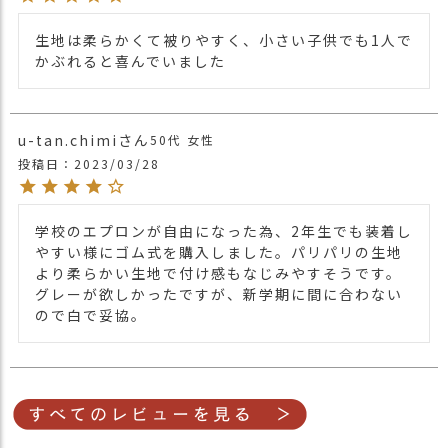
他の人気ベイビーアイテムは
こちら
関連商品
生地は柔らかくて被りやすく、小さい子供でも1人で
他の人気キッズアイテムは
こちら
かぶれると喜んでいました
【カラー バリエーション】
・グリーン 緑色 GREEN
カラー
・ブラック 黒色 BLACK
u-tan.chimi
50代
女性
・ダークグレー 灰色 DARK GRAY
投稿日
2023/03/28
・カーキ 緑色 KHAKI
学校のエプロンが自由になった為、2年生でも装着し
やすい様にゴム式を購入しました。パリパリの生地
より柔らかい生地で付け感もなじみやすそうです。
グレーが欲しかったですが、新学期に間に合わない
ので白で妥協。