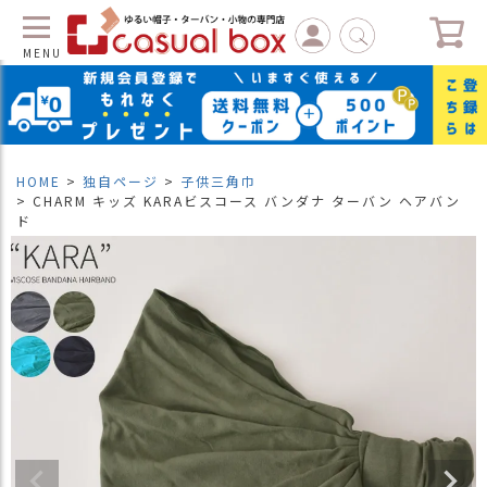
MENU
C
L
O
S
HOME
独自ページ
子供三角巾
E
CHARM キッズ KARAビスコース バンダナ ターバン ヘアバン
ド
マ
イ
ペ
ー
ジ
（
新
規
会
員
登
録