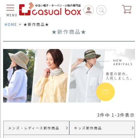
MENU
HOME
★新作商品★
★新作商品★
C
L
O
S
E
マ
イ
ペ
ー
ジ
（
新
規
3
件中
1
-
3
件表示
会
員
メンズ・レディース新作商品
キッズ新作商品
登
録