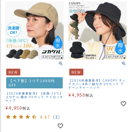
NEW
NEW
【ペア割】2つで1000円
【2026年春夏新作】CANOPY ネッ
クカバー&あご紐付き UVカット ア
OFF
ドベンチャーハット
【2026年春夏新作】【体感-10℃】
¥
4,950
税込
コカゲル 撥水 UVカット ナイロンキ
ャップ
¥
4,950
税込
4.67
（3）