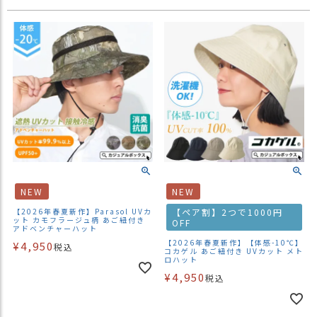
NEW
NEW
【2026年春夏新作】Parasol UVカ
【ペア割】2つで1000円
ット カモフラージュ柄 あご紐付き
OFF
アドベンチャーハット
【2026年春夏新作】【体感-10℃】
¥
4,950
税込
コカゲル あご紐付き UVカット メト
ロハット
¥
4,950
税込