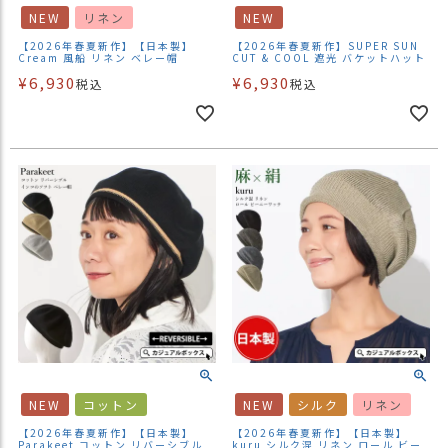
ス
NEW
リネン
NEW
タ
【2026年春夏新作】【日本製】
【2026年春夏新作】SUPER SUN
ッ
Cream 風船 リネン ベレー帽
CUT & COOL 遮光 バケットハット
フ
¥
6,930
¥
6,930
税込
税込
小
話
返
品
・
交
換
無
料
キ
ャ
ン
ペ
ー
NEW
コットン
NEW
シルク
リネン
ン
【2026年春夏新作】【日本製】
【2026年春夏新作】【日本製】
Parakeet コットン リバーシブル
kuru シルク混 リネン ロール ビー