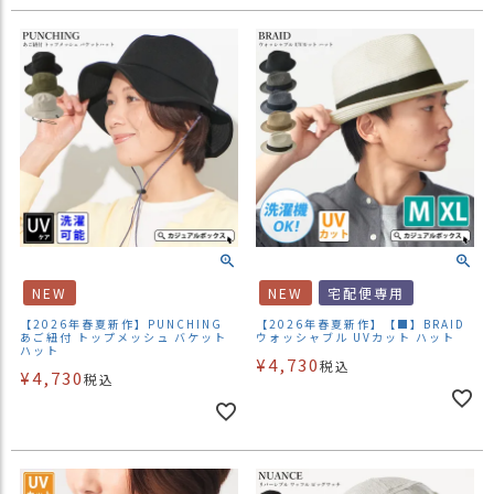
NEW
NEW
宅配便専用
【2026年春夏新作】PUNCHING
【2026年春夏新作】【■】BRAID
あご紐付 トップメッシュ バケット
ウォッシャブル UVカット ハット
ハット
¥
4,730
税込
¥
4,730
税込