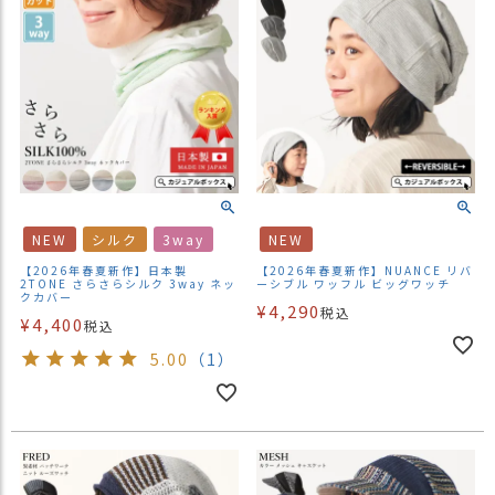
NEW
シルク
3way
NEW
【2026年春夏新作】日本製
【2026年春夏新作】NUANCE リバ
2TONE さらさらシルク 3way ネッ
ーシブル ワッフル ビッグワッチ
クカバー
¥
4,290
税込
¥
4,400
税込
5.00
（1）