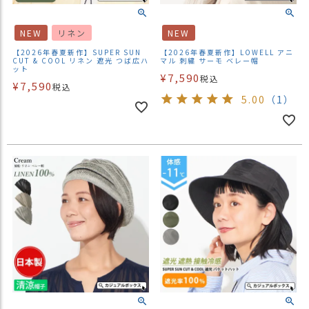
商
品
NEW
リネン
NEW
ラ
【2026年春夏新作】SUPER SUN
【2026年春夏新作】LOWELL アニ
CUT & COOL リネン 遮光 つば広ハ
マル 刺繍 サーモ ベレー帽
ッ
ット
¥
7,590
税込
ピ
¥
7,590
税込
ン
5.00
（1）
グ
お
客
様
の
お
声
Instagram
Youtube