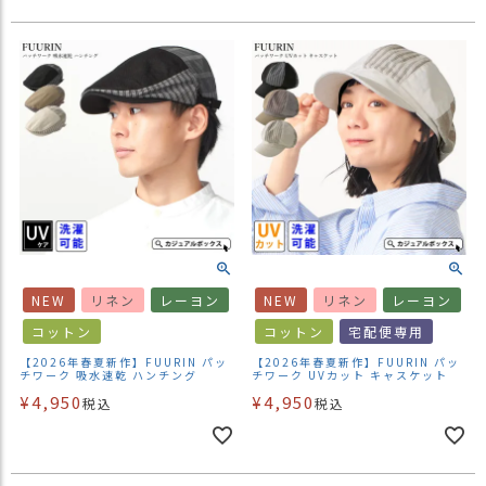
NEW
リネン
レーヨン
NEW
リネン
レーヨン
コットン
コットン
宅配便専用
【2026年春夏新作】FUURIN パッ
【2026年春夏新作】FUURIN パッ
チワーク 吸水速乾 ハンチング
チワーク UVカット キャスケット
¥
4,950
¥
4,950
税込
税込