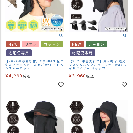
NEW
リネン
コットン
NEW
レーヨン
宅配便専用
宅配便専用
【2026年春夏新作】GOKKAN 保冷
【2026年春夏新作】美々帽子 遮光
剤＆ネックカバー＆あご紐付 アドベ
マスク＆ネックカバー付き 4way ワ
ンチャーハット
イドバイザー キャップ
¥
4,290
¥
3,960
税込
税込