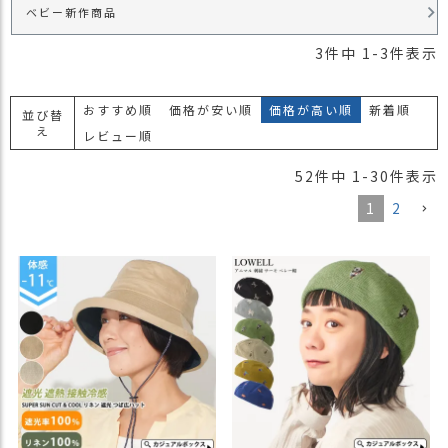
ベビー新作商品
）
3
件中
1
-
3
件表示
商
品
カ
おすすめ順
価格が安い順
価格が高い順
新着順
並び替
テ
え
レビュー順
ゴ
リ
52
件中
1
-
30
件表示
閲
1
2
覧
履
歴
買
い
物
か
ご
新
作