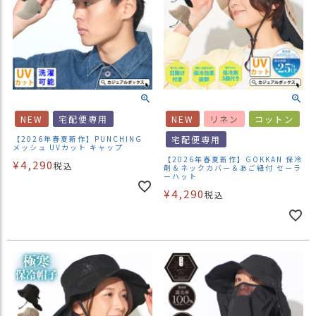
NEW
宅配便専用
NEW
リネン
コットン
【2026年春夏新作】PUNCHING
宅配便専用
メッシュ UVカット キャップ
【2026年春夏新作】GOKKAN 保冷
¥
4,290
税込
剤＆ネックカバー＆あご紐付 セーラ
ーハット
¥
4,290
税込