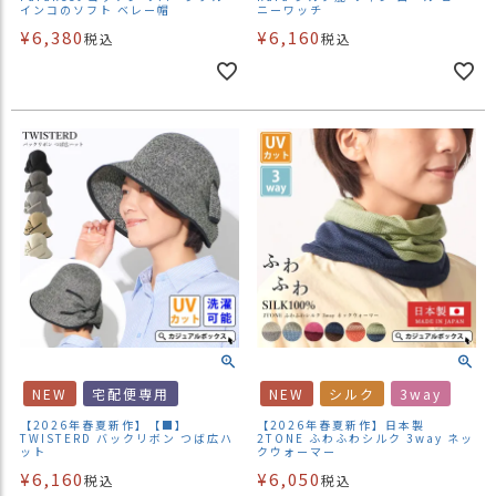
インコのソフト ベレー帽
ニーワッチ
¥
6,380
¥
6,160
税込
税込
NEW
宅配便専用
NEW
シルク
3way
【2026年春夏新作】【■】
【2026年春夏新作】日本製
TWISTERD バックリボン つば広ハ
2TONE ふわふわシルク 3way ネッ
ット
クウォーマー
¥
6,160
¥
6,050
税込
税込