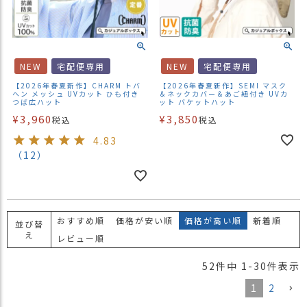
NEW
宅配便専用
NEW
宅配便専用
【2026年春夏新作】CHARM トバ
【2026年春夏新作】SEMI マスク
ヘン メッシュ UVカット ひも付き
＆ネックカバー＆あご紐付き UVカ
つば広ハット
ット バケットハット
¥
3,960
¥
3,850
税込
税込
4.83
（12）
おすすめ順
価格が安い順
価格が高い順
新着順
並び替
え
レビュー順
52
件中
1
-
30
件表示
1
2