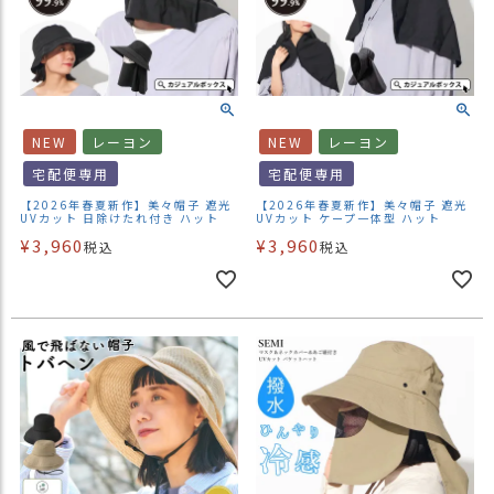
NEW
レーヨン
NEW
レーヨン
宅配便専用
宅配便専用
【2026年春夏新作】美々帽子 遮光
【2026年春夏新作】美々帽子 遮光
UVカット 日除けたれ付き ハット
UVカット ケープ一体型 ハット
¥
3,960
¥
3,960
税込
税込