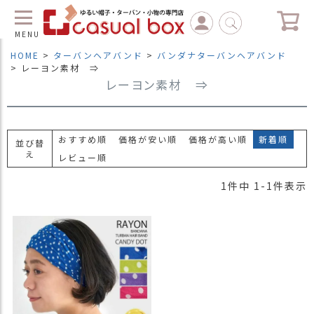
MENU
HOME
ターバンヘアバンド
バンダナターバンヘアバンド
レーヨン素材 ⇒
レーヨン素材 ⇒
C
L
O
S
E
おすすめ順
価格が安い順
価格が高い順
新着順
並び替
マ
え
レビュー順
イ
ペ
1
件中
1
-
1
件表示
ー
ジ
（
新
規
会
員
登
録