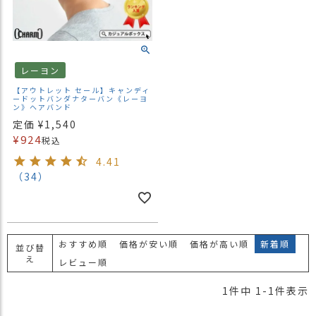
）
商
品
カ
レーヨン
テ
【アウトレット セール】キャンディ
ゴ
ードットバンダナターバン《レーヨ
ン》ヘアバンド
リ
定価
¥
1,540
¥
924
閲
税込
覧
4.41
履
（34）
歴
買
い
物
おすすめ順
価格が安い順
価格が高い順
新着順
並び替
か
え
レビュー順
ご
1
件中
1
-
1
件表示
新
作