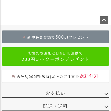
商
品
ラ
ッ
ペー
ピ
ジト
ン
500
新規会員登録で
ptプレゼント
ップ
グ
へ
お
お友だち追加とLINE ID連携で
客
200円OFFクーポンプレゼント
様
の
お
声
送料無料
合計5,000円(税抜)以上のご注文で
Instagram
お支払い
Youtube
配送・送料