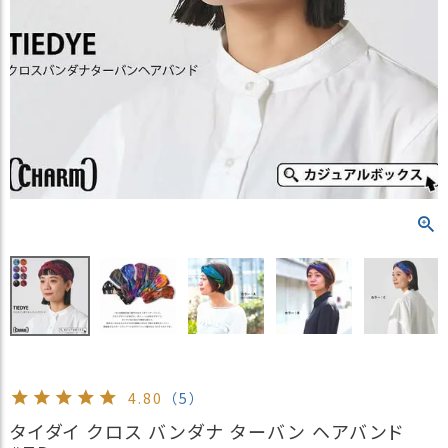
）
商
品
カ
テ
ゴ
リ
閲
覧
履
歴
買
い
物
か
ご
4.80
（5）
新
タイダイ クロス バンダナ ターバン ヘアバンド
作