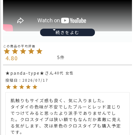
ス
タ
ッ
フ
小
話
フリーサイズ
返
サイズ
＊後頭部はゴムですので伸縮性がありフリ
品
4.80
5
ーにつかえます!!
・
交
ビスコースレーヨン95％ スパンデックス
素材
換
★panda-type★
40代
女性
5％
無
投稿日
2026/07/17
料
ブランド
CHARM
キ
1点1点模様が違う鮮やかなタイダイヘアー
ャ
肌触りもサイズ感も良く、気に入りました。

バンド。
ン
タイダイの色味が不安でしたブルーとレッド混じり
クロスデザインが施され、ボリュームがあ
ペ
でつけてみると思ったより派手でありませんでし
るデザイン。
ー
た。クロスタイプは狭い額でもなんだか素敵に見え
後頭部にゴムが入っており素早く着用可
ン
る気がします、次は単色のクロスタイプも購入予定
能。
です。
タイダイ色の出方や模様も変わり、