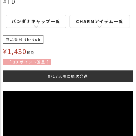
#TD
商
品
バンダナキャップ一覧
CHARMアイテム一覧
ラ
ッ
ピ
商品番号
th-tcb
ン
グ
¥
1,430
税込
お
[
13
ポイント進呈 ]
客
様
8/17以降に順次発送
の
お
声
Instagram
Youtube