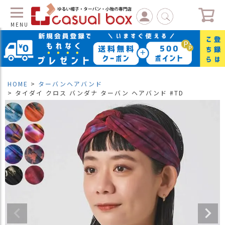
MENU
C
L
O
S
HOME
ターバンヘアバンド
E
タイダイ クロス バンダナ ターバン ヘアバンド #TD
マ
イ
ペ
ー
ジ
（
新
規
会
員
登
録