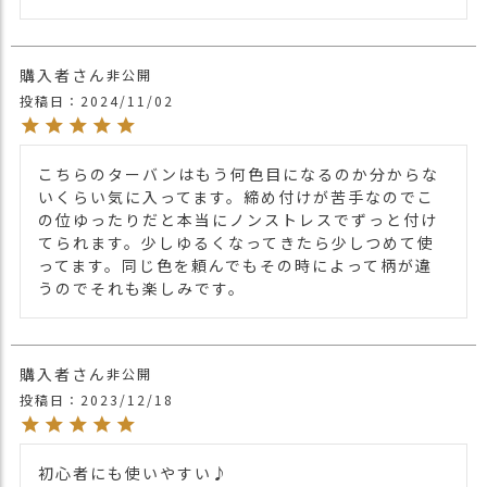
飽きないのはもちろんその日の服装に合わ
商品詳細
せて使える便利ターバン！
普段着からスポーツウェアーにまでオシャ
購入者
非公開
レ小物のひとつにオススメです。
投稿日
2024/11/02
*1点1点手染めの為、色の出方や模様が違
ってまいりますのでご了承の程宜しくお願
い致します。
こちらのターバンはもう何色目になるのか分からな
*洗濯の際色落ちする場合もございますの
いくらい気に入ってます。締め付けが苦手なのでこ
で他の物とは別に洗濯をお願い致します。
の位ゆったりだと本当にノンストレスでずっと付け
てられます。少しゆるくなってきたら少しつめて使
・長時間濡れたままで重ねて置いたり、汗
ってます。同じ色を頼んでもその時によって柄が違
や雨などでぬれた時は他の衣料等に移染す
うのでそれも楽しみです。
る場合がございますのでお気を付け下さ
注意点
い。
・多少実際のカラーと異なる場合がござい
ます。ご不安な事などございましたらお気
購入者
非公開
軽にお問い合わせ下さい。
投稿日
2023/12/18
他の人気ルーズターバンは
こちら
関連商品
ターバン・ターバンヘアバンドTOPは
こち
初心者にも使いやすい♪

ら