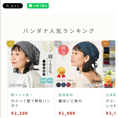
バンダナ人気ランキング
1
2
3
断トツ人気！
遠州染め
立体裁
かぶって整う時短バン
趣深い三角巾
かぶっ
ダナ
しゃれ
¥2,200
¥1,980
¥2,9