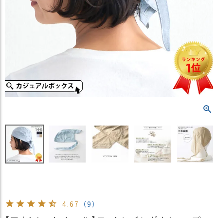
）
商
品
カ
テ
ゴ
リ
閲
覧
履
歴
買
い
物
か
ご
4.67
（9）
新
作