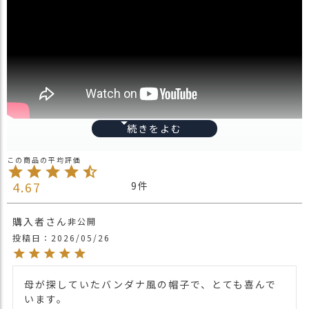
ス
タ
ッ
フ
小
話
返
品
・
交
フリーサイズ
換
サイズ
無
4.67
9
素材
コットン 100%
料
キ
ブランド
CHARM
購入者
ャ
非公開
インドネシア
生産国
ン
投稿日
2026/05/26
ペ
紐でむすんでしっかりとフィットバンダナ
ー
キャップ。
ン
母が探していたバンダナ風の帽子で、とても喜んで
何人もの人が何度も着用し、様々な頭の形
います。

に合うよう、襟足部分の長さも計算し 仕上