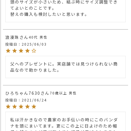
頭のサイズが小さいため、結ぶ時にサイズ調整でき
がったアイテムなので頭へのフィット感は
てよいとのことです。

抜群。 後ろの部分の紐をしばりセットが完
替えの購入も検討したいと思います。
了。
商品詳細
この手早さとサイズ調整の自由感は手離せ
ないアイテムです。
＊染色・加工工程や気候・輸送環境の特性
浪漫珠
40代
男性
上、開封直後に特有のにおいを感じる場合
投稿日
2025/06/03
がございます。
気になる場合は、風通しの良い場所で陰干
ししていただくことで、徐々に軽減される
父へのプレゼントに。実店舗では見つけられない商
場合がございます。
品なので助かりました。
・長時間濡れたままで重ねて置いたり、汗
や雨などでぬれた時は他の衣料等に移染す
る場合がございますのでお気を付け下さ
ひろちゃん7630
70歳以上
男性
い。
投稿日
注意点
2021/06/24
・多少実際のカラーと異なる場合がござい
ます。ご不安な事などございましたらお気
私は汗かきなので農家のお手伝いの時にこのバンダ
軽にお問い合わせ下さい。
ナを頭にまいてます。更にこの上に日よけのため帽