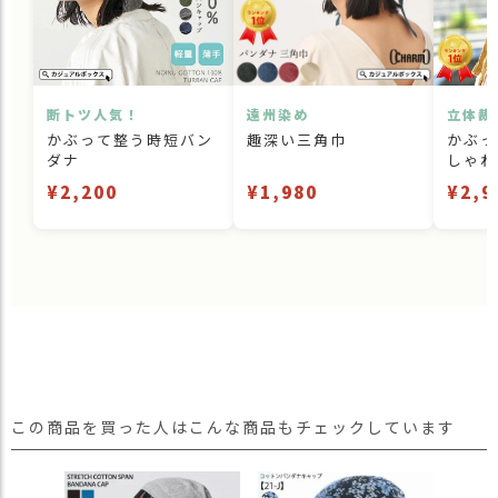
断トツ人気！
遠州染め
立体裁
かぶって整う時短バン
趣深い三角巾
かぶっ
ダナ
しゃれ
¥2,200
¥1,980
¥2,9
この商品を買った人はこんな商品もチェックしています