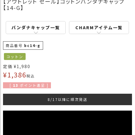
【アウトレット セール】コットンバンダナキャップ
商
【14-G】
品
ラ
バンダナキャップ一覧
CHARMアイテム一覧
ッ
ピ
ン
商品番号
bc14-g
グ
コットン
お
客
定価
¥
1,980
様
¥
1,386
税込
の
お
[
13
ポイント進呈 ]
声
8/17以降に順次発送
Instagram
Youtube