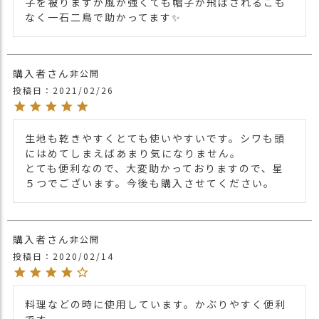
子を被りますが風が強くても帽子が飛ばされるこも
他のコットンバンダナキャップは
こちら
関連商品
なく一石二鳥で助かってます✨
他のバンダナキャップは
こちら
【カラー バリエーション】
・ネイビー 紺色 NAVY
カラー
・ブラック 黒色 BLACK
購入者
非公開
・ベージュ 薄茶色 BEIGE
投稿日
2021/02/26
・ライトブルー 薄青色 LIGHT BLUE
生地も乾きやすくとても使いやすいです。シワも頭
にはめてしまえばあまり気になりません。

とても便利なので、大変助かっておりますので、星
５つでございます。今後も購入させてください。
購入者
非公開
投稿日
2020/02/14
料理などの時に使用しています。かぶりやすく便利
です。