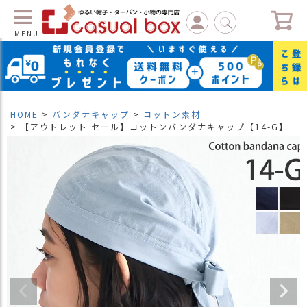
MENU
C
L
O
S
HOME
バンダナキャップ
コットン素材
E
【アウトレット セール】コットンバンダナキャップ【14-G】
マ
イ
ペ
ー
ジ
（
新
規
会
員
登
録