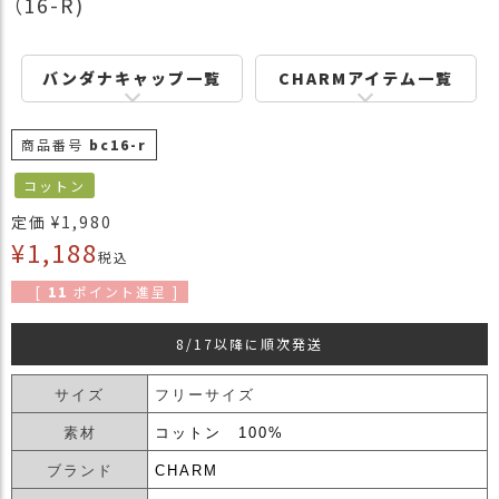
（16-R)
商
品
バンダナキャップ一覧
CHARMアイテム一覧
ラ
ッ
ピ
商品番号
bc16-r
ン
グ
コットン
お
定価
¥
1,980
客
¥
1,188
税込
様
の
[
11
ポイント進呈 ]
お
声
8/17以降に順次発送
サイズ
フリーサイズ
Instagram
素材
コットン 100%
Youtube
ブランド
CHARM