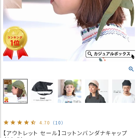
）
商
品
カ
テ
ゴ
リ
閲
覧
履
歴
買
い
物
か
ご
4.70
（10）
新
【アウトレット セール】コットンバンダナキャップ
作