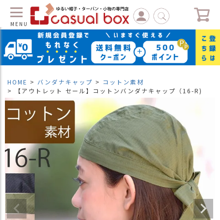
MENU
C
L
O
S
HOME
バンダナキャップ
コットン素材
E
【アウトレット セール】コットンバンダナキャップ（16-R)
マ
イ
ペ
ー
ジ
（
新
規
会
員
登
録