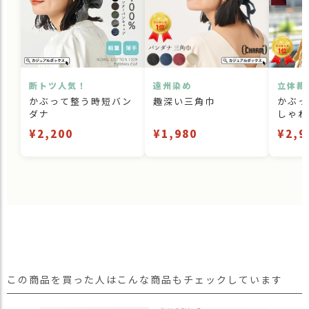
断トツ人気！
遠州染め
立体裁
かぶって整う時短バン
趣深い三角巾
かぶっ
ダナ
しゃれ
¥2,200
¥1,980
¥2,9
この商品を買った人はこんな商品もチェックしています