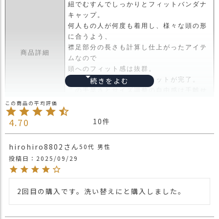
紐でむすんでしっかりとフィットバンダナ
ス
タ
キャップ。
ッ
何人もの人が何度も着用し、様々な頭の形
フ
に合うよう、
小
襟足部分の長さも計算し仕上がったアイテ
商品詳細
話
ムなので
頭へのフィット感は抜群。
返
後ろの部分の紐をしばりセットが完了。
品
この手早さとサイズ調整の自由感は手離せ
・
ないアイテムです。
交
換
・長時間濡れたままで重ねて置いたり、汗
4.70
10
無
や雨などでぬれた時は他の衣料等に移染す
料
る場合がございますのでお気を付け下さ
hirohiro8802
キ
50代
男性
注意点
い。
ャ
投稿日
2025/09/29
・多少実際のカラーと異なる場合がござい
ン
ます。ご不安な事などございましたらお気
ペ
軽にお問い合わせ下さい。
ー
2回目の購入です。洗い替えにと購入しました。
他のバンダナキャップは
こちら
ン
関連商品
バンダナ帽子は
こちら