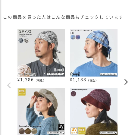
この商品を買った人はこんな商品もチェックしています
¥
1,386
¥
1,188
¥
1,3
（税込）
（税込）