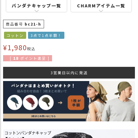
商
バンダナキャップ一覧
CHARMアイテム一覧
品
ラ
商品番号
bc21-h
ッ
コットン
3点で1点半額！
ピ
ン
¥
1,980
税込
グ
[
18
ポイント進呈 ]
お
客
3営業日以内に発送
様
の
お
声
Instagram
Youtube