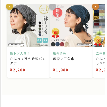
1
2
3
断トツ人気！
遠州染め
立体裁
かぶって整う時短バン
趣深い三角巾
かぶっ
ダナ
しゃれ
¥2,200
¥1,980
¥2,9