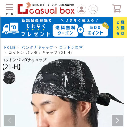
MENU
C
L
O
S
HOME
バンダナキャップ
コットン素材
E
コットン バンダナキャップ (21-H)
マ
イ
ペ
ー
ジ
（
新
規
会
員
登
録