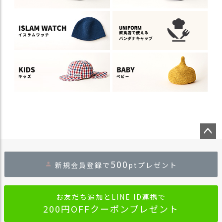
ペー
ジト
500
新規会員登録で
ptプレゼント
ップ
へ
お友だち追加とLINE ID連携で
200円OFFクーポンプレゼント