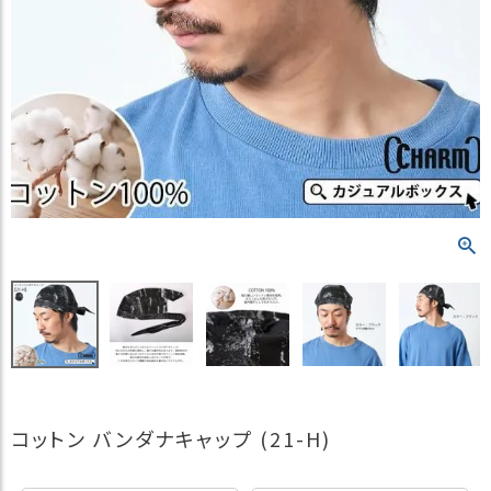
）
商
品
カ
テ
ゴ
リ
閲
覧
履
歴
買
い
物
か
ご
コットン バンダナキャップ (21-H)
新
作