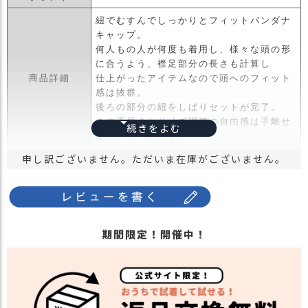
紐でむすんでしっかりとフィットバンダナ
キャップ。
何人もの人が何度も着用し、様々な頭の形
に合うよう、襟足部分の長さも計算し
商品詳細
仕上がったアイテムなので頭へのフィット
感は抜群。
後ろの部分の紐をしばりセットが完了。
この手早さとサイズ調整の自由感は手離せ
ないアイテムです。
申し訳ございません。ただいま在庫がございません。
・長時間濡れたままで重ねて置いたり、汗
や雨などでぬれた時は他の衣料等に
移染する場合がございますのでお気を付け
注意点
下さい。
・多少実際のカラーと異なる場合がござい
期間限定！開催中！
ます。ご不安な事などございましたらお気
軽にお問い合わせ下さい。
関連商品
他の人気バンダナキャップは
こちら
カラー
・ブラック 黒色 BLACK