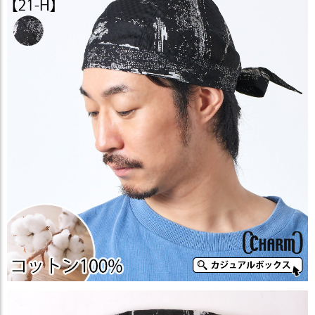
ス
タ
ッ
フ
小
話
返
品
・
交
換
無
料
キ
ャ
ン
ペ
ー
ン