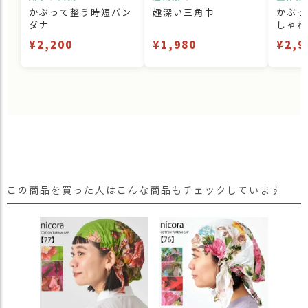
かぶって整う時短バン
趣深い三角巾
かぶっ
ダナ
しゃれ
¥2,200
¥1,980
¥2,9
この商品を買った人はこんな商品もチェックしています