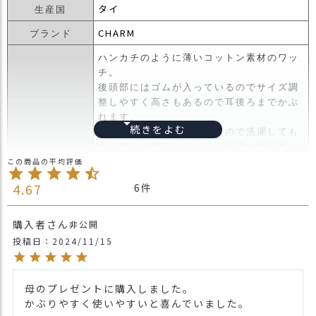
ス
タイ
生産国
タ
CHARM
ブランド
ッ
フ
ハンカチのように薄いコットン素材のワッ
小
チ。
話
後頭部にはゴムが入っているのでサイズ調
整しやすく高さもあるので耳後ろまでかぶ
返
れます。
品
とても薄いコットン素材なので洗濯しても
・
すぐ乾くので汗をかいても清潔に保てま
交
商品詳細
す。
換
後頭部に結び目が多いバンダナキャップで
無
4.67
6
したがこれはゴムなので結び目がなく就寝
料
時などにもOK。
キ
少し変わった後頭部のデザインもオシャレ
購入者
非公開
ャ
にきまりますね。
投稿日
2024/11/15
ン
＊従来のサイズより一回り大きくなりまし
ペ
た。
ー
ン
母のプレゼントに購入しました。

・長時間濡れたままで重ねて置いたり、汗
かぶりやすく使いやすいと喜んでいました。
や雨などでぬれた時は他の衣料等に