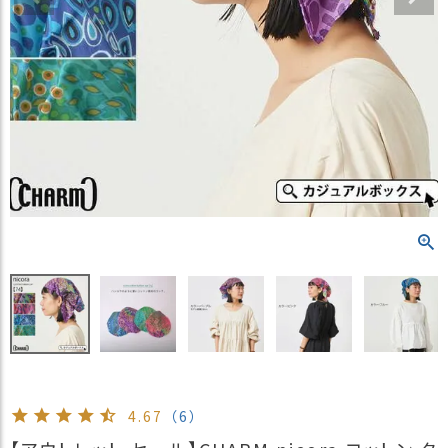
）
商
品
カ
テ
ゴ
リ
閲
覧
履
歴
買
い
物
か
ご
4.67
（6）
新
作