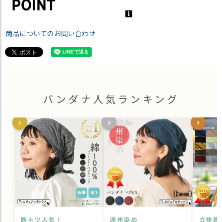
商品についてのお問い合わせ
バンダナ人気ランキング
1
2
3
断トツ人気！
遠州染め
立体裁