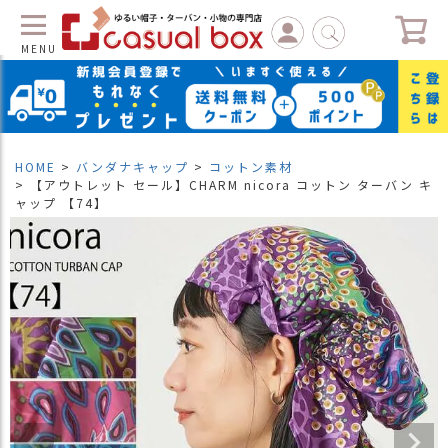
MENU
C
L
O
S
HOME
バンダナキャップ
コットン素材
E
【アウトレット セール】CHARM nicora コットン ターバン キ
ャップ 【74】
マ
イ
ペ
ー
ジ
（
新
規
会
員
登
録