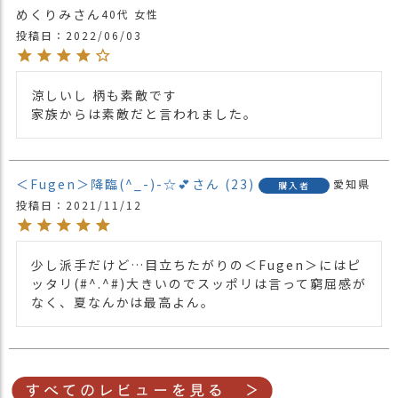
めくりみ
40代
女性
投稿日
2022/06/03
涼しいし 柄も素敵です

家族からは素敵だと言われました。
＜Fugen＞降臨(^_-)-☆💕
23
愛知県
購入者
投稿日
2021/11/12
少し派手だけど…目立ちたがりの＜Fugen＞にはピ
ッタリ(#^.^#)大きいのでスッポリは言って窮屈感が
なく、夏なんかは最高よん。