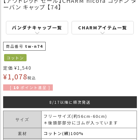
【アウトレット セール】CHARM nicora コットン タ
商
ーバン キャップ 【74】
品
ラ
バンダナキャップ一覧
CHARMアイテム一覧
ッ
ピ
ン
商品番号
tw-n74
グ
コットン
お
定価
¥
1,540
客
¥
1,078
様
税込
の
[
10
ポイント進呈 ]
お
声
8/17以降に順次発送
Instagram
フリーサイズ(約56cm-60cm)
サイズ
＊後頭部部分にゴムが入っています
Youtube
コットン(綿)100%
素材