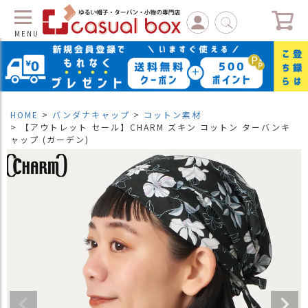
MENU
C
L
O
S
HOME
バンダナキャップ
コットン素材
E
【アウトレット セール】CHARM ズキン コットン ターバンキ
ャップ (ガーデン)
マ
イ
ペ
ー
ジ
（
新
規
会
員
登
録