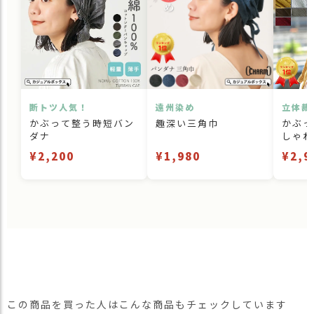
断トツ人気！
遠州染め
立体裁
かぶって整う時短バン
趣深い三角巾
かぶっ
ダナ
しゃれ
¥2,200
¥1,980
¥2,9
この商品を買った人はこんな商品もチェックしています