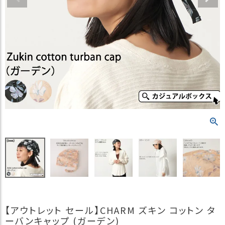
）
商
品
カ
テ
ゴ
リ
閲
覧
履
歴
買
い
物
か
ご
【アウトレット セール】CHARM ズキン コットン タ
新
ーバンキャップ (ガーデン)
作