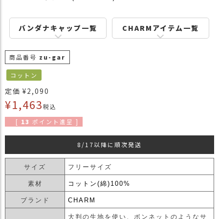
商
品
バンダナキャップ一覧
CHARMアイテム一覧
ラ
ッ
商品番号
zu-gar
ピ
ン
コットン
グ
定価
¥
2,090
お
¥
1,463
税込
客
様
[
13
ポイント進呈 ]
の
お
8/17以降に順次発送
声
サイズ
フリーサイズ
Instagram
素材
コットン(綿)100%
ブランド
CHARM
Youtube
大判の生地を使い、ボンネットのようなサ