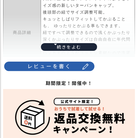
ス
イズ感の新しいターバンキャップ。
タ
後頭部の紐でサイズ調整可能。
ッ
キュッとしばりフィットしてかぶること
フ
も、 ゆったりとかぶる事もできます。
小
商品詳細
紐ですべて調整できるので浅くかぶったり
話
深くかぶったりサイズは自由自在に年代問
わずかぶれるのも魅力。
返
ハンカチのようなコットン素材なので洗濯
品
してもすぐ乾くので 汗をかいても清潔に保
・
交
てます。
換
・長時間濡れたままで重ねて置いたり、汗
無
期間限定！開催中！
や雨などでぬれた時は他の衣料等に
料
移染する場合がございますのでお気を付け
キ
注意点
下さい。
ャ
・多少実際のカラーと異なる場合がござい
ン
ます。ご不安な事などございましたらお気
ペ
軽にお問い合わせ下さい。
ー
ン
関連商品
他のバンダナキャップは
こちら
【カラー バリエーション】