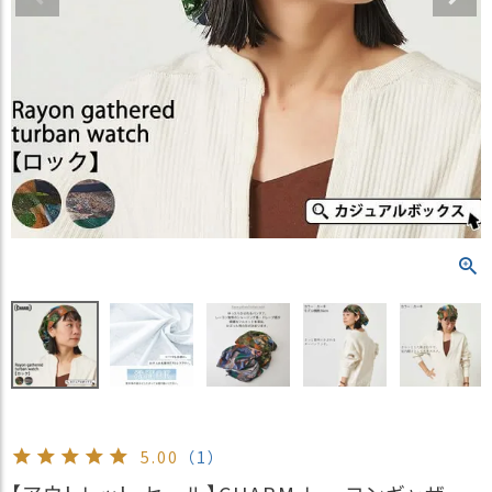
）
商
品
カ
テ
ゴ
リ
閲
覧
履
歴
買
い
物
か
ご
5.00
（1）
新
作