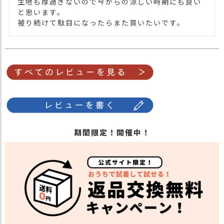
生地も厚過ぎないので今からの涼しい時期にも良い
【カラー バリエーション】
と思います。

カラー
・カーキ 緑色 KHAKI
被り続けて駄目になったらまた買いたいです。
・ネイビー 紺色 NAVY
期間限定！開催中！