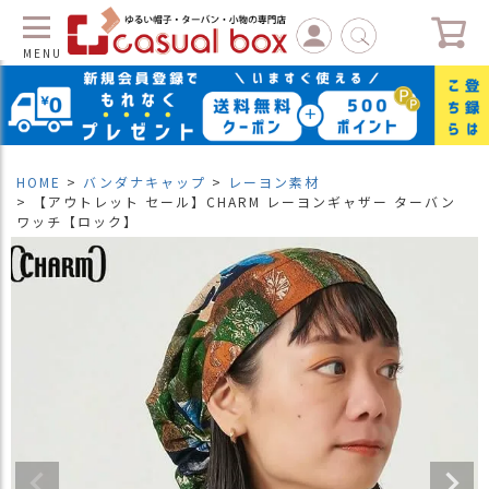
MENU
C
L
O
S
HOME
バンダナキャップ
レーヨン素材
E
【アウトレット セール】CHARM レーヨンギャザー ターバン
ワッチ【ロック】
マ
イ
ペ
ー
ジ
（
新
規
会
員
登
録