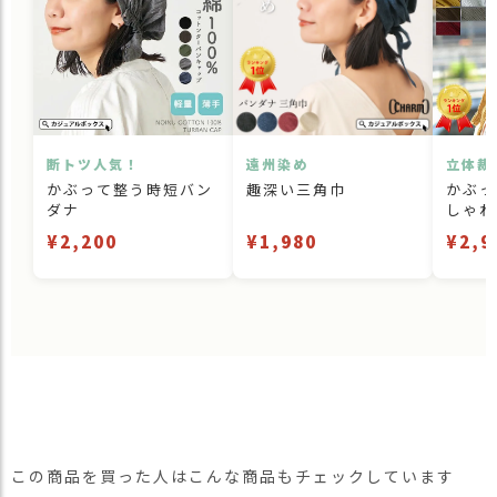
断トツ人気！
遠州染め
立体裁
かぶって整う時短バン
趣深い三角巾
かぶっ
ダナ
しゃれ
¥2,200
¥1,980
¥2,9
この商品を買った人はこんな商品もチェックしています