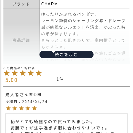
ス
ブランド
CHARM
タ
ゆったりかぶれるバンダナ。
ッ
レーヨン独特のシャーリング感・ドレープ
フ
感が綺麗なシルエットを演出、かぶった時
小
の形が決まります。
話
商品詳細
さらっとした肌さわりで、室内帽子として
返
もオススメ。
品
襟足部分にはギャザー加工を施しゴムを通
・
してありますので、頭の小さい方から大き
交
い方まで性別・年代問わずにかぶれます。
換
無
・長時間濡れたままで重ねて置いたり、汗
5.00
1
料
や雨などでぬれた時は他の衣料等に
キ
移染する場合がございますのでお気を付け
購入者
非公開
ャ
注意点
下さい。
投稿日
2024/04/24
ン
・多少実際のカラーと異なる場合がござい
ペ
ます。ご不安な事などございましたらお気
ー
軽にお問い合わせ下さい。
ン
柄がとても綺麗なので買ってみました。

関連商品
他のバンダナキャップは
こちら
綺麗ですが派手過ぎず服に合わせやすいです。
