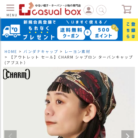
MENU
C
L
O
S
HOME
バンダナキャップ
レーヨン素材
E
【アウトレット セール】CHARM シャプロン ターバンキャップ
(アブスト）
マ
イ
ペ
ー
ジ
（
新
規
会
員
登
録