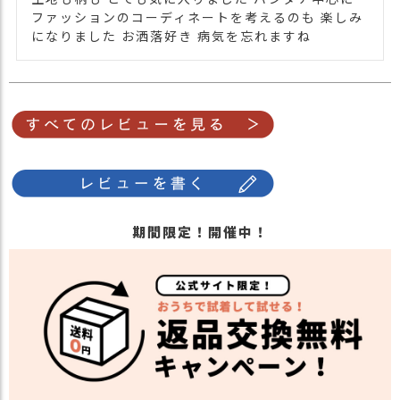
軽にお問い合わせ下さい。
ファッションのコーディネートを考えるのも 楽しみ
関連商品
他のバンダナキャップは
こちら
になりました お洒落好き 病気を忘れますね
【カラー バリエーション】
・ブラウン 茶色 BROWN
カラー
・レッド 赤色 RED
・パープル 紫色 PURPLE
・ブルー 青色 BLUE
期間限定！開催中！