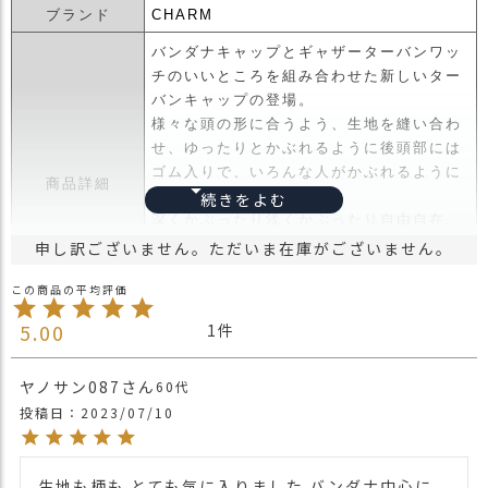
ス
ブランド
CHARM
タ
バンダナキャップとギャザーターバンワッ
ッ
チのいいところを組み合わせた新しいター
フ
バンキャップの登場。
小
様々な頭の形に合うよう、生地を縫い合わ
話
せ、ゆったりとかぶれるように後頭部には
返
ゴム入りで、いろんな人がかぶれるように
商品詳細
品
紐でサイズ調整。
・
深くかぶったり浅くかぶったり自由自在。
交
サイドのタック加工でかぶるだけでルーズ
申し訳ございません。ただいま在庫がございません。
換
に見えるオシャレ感。
無
新しいターバンワッチは年代・性別問わず
料
使えるアイテムです。
キ
5.00
1
ャ
・長時間濡れたままで重ねて置いたり、汗
ン
や雨などでぬれた時は他の衣料等に
ヤノサン087
60代
ペ
移染する場合がございますのでお気を付け
投稿日
2023/07/10
ー
注意点
下さい。
ン
・多少実際のカラーと異なる場合がござい
ます。ご不安な事などございましたらお気
生地も柄も とても気に入りました バンダナ中心に 