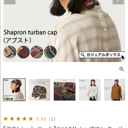
）
商
品
カ
テ
ゴ
リ
閲
覧
履
歴
買
い
物
か
ご
5.00
（1）
新
作