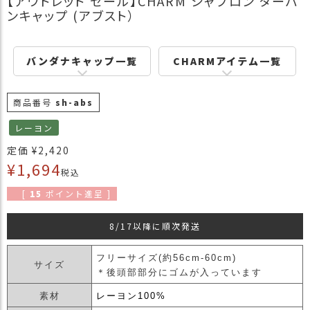
【アウトレット セール】CHARM シャプロン ターバ
商
ンキャップ (アブスト）
品
ラ
バンダナキャップ一覧
CHARMアイテム一覧
ッ
ピ
ン
商品番号
sh-abs
グ
レーヨン
お
定価
¥
2,420
客
¥
1,694
様
税込
の
[
15
ポイント進呈 ]
お
声
8/17以降に順次発送
Instagram
フリーサイズ(約56cm-60cm)
サイズ
＊後頭部部分にゴムが入っています
Youtube
素材
レーヨン100%