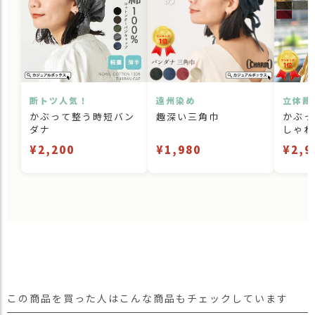
断トツ人気！
遠州染め
立体裁
かぶって整う時短バン
趣深い三角巾
かぶっ
ダナ
しゃれ
¥2,200
¥1,980
¥2,9
この商品を買った人はこんな商品もチェックしています