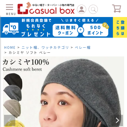
MENU
C
L
O
S
HOME
ニット帽、ワッチカテゴリ
ベレー帽
E
カシミヤ ソフト ベレー
マ
イ
ペ
ー
ジ
（
新
規
会
員
登
録