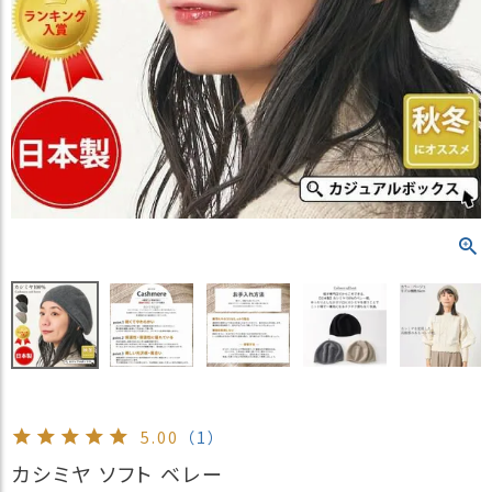
）
商
品
カ
テ
ゴ
リ
閲
覧
履
歴
買
い
物
か
ご
5.00
（1）
新
カシミヤ ソフト ベレー
作