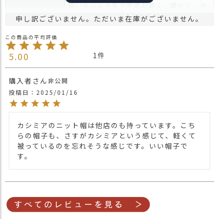
ス
細いカシミヤ毛で密度が高く、暖かく、そ
商品詳細
タ
して軽いのが特徴！
申し訳ございません。ただいま在庫がございません。
ッ
手洗いで洗濯可能なので常に清潔に保てま
フ
す。
小
防寒はもちろん、肌にもやさしく、そして
5.00
1
話
デザイン性のある帽子で年代・性別問わず
長くかぶれます。
返
購入者
非公開
品
・長時間濡れたままで重ねて置いたり、汗
投稿日
2025/01/16
・
や雨などでぬれた時は他の衣料等に移染す
交
る場合がございますのでお気を付け下さ
換
注意点
い。
カシミアのニット帽は他店のも持っています。こち
無
・多少実際のカラーと異なる場合がござい
らの帽子も、さすがカシミアという感じて、軽くて
料
ます。ご不安な事などございましたらお気
被っているのを忘れそうな感じです。いい帽子で
キ
軽にお問い合わせ下さい。
す。
ャ
ン
他の人気ベレー帽は
こちら
関連商品
ペ
他の人気ニット帽は
こちら
ー
【カラー バリエーション】
ン
・ブラック 黒色 BLACK
カラー
・グレー 灰色 GRAY