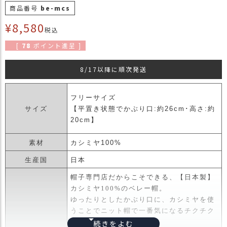
商品番号
be-mcs
商
品
¥
8,580
税込
ラ
[
78
ポイント進呈 ]
ッ
ピ
8/17以降に順次発送
ン
グ
フリーサイズ
お
サイズ
【平置き状態でかぶり口:約26cm･高さ:約
客
20cm】
様
の
お
素材
カシミヤ100%
声
生産国
日本
帽子専門店だからこそできる、【日本製】
Instagram
カシミヤ100%のベレー帽。
ゆったりとしたかぶり口に、カシミヤを使
うことでニット帽で一番気になるチクチク
Youtube
感もなく快適。