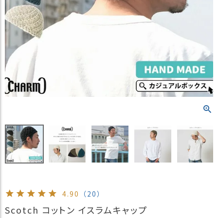
）
商
品
カ
テ
ゴ
リ
閲
覧
履
歴
買
い
物
か
ご
4.90
（20）
新
Scotch コットン イスラムキャップ
作