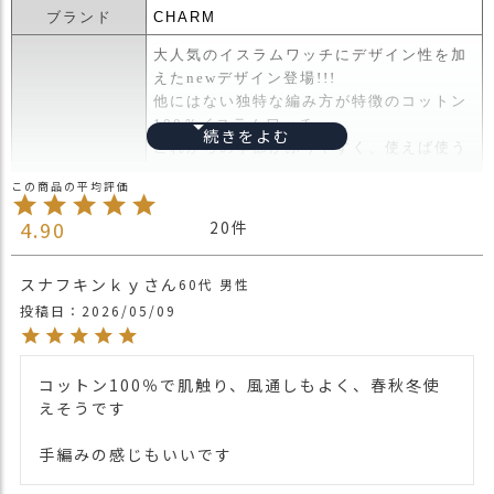
ス
ブランド
CHARM
タ
大人気のイスラムワッチにデザイン性を加
ッ
えたnewデザイン登場!!!
フ
他にはない独特な編み方が特徴のコットン
小
100％イスラムワッチ。
話
これからの季節かぶりやすく、使えば使う
返
ほど馴染むアイテム。
品
・
イスラムワッチで人気の高さが低いサイズ
4.90
20
交
感。
換
Tシャツなどのシンプルなスタイルに合わ
スナフキンｋｙ
無
60代
男性
商品詳細
せても これだけでお洒落な雰囲気にも…
料
投稿日
2026/05/09
シンプルにファッション、季節を問わずか
キ
ぶって頂けるアイテムです。
ャ
*1点1点手編みの為、若干の風合い・素
ン
材・網目の大きさが異なる場合がございま
コットン100％で肌触り、風通しもよく、春秋冬使
ペ
すので、ご了承下さい。
えそうです

ー
*1点1点手編みの為、かぶり口や高さのサ
ン
イズが1-2cm程度、異なります。
手編みの感じもいいです
サイズのご希望(高さが高いもの、かぶり口