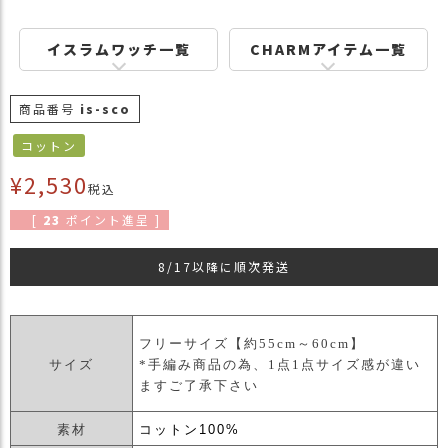
商
品
イスラムワッチ一覧
CHARMアイテム一覧
ラ
ッ
商品番号
is-sco
ピ
ン
コットン
グ
¥
2,530
税込
お
客
[
23
ポイント進呈 ]
様
の
8/17以降に順次発送
お
声
フリーサイズ【約55cm～60cm】
Instagram
サイズ
*手編み商品の為、1点1点サイズ感が違い
ますご了承下さい
Youtube
素材
コットン100%