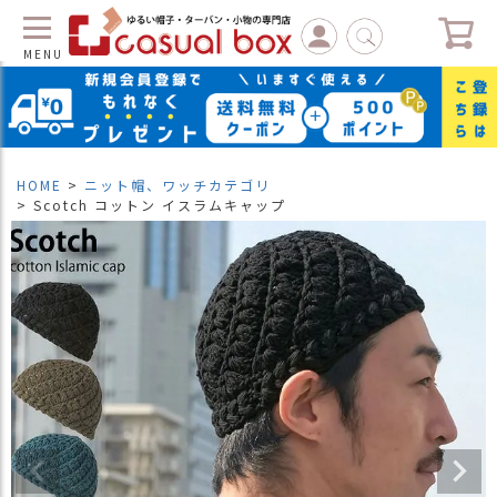
MENU
C
L
O
S
HOME
ニット帽、ワッチカテゴリ
E
Scotch コットン イスラムキャップ
マ
イ
ペ
ー
ジ
（
新
規
会
員
登
録