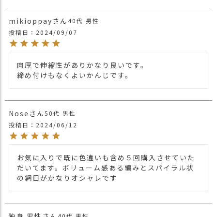
が広いもの)等ございましたら備考欄にご記
入お願い致します。
mikioppay
40代
男性
・長時間濡れたままで重ねて置いたり、汗
投稿日
2024/09/07
や雨などでぬれた時は他の衣料等に 移染す
る場合がございますのでお気を付け下さ
い。
注意点
肉厚で伸縮性がありかなり良いです。

締め付けもなくよいかんじです。
・多少実際のカラーと異なる場合がござい
ます。ご不安な事などございましたらお気
軽にお問い合わせ下さい。
Nose
50代
男性
他の人気イスラムワッチは
こちら
関連商品
投稿日
2024/06/12
他の人気ビニーワッチは
こちら
お気に入りで既に色違いも含め５回購入させていた
だいてます。ボリューム感ある編みとスパイラル状
の網目がかなりオシャレです
独身 男性
40代
男性