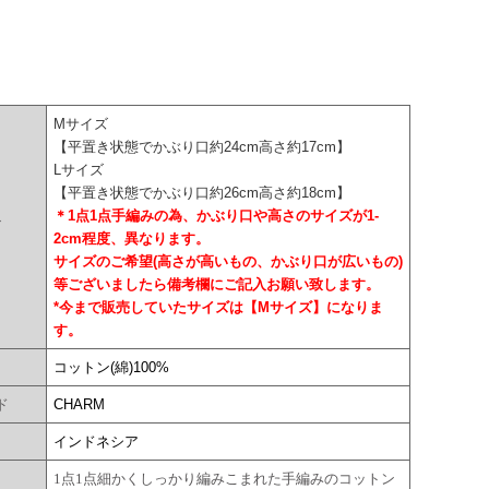
Mサイズ
【平置き状態でかぶり口約24cm高さ約17cm】
Lサイズ
【平置き状態でかぶり口約26cm高さ約18cm】
＊1点1点手編みの為、かぶり口や高さのサイズが1-
ズ
2cm程度、異なります。
サイズのご希望(高さが高いもの、かぶり口が広いもの)
等ございましたら備考欄にご記入お願い致します。
*今まで販売していたサイズは【Mサイズ】になりま
す。
コットン(綿)100%
ド
CHARM
国
インドネシア
1点1点細かくしっかり編みこまれた手編みのコットン