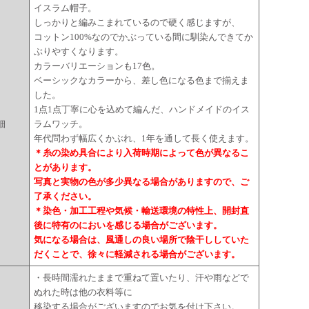
イスラム帽子。
しっかりと編みこまれているので硬く感じますが、
コットン100%なのでかぶっている間に馴染んできてか
ぶりやすくなります。
カラーバリエーションも17色。
ベーシックなカラーから、差し色になる色まで揃えま
した。
1点1点丁寧に心を込めて編んだ、ハンドメイドのイス
細
ラムワッチ。
年代問わず幅広くかぶれ、1年を通して長く使えます。
＊糸の染め具合により入荷時期によって色が異なるこ
とがあります。
写真と実物の色が多少異なる場合がありますので、ご
了承ください。
＊染色・加工工程や気候・輸送環境の特性上、開封直
後に特有のにおいを感じる場合がございます。
気になる場合は、風通しの良い場所で陰干ししていた
だくことで、徐々に軽減される場合がございます。
・長時間濡れたままで重ねて置いたり、汗や雨などで
ぬれた時は他の衣料等に
移染する場合がございますのでお気を付け下さい。