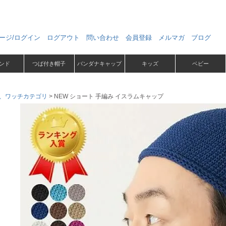
ージ/ログイン
ログアウト
問い合わせ
会員登録
メルマガ
ブログ
ンド
つば付き帽子
バンダナキャップ
キッズ
ベビー
、ワッチカテゴリ
NEW ショート 手編み イスラムキャップ