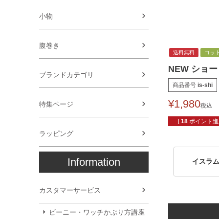
小物
腹巻き
送料無料
コッ
NEW ショ
ブランドカテゴリ
商品番号
is-shi
¥
1,980
特集ページ
税込
[
18
ポイント進呈
ラッピング
Information
イスラ
カスタマーサービス
ビーニー・ワッチかぶり方講座