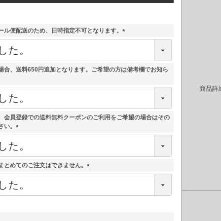
ール便配送のため、日時指定不可となります。
(
必
須
)
場合、送料650円追加となります。ご希望の方は備考欄でお知ら
商品詳
、会員登録での送料無料クーポンのご利用をご希望の場合はその
さい。
(
必
須
)
まとめてのご注文はできません。
(
必
須
)