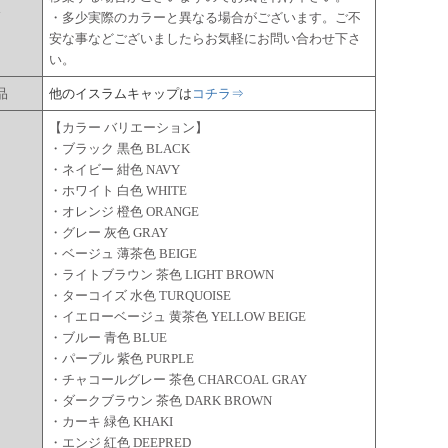
点
・多少実際のカラーと異なる場合がございます。ご不
安な事などございましたらお気軽にお問い合わせ下さ
い。
品
他のイスラムキャップは
コチラ⇒
【カラー バリエーション】
・ブラック 黒色 BLACK
・ネイビー 紺色 NAVY
・ホワイト 白色 WHITE
・オレンジ 橙色 ORANGE
・グレー 灰色 GRAY
・ベージュ 薄茶色 BEIGE
・ライトブラウン 茶色 LIGHT BROWN
・ターコイズ 水色 TURQUOISE
ー
・イエローベージュ 黄茶色 YELLOW BEIGE
・ブルー 青色 BLUE
・パープル 紫色 PURPLE
・チャコールグレー 茶色 CHARCOAL GRAY
・ダークブラウン 茶色 DARK BROWN
・カーキ 緑色 KHAKI
・エンジ 紅色 DEEPRED