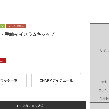
トン
メール便専用
ート 手編み イスラムキャップ
サイ
 ]
ムワッチ一覧
CHARMアイテム一覧
素材
ブラン
生産
8/17以降に順次発送