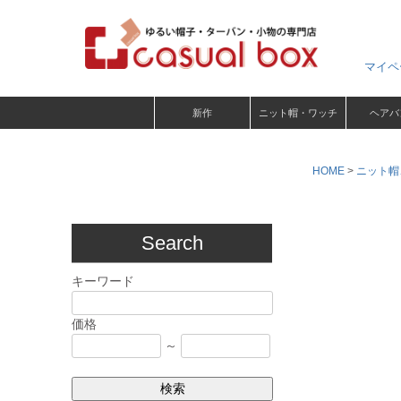
マイペ
新作
ニット帽・ワッチ
ヘアバ
HOME
ニット帽
Search
キーワード
価格
～
検索