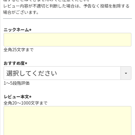
レビュー内容が不適切と判断した場合は、予告なく投稿を削除する
場合がございます。
ニックネーム
(
必
全角25文字まで
須
)
おすすめ度
(
必
1～5段階評価
須
)
レビュー本文
全角20～1000文字まで
(
必
須
)