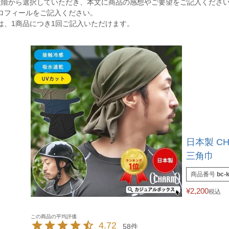
段階から選択していただき、本文に商品の感想やご要望をご記入くださ
ロフィールをご記入ください。
は、1商品につき1回ご記入いただけます。
日本製 C
三角巾
商品番号
bc-
¥
2,200
税込
4.72
58