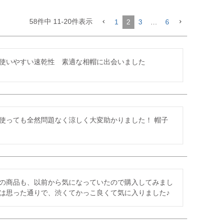
58
件中
11
-
20
件表示
1
2
3
…
6
使いやすい速乾性　素適な相帽に出会いました
使っても全然問題なく涼しく大変助かりました！ 帽子
の商品も、以前から気になっていたので購入してみまし
は思った通りで、渋くてかっこ良くて気に入りました♪