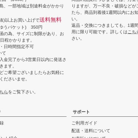
島、一部地域は別途料金がかかり
りますが、万一不良・破損などが
たら、商品到着後1週間以内にお
い。
送料無料
(税抜)以上お買い上げで
返品・交換につきましても、1週
ゆうパケット) 350円
用に限り可能です。詳しくは
こち
函の為、サイズに制限があり、お
さい。
3日程かかります。
・日時間指定不可
いて
入金完了から3営業日以内に発送さ
きます。
どご希望ございましたらお気軽に
くださいませ。
ちら
をご覧下さい。
ジ
サポート
録
ご利用ガイド
配送・送料について