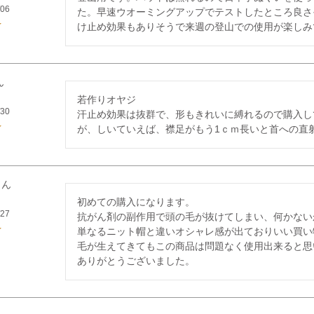
/06
た。早速ウオーミングアップでテストしたところ良さ
け止め効果もありそうで来週の登山での使用が楽しみ
若作りオヤジ

/30
汗止め効果は抜群で、形もきれいに縛れるので購入し
が、しいていえば、襟足がもう1ｃｍ長いと首への直
初めての購入になります。

/27
抗がん剤の副作用で頭の毛が抜けてしまい、何かない
単なるニット帽と違いオシャレ感が出ておりいい買い
毛が生えてきてもこの商品は問題なく使用出来ると思い
ありがとうございました。