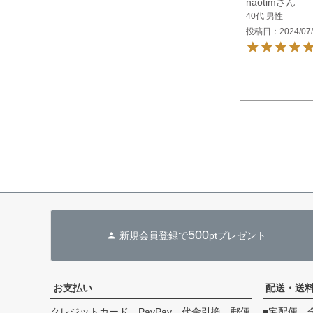
naotim
40代
男性
投稿日
2024/07
500
新規会員登録で
ptプレゼント
お支払い
配送・送
クレジットカード、PayPay、代金引換、郵便
■宅配便 