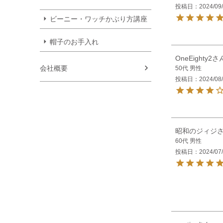
投稿日
2024/09
ビーニー・ワッチかぶり方講座
帽子のお手入れ
OneEighty2
会社概要
50代
男性
投稿日
2024/08
昭和のジィジ
60代
男性
投稿日
2024/07