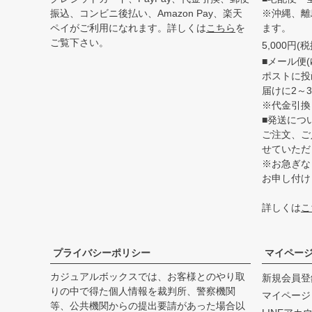
振込、コンビニ後払い、Amazon Pay、楽天
※沖縄、離
ペイがご利用になれます。詳しくは
こちら
を
ます。
ご覧下さい。
5,000円
■メール便(
ポストに投
届けに2～
※代金引換
■発送につ
ご注文、ご
せていただ
※お急ぎな
お申し付け
詳しくは
こ
プライバシーポリシー
マイペー
カジュアルボックスでは、お客様とのやり取
新規会員登
りの中で得た個人情報を裁判所、警察機関
マイページ
等、公共機関からの提出要請があった場合以