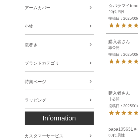
☆パラマイteac
アームカバー
40代
男性
投稿日
2025/03
小物
購入者
腹巻き
非公開
投稿日
2025/03
ブランドカテゴリ
特集ページ
購入者
非公開
ラッピング
投稿日
2025/01
Information
papa195631
60代
男性
カスタマーサービス