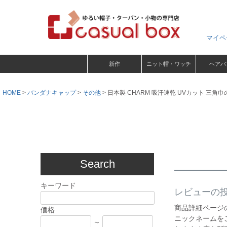
マイペ
新作
ニット帽・ワッチ
ヘアバ
HOME
バンダナキャップ
その他
日本製 CHARM 吸汗速乾 UVカット 三角
Search
キーワード
レビューの
商品詳細ページ
価格
ニックネームを
～