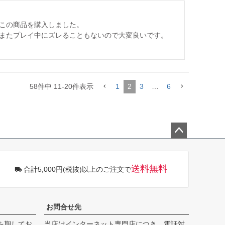
この商品を購入しました。

またプレイ中にズレることもないので大変良いです。

58
件中
11
-
20
件表示
1
2
3
…
6
ペー
ジト
ップ
送料無料
合計5,000円(税抜)以上のご注文で
へ
お問合せ先
を期してお
当店はインターネット専門店につき、電話対