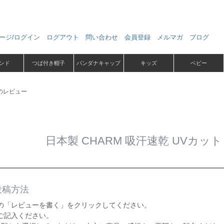
ージ/ログイン
ログアウト
問い合わせ
会員登録
メルマガ
ブログ
ンド
つば付き帽子
バンダナキャップ
キッズ
ベビー
巾のレビュー
日本製 CHARM 吸汗速乾 UVカッ
投稿方法
の「レビューを書く」をクリックしてください。
ご記入ください。