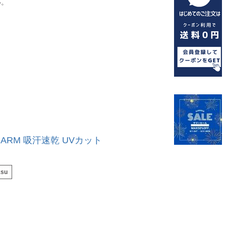
い。
HARM 吸汗速乾 UVカット
ksu