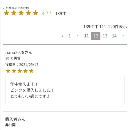
4.77
139
139
件中
111
-
120
件表示
1
…
11
12
13
14
nana2078
30代
男性
投稿日
2021/05/17
年中使えます！

ピンクを購入しました！

とてもいい感じです♪
購入者
非公開