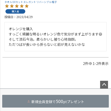
タオル UVカット エレガント リバーシブル 帽子
購入者
投稿日
2023/04/29
オレンジを購入

すっごく綺麗な明るいオレンジ色で気分がまず上がります😄

そして流石今治。柔らかいし被り心地抜群。

ただつばが長いから折らないと前が見えないかな
2
件中
1
-
2
件表示
ペー
ジト
500
新規会員登録で
ptプレゼント
ップ
へ