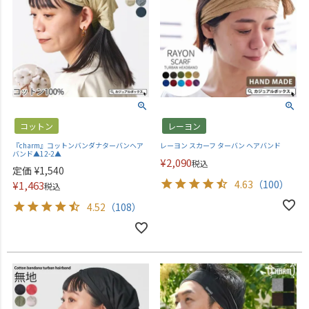
コットン
レーヨン
『charm』コットンバンダナターバンヘア
レーヨン スカーフ ターバン ヘアバンド
バンド▲12-2▲
¥
2,090
税込
定価
¥
1,540
4.63
（100）
¥
1,463
税込
4.52
（108）