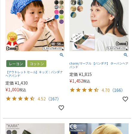
レーヨン
コットン
charm/マーブル 【バンダナ】 ターバンヘア
バンド
【アウトレット セール】キッズ：バンダナ
定価
¥
1,815
ヘアバンド
¥
1,452
税込
定価
¥
1,430
¥
1,001
税込
4.70
（166）
4.52
（167）