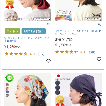
コットン
3点で1点半額！
【アウトレット セール】タイダイ DANCER
ターバン へアーバンド
CHARM レスト コットン ターバンキャップ
定価
¥
1,760
｜ 医療用帽子
¥
1,232
税込
¥
1,760
税込
4.37
（30）
4.66
（32）