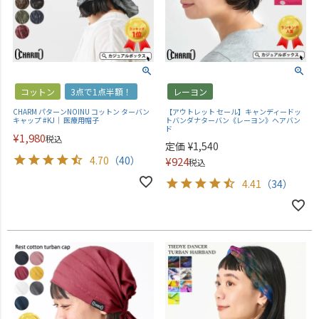
コットン
3点で1点半額！
レーヨン
CHARM パターンNOINU コットン ターバン
【アウトレット セール】キャンディードッ
キャップ #KJ｜ 医療用帽子
トバンダナターバン《レーヨン》ヘアバン
ド
¥
1,980
税込
定価
¥
1,540
4.70
（40）
¥
924
税込
4.41
（34）