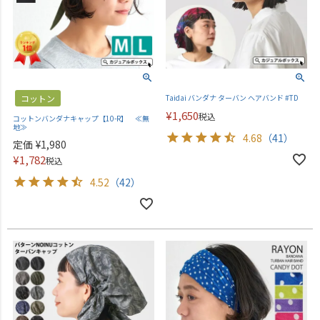
コットン
Taidai バンダナ ターバン ヘアバンド #TD
¥
1,650
税込
コットンバンダナキャップ【10-R】 ≪無
地≫
4.68
（41）
定価
¥
1,980
¥
1,782
税込
4.52
（42）