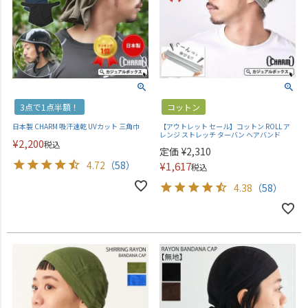
3点で1点半額！
コットン
日本製 CHARM 吸汗速乾 UVカット 三角巾
【アウトレット セール】コットン ROLL ア
レンジ ストレッチ ターバン ヘアバンド
¥
2,200
税込
定価
¥
2,310
4.72
（58）
¥
1,617
税込
4.38
（58）