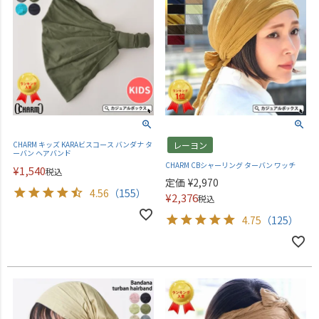
CHARM キッズ KARAビスコース バンダナ タ
レーヨン
ーバン ヘアバンド
CHARM CBシャーリング ターバン ワッチ
¥
1,540
税込
定価
¥
2,970
4.56
（155）
¥
2,376
税込
4.75
（125）