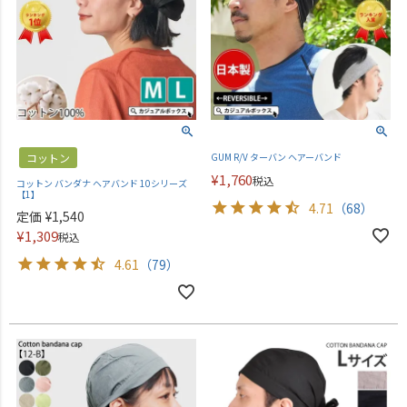
コットン
GUM R/V ターバン ヘアーバンド
¥
1,760
税込
コットン バンダナ ヘアバンド 10シリーズ
【1】
4.71
（68）
定価
¥
1,540
¥
1,309
税込
4.61
（79）