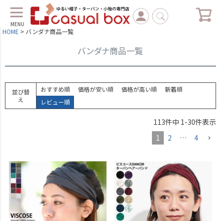
MENU
HOME
バンダナ商品一覧
バンダナ商品一覧
おすすめ順
価格が安い順
価格が高い順
新着順
並び替
え
レビュー順
113
件中
1
-
30
件表示
1
2
…
4