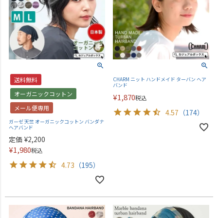
送料無料
CHARM ニット ハンドメイド ターバン ヘア
バンド
オーガニックコットン
¥
1,870
税込
メール便専用
4.57
（174）
ガーゼ 天竺 オーガニックコットン バンダナ
ヘアバンド
定価
¥
2,200
¥
1,980
税込
4.73
（195）