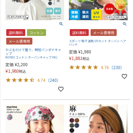
送料無料
コットン
送料無料
メール便専用
メール便専用
スポーツ 吸汗 速乾 UVカット ターバン ヘア
バンド
かぶるだけで整う、時短バンダナキャ
定価
¥
1,980
ップ
NOINU コットン ターバンキャップ #KJ
¥
1,881
税込
定価
¥
2,200
4.76
（230）
¥
1,980
税込
4.74
（240）