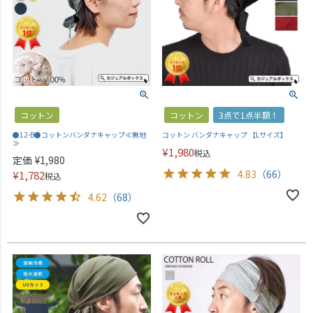
コットン
コットン
3点で1点半額！
●12-B●コットンバンダナキャップ≪無地
コットン バンダナキャップ 【Lサイズ】
≫
¥
1,980
税込
定価
¥
1,980
4.83
（66）
¥
1,782
税込
4.62
（68）