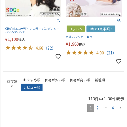
CHARM エコデザイン カラー バンダナ ター
コットン
3点で1点半額！
バン ヘアバンド
木綿 バンダナ 三角巾
¥
1,100
税込
¥
1,980
税込
4.68
（22）
4.90
（21）
おすすめ順
価格が安い順
価格が高い順
新着順
並び替
え
レビュー順
113
件中
1
-
30
件表示
1
2
…
4