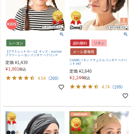
レーヨン
送料無料
リネン
【アウトレット セール】キッズ：marime
メール便専用
フラワー レーヨン バンダナ ヘアバンド
CHARM リネン ナチュラル バンダナ ヘアバ
定価
¥
1,430
ンド #KT
¥
1,001
税込
定価
¥
2,640
¥
2,244
4.54
（200）
税込
4.74
（199）