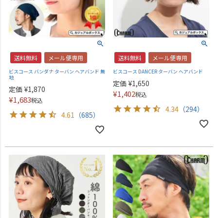
送料無料
メール便専用
送料無料
メール便専用
ビスコース バンダナ ターバン ヘアバンド 無
ビスコース DANCER ターバン へアバンド
地
定価
¥
1,650
定価
¥
1,870
¥
1,402
税込
¥
1,683
税込
4.34
（294）
4.61
（685）