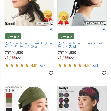
レーヨン
レーヨン
【アウトレット セール】シャーリングレー
【アウトレット セール】レーヨンバンダナ
ヨンバンダナキャップ【無地】
キャップ【無地】
定価
¥
1,980
定価
¥
1,980
¥
1,188
¥
1,188
税込
税込
4.61
（57）
4.57
（51）