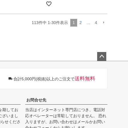
113
件中
1
-
30
件表示
1
2
…
4
ペー
ジト
ップ
送料無料
合計5,000円(税抜)以上のご注文で
へ
お問合せ先
を期してお
当店はインターネット専門店につき、電話対
ございまし
応オペレーターは常駐しておりません。 恐れ
知らせくださ
入りますが、お問い合わせはメールかお問い
合わせフォームからお願いします。