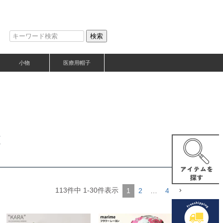
検索
小物
医療用帽子
覧
113
件中
1
-
30
件表示
1
2
…
4