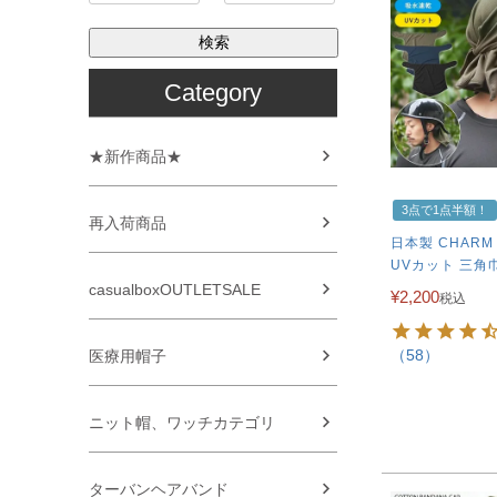
検索
Category
★新作商品★
3点で1点半額！
再入荷商品
日本製 CHARM
UVカット 三角
casualboxOUTLETSALE
¥
2,200
税込
（58）
医療用帽子
ニット帽、ワッチカテゴリ
ターバンヘアバンド