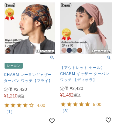
レーヨン
【アウトレット セール】
CHARM ギャザー ターバン
CHARM レーヨンギャザー
ワッチ 【ディオラ】
ターバン ワッチ【フライ】
定価
¥
2,420
定価
¥
2,420
¥
1,452
¥
1,210
税込
税込
5.00
4.00
（3）
（1）