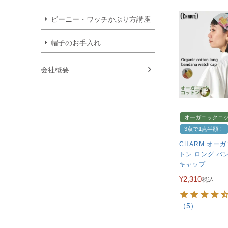
ビーニー・ワッチかぶり方講座
帽子のお手入れ
会社概要
オーガニックコ
3点で1点半額！
CHARM オー
トン ロング バ
キャップ
¥
2,310
税込
（5）