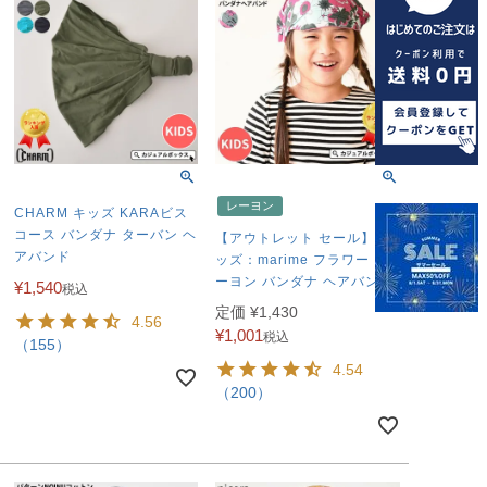
レーヨン
CHARM キッズ KARAビス
コース バンダナ ターバン ヘ
【アウトレット セール】キ
アバンド
ッズ：marime フラワー レ
ーヨン バンダナ ヘアバンド
¥
1,540
税込
定価
¥
1,430
4.56
¥
1,001
税込
（155）
4.54
（200）