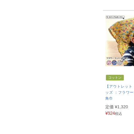
コットン
【アウトレット
ッズ ：フラワー
角巾
定価
¥
1,320
¥
924
税込