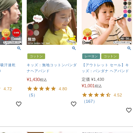
コットン
レーヨン
コットン
 吸汗速乾
キッズ：無地コットンバンダ
【アウトレット セール】キ
巾
ナヘアバンド
ッズ：バンダナ ヘアバンド
¥
1,430
定価
¥
1,430
税込
¥
1,001
税込
4.72
4.80
（5）
4.52
（167）