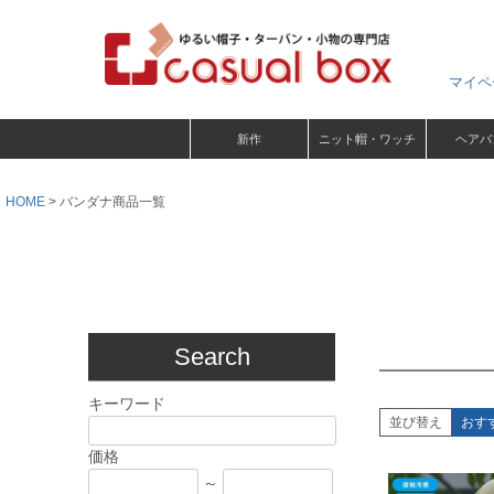
マイペ
新作
ニット帽・ワッチ
ヘアバ
HOME
バンダナ商品一覧
Search
キーワード
並び替え
おす
価格
～