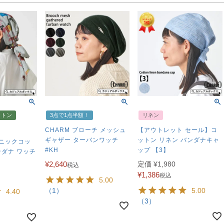
ットン
3点で1点半額！
リネン
CHARM ブローチ メッシュ
【アウトレット セール】コ
ギャザー ターバンワッチ
ットン リネン バンダナキャ
ガニックコッ
#KH
ップ 【3】
ンダナ ワッチ
¥
2,640
定価
¥
1,980
税込
¥
1,386
税込
5.00
（1）
5.00
4.40
（3）