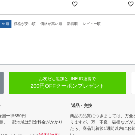
すめ順
価格が安い順
価格が高い順
新着順
レビュー順
お友だち追加とLINE ID連携で
200円OFFクーポンプレゼント
料
返品・交換
全国一律650円
商品の品質につきましては、万全
島、一部地域は別途料金がかかり
りますが、万一不良・破損などが
たら、商品到着後1週間以内にお
い。