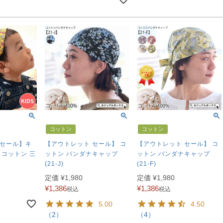
コットン
コットン
 セール】キ
【アウトレット セール】 コ
【アウトレット セール】 コ
 コットン 三
ットン バンダナキャップ
ットン バンダナキャップ
(21-J)
(21-F)
定価
¥
1,980
定価
¥
1,980
¥
1,386
¥
1,386
税込
税込
5.00
4.50
（2）
（4）