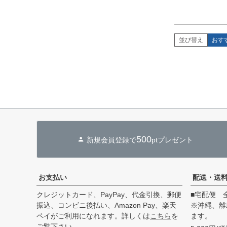
並び替え
おす
500
新規会員登録で
ptプレゼント
お支払い
配送・送
クレジットカード、PayPay、代金引換、郵便
■宅配便 
振込、コンビニ後払い、Amazon Pay、楽天
※沖縄、離
ペイがご利用になれます。詳しくは
こちら
を
ます。
ご覧下さい。