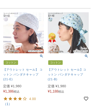
コットン
コットン
【アウトレット セール】 コ
【アウトレット セール】コ
ットン バンダナキャップ
ットン バンダナキャップ
(21-E)
(21-B)
定価
¥
1,980
定価
¥
1,980
¥
1,386
¥
1,188
税込
税込
4.00
（1）