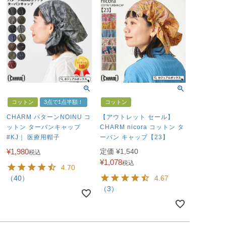
コットン
3点で1点半額！
コットン
CHARM パターンNOINU コ
【アウトレット セール】
ットン ターバンキャップ
CHARM nicora コットン タ
#KJ｜ 医療用帽子
ーバン キャップ【23】
¥
1,980
定価
¥
1,540
税込
¥
1,078
税込
4.70
（40）
4.67
（3）