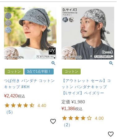
コットン
3点で1点半額！
コットン
つば付き バンダナ コットン
【アウトレット セール】コ
キャップ #KH
ットン バンダナキャップ
【Lサイズ】ペイズリー
¥
2,420
税込
定価
¥
1,980
4.40
¥
1,386
税込
（5）
4.00
（2）