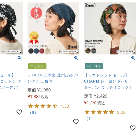
コットン
レーヨン
 セール】
CHARM 日本製 遠州染め バ
【アウトレット セール】
 コットン タ
ンダナ 三角巾
CHARM レーヨンギャザー
(ガーデン)
ターバン ワッチ【ロック】
定価
¥
1,980
定価
¥
2,420
¥
1,881
税込
¥
1,452
税込
4.33
5.00
（9）
（1）