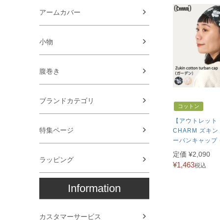
アームカバー
小物
腹巻き
ブランドカテゴリ
コットン
【アウトレット
特集ページ
CHARM ズキン
ーバンキャップ 
定価
¥
2,090
ラッピング
¥
1,463
税込
Information
カスタマーサービス