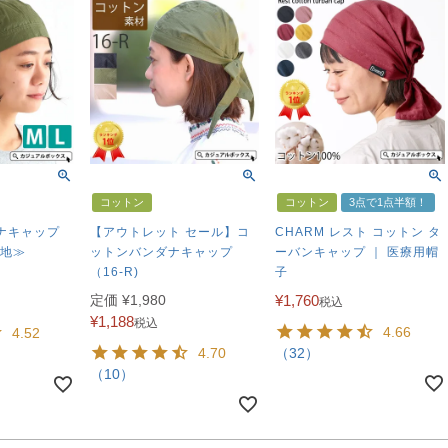
コットン
コットン
3点で1点半額！
ナキャップ
【アウトレット セール】コ
CHARM レスト コットン タ
無地≫
ットンバンダナキャップ
ーバンキャップ ｜ 医療用帽
（16-R)
子
定価
¥
1,980
¥
1,760
税込
¥
1,188
税込
4.66
4.52
4.70
（32）
（10）