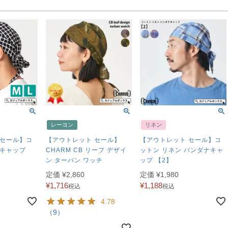
レーヨン
リネン
 セール】コ
【アウトレット セール】
【アウトレット セール】コ
ナキャップ
CHARM CB リーフ デザイ
ットン リネン バンダナキャ
ン ターバン ワッチ
ップ 【2】
定価
¥
2,860
定価
¥
1,980
¥
1,716
¥
1,188
税込
税込
4.78
（9）