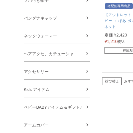
ツバ付き帽子
宅配便専用商品
【アウトレット 
バンダナキャップ
ビー ： ぼあ ポ
ネット
定価
¥
2,420
ネックウォーマー
¥
1,210
税込
在庫
ヘアアクセ、カチューシャ
アクセサリー
並び替え
おす
Kids アイテム
ベビーBABYアイテム＆ギフト♪
アームカバー