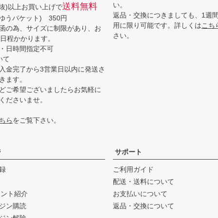
い。
送料無料
(税抜)以上お買い上げで
返品・交換につきましても、1週
ゆうパケット) 350円
用に限り可能です。詳しくは
こち
函の為、サイズに制限があり、お
さい。
3日程かかります。
・日時間指定不可
いて
入金完了から3営業日以内に発送さ
きます。
どご希望ございましたらお気軽に
くださいませ。
ちら
をご覧下さい。
ジ
サポート
録
ご利用ガイド
配送・送料について
ウント紹介
お支払いについて
ジン購読
返品・交換について