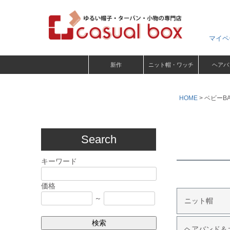
マイペ
新作
ニット帽・ワッチ
ヘアバ
HOME
ベビーB
Search
キーワード
価格
～
ニット帽
検索
ヘアバンド＆