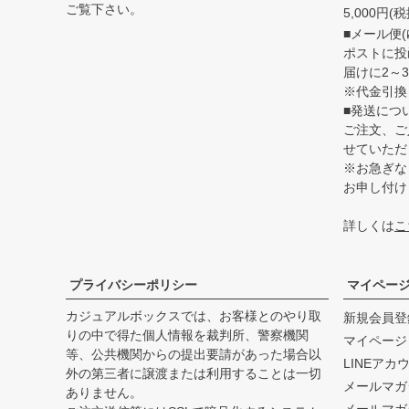
ご覧下さい。
5,000円
■メール便(
ポストに投
届けに2～
※代金引換
■発送につ
ご注文、ご
せていただ
※お急ぎな
お申し付け
詳しくは
こ
プライバシーポリシー
マイペー
カジュアルボックスでは、お客様とのやり取
新規会員登
りの中で得た個人情報を裁判所、警察機関
マイページ
等、公共機関からの提出要請があった場合以
LINEアカ
外の第三者に譲渡または利用することは一切
メールマガ
ありません。