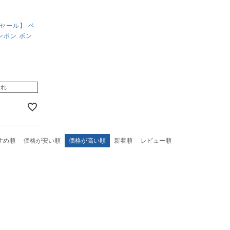
セール】 ベ
ンポン ボン
切れ
すめ順
価格が安い順
価格が高い順
新着順
レビュー順