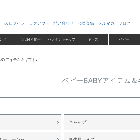
ージ/ログイン
ログアウト
問い合わせ
会員登録
メルマガ
ブログ
ンド
つば付き帽子
バンダナキャップ
キッズ
ベビー
ABYアイテム＆ギフト♪
ベビーBABYアイテム＆
キャップ
カチューシャ
新生児サイズ