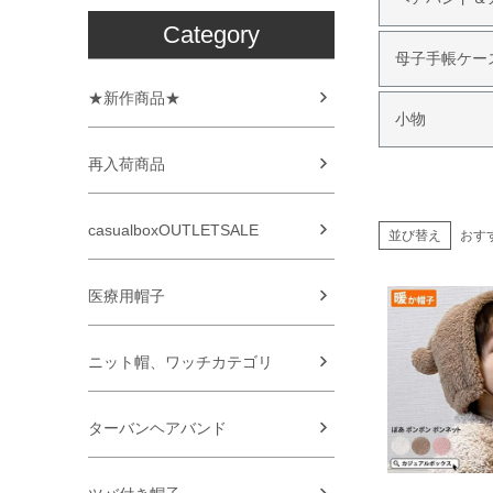
Category
母子手帳ケー
★新作商品★
小物
再入荷商品
casualboxOUTLETSALE
並び替え
おす
医療用帽子
ニット帽、ワッチカテゴリ
ターバンヘアバンド