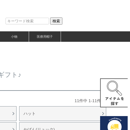
検索
小物
医療用帽子
ギフト♪
11
件中
1
-
11
件表示
ハット
かばん(リュック)