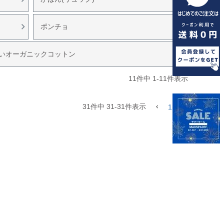
ポンチョ
いオーガニックコットン
11
件中
1
-
11
件表示
31
件中
31
-
31
件表示
1
2