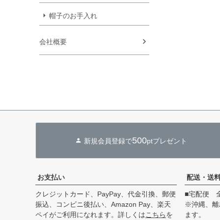
帽子のお手入れ
会社概要
500
新規会員登録で
ptプレゼント
お支払い
配送・送
クレジットカード、PayPay、代金引換、郵便
■宅配便 
振込、コンビニ後払い、Amazon Pay、楽天
※沖縄、離
ペイがご利用になれます。詳しくは
こちら
を
ます。