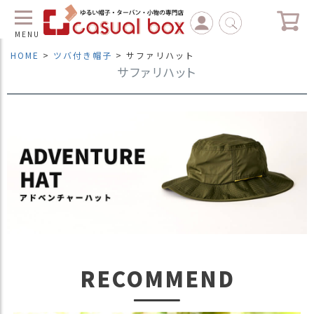
MENU
HOME
ツバ付き帽子
サファリハット
サファリハット
C
L
O
S
E
マ
イ
ペ
ー
ジ
（
新
規
会
RECOMMEND
員
登
録