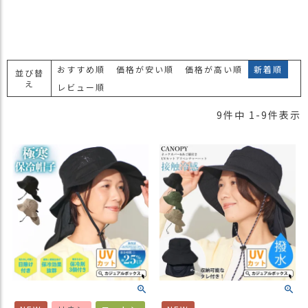
おすすめ順
価格が安い順
価格が高い順
新着順
並び替
え
レビュー順
9
件中
1
-
9
件表示