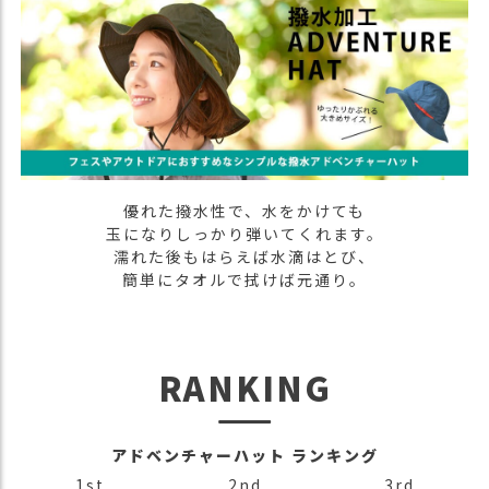
）
商
品
カ
テ
ゴ
リ
優れた撥水性で、水をかけても
閲
玉になりしっかり弾いてくれます。
覧
濡れた後もはらえば水滴はとび、
履
簡単にタオルで拭けば元通り。
歴
買
い
RANKING
物
か
ご
アドベンチャーハット ランキング
新
1st
2nd
3rd
作