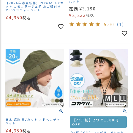
ハット
【2026年春夏新作】Parasol UVカ
ット カモフラージュ柄 あご紐付き
定価
¥
3,190
アドベンチャーハット
¥
2,233
税込
¥
4,950
税込
5.00
（1）
撥水 遮熱 UVカット アドベンチャー
【ペア割】2つで1000円
ハット
OFF
¥
4,950
税込
【体感-10℃】コカゲル UVカット