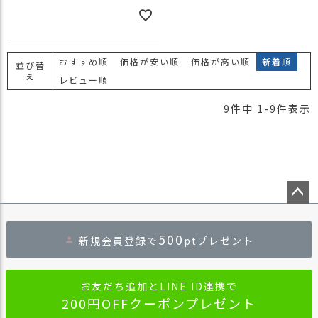
おすすめ順
価格が安い順
価格が高い順
新着順
並び替
え
レビュー順
9
件中
1
-
9
件表示
ペー
ジト
500
新規会員登録で
ptプレゼント
ップ
へ
お友だち追加とLINE ID連携で
200円OFFクーポンプレゼント