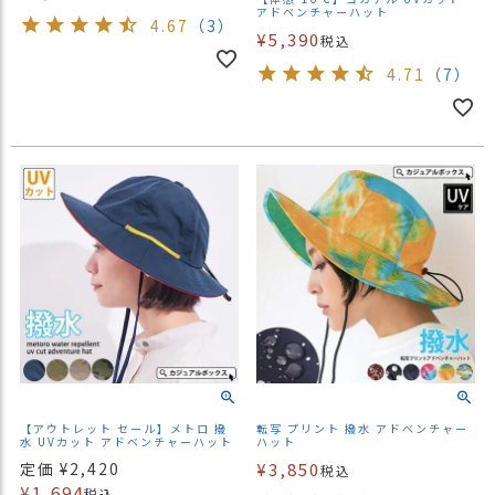
アドベンチャーハット
4.67
（3）
¥
5,390
税込
4.71
（7）
【アウトレット セール】メトロ 撥
転写 プリント 撥水 アドベンチャー
水 UVカット アドベンチャーハット
ハット
定価
¥
2,420
¥
3,850
税込
¥
1,694
税込