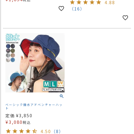
4.88
（16）
ベーシック撥水アドベンチャーハッ
ト
定価
¥
3,850
¥
3,080
税込
4.50
（8）