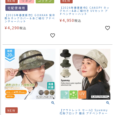
NEW
リネン
コットン
NEW
宅配便専用
【2026年春夏新作】CANOPY ネッ
クカバー&あご紐付き UVカット ア
ドベンチャーハット
【2026年春夏新作】GOKKAN 保冷
剤＆ネックカバー＆あご紐付 アドベ
¥
4,950
税込
ンチャーハット
¥
4,290
税込
NEW
【アウトレット セール】Syammy
花粉ブロック 撥水 アドベンチャー