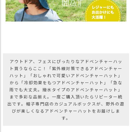
ス
タ
ッ
フ
小
話
返
品
・
アウトドア、フェスにぴったりなアドベンチャーハッ
交
ト買うならここ！「紫外線対策できるアドベンチャー
換
ハット」「おしゃれで可愛いアドベンチャーハット」
無
料
から「冷却効果をもつアドベンチャーハット」「急な
キ
雨でも大丈夫。撥水タイプのアドベンチャーハット」
ャ
まで多彩な品揃え。一度ご購入頂いたらリピーター続
ン
出です。帽子専門店のカジュアルボックスが、野外の遊
ペ
びが楽しくなるアドベンチャーハットをお届けしま
ー
す。
ン