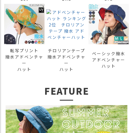
商
品
ラ
ッ
ピ
ン
グ
転写プリント
チロリアンテープ
ベーシック撥水
撥水アドベンチャ
撥水アドベンチャ
お
アドベンチャー
ー
ー
客
ハット
ハット
ハット
様
の
お
FEATURE
声
Instagram
Youtube