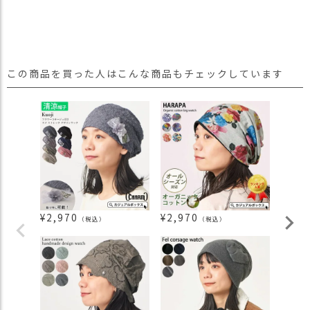
この商品を買った人はこんな商品もチェックしています
¥
2,970
¥
2,970
¥
2,2
（税込）
（税込）