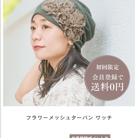
ス
タ
ッ
フ
小
話
返
品
・
交
換
無
料
キ
ャ
ン
ペ
ー
ン