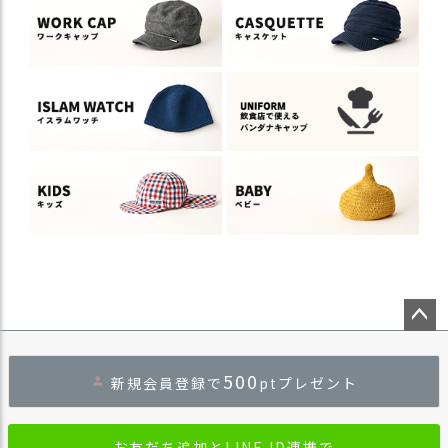
ペー
ジト
500
新規会員登録で
ptプレゼント
ップ
へ
お友だち追加とLINE ID連携で