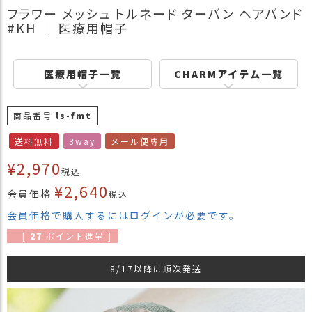
フラワー メッシュ トルネード ターバン ヘアバンド
商
#KH ｜ 医療用帽子
品
ラ
ッ
医療用帽子一覧
CHARMアイテム一覧
ピ
ン
グ
商品番号
ls-fmt
お
送料無料
3way
メール便専用
客
¥
2,970
様
税込
の
¥
2,640
会員価格
税込
お
声
会員価格で購入するにはログインが必要です。
[
27
ポイント進呈 ]
Instagram
8/17以降に順次発送
Youtube