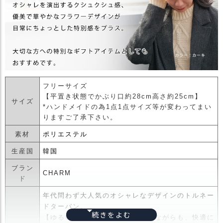
フリーサイズ
【平置き状態でかぶり口約28cm高さ約25cm】
サイズ
*ハンドメイドの為1点1点サイズ等が変わってまい
りますご了承下さい。
素材
ポリエステル
生産国
韓国
ブラン
CHARM
ド
年代問わず大人気のオシャレなデザインのトルネー
ドターバン。
【ゆるいクシュクシュ感】を出しながらも、快適に