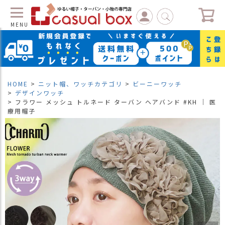
MENU
C
L
O
S
HOME
ニット帽、ワッチカテゴリ
ビーニーワッチ
E
デザインワッチ
フラワー メッシュ トルネード ターバン ヘアバンド #KH ｜ 医
マ
療用帽子
イ
ペ
ー
ジ
（
新
規
会
員
登
録