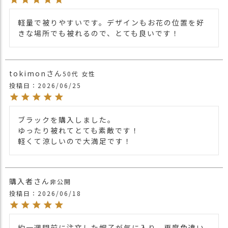
すのでお気を付け下さい。
注意点
・多少実際のカラーと異なる場合がございます。ご
軽量で被りやすいです。デザインもお花の位置を好
不安な事などございましたらお気軽にお問い合わせ
きな場所でも被れるので、とても良いです！
下さい。
他の人気ニット帽は
こちら
関連商
品
他の人気デザインワッチは
こちら
tokimon
50代
女性
投稿日
2026/06/25
ブラックを購入しました。

ゆったり被れてとても素敵です！

軽くて涼しいので大満足です！
購入者
非公開
投稿日
2026/06/18
約一週間前に注文した帽子が気に入り、再度色違い