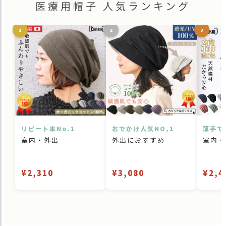
医療用帽子 人気ランキング
1
2
3
リピート率No.1
おでかけ人気NO,1
薄手で
室内・外出
外出におすすめ
室内・
¥2,310
¥3,080
¥2,4