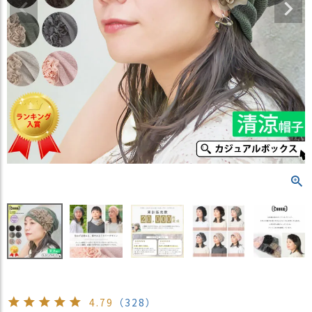
）
商
品
カ
テ
ゴ
リ
閲
覧
履
歴
買
い
物
か
ご
新
4.79
（328）
作