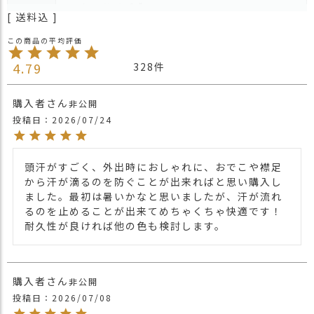
かぶれるサイズ感。
送料込
1つで3役をこなしてくれる便利な3WAYワッチタ
ーバン。
筒状のデザインとトップのねじれ具合を利用して、
4.79
328
ざっくりワッチにすればゆったりとかぶれ、くしゅ
くしゅとアレンジすればターバンやネックウォーマ
ーとしても使えます。
購入者
非公開
商品詳
ポイントのフラワーデザインもボリュームがありエ
投稿日
2026/07/24
細
レガントに仕上がりますね。
※1点1点ハンドメイドになりますので、入荷時期
によりお花の位置や色合い等、異なります。
頭汗がすごく、外出時におしゃれに、おでこや襟足
現在販売中の本体の色・生地感・お花の色につきま
から汗が滴るのを防ぐことが出来ればと思い購入し
してはお問い合わせをして頂けましたら、詳細をご
ました。最初は暑いかなと思いましたが、汗が流れ
案内をさせていただきますのでよろしくお願い致し
るのを止めることが出来てめちゃくちゃ快適です！
ます。
耐久性が良ければ他の色も検討します。
2023年12月入荷分より、本体の生地が新しくなり
ました。
購入者
非公開
・長時間濡れたままで重ねて置いたり、汗や雨など
投稿日
2026/07/08
でぬれた時は他の衣料等に移染する場合がございま