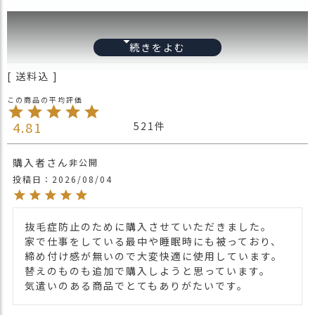
送料込
4.81
521
購入者
非公開
投稿日
2026/08/04
抜毛症防止のために購入させていただきました。

フリーサイズ
家で仕事をしている最中や睡眠時にも被っており、

サイズ
【平置き状態でかぶり口:約28cm･高さ:約
締め付け感が無いので大変快適に使用しています。

25cm】
替えのものも追加で購入しようと思っています。

気遣いのある商品でとてもありがたいです。
素材
オーガニックコットン(綿)100％
生産国
日本