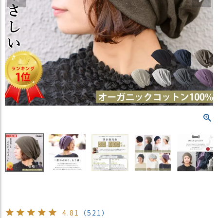
）
商
品
カ
テ
ゴ
リ
閲
覧
履
歴
買
い
物
か
ご
新
4.81
（521）
作