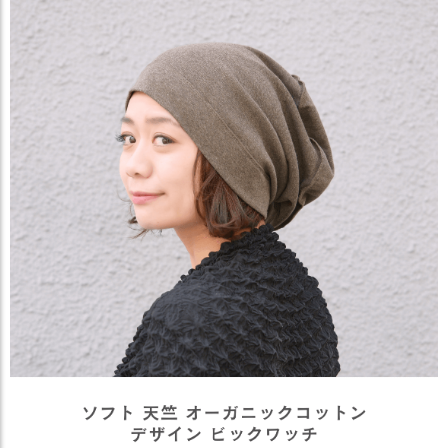
ス
タ
ッ
フ
小
話
返
品
・
交
換
無
料
キ
ャ
ン
ペ
ー
ン