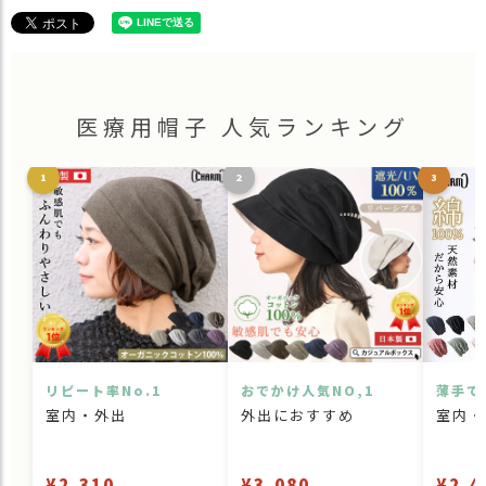
・ネイビー 紺色 NAVY
カラー
・ダークグレー 灰色 DARK GRAY
・ライトグレー ねずみ色 LIGHT GRAY
・パープル 紫色 PURPLE
・クリームグレー CREAM GRAY
医療用帽子 人気ランキング
1
2
3
リピート率No.1
おでかけ人気NO,1
薄手で
室内・外出
外出におすすめ
室内・
¥2,310
¥3,080
¥2,4