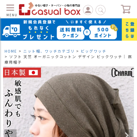
MENU
C
L
O
S
HOME
ニット帽、ワッチカテゴリ
ビッグワッチ
E
ソフト 天竺 オーガニックコットン デザイン ビックワッチ｜ 医
療用帽子
マ
イ
ペ
ー
ジ
（
新
規
会
員
登
録