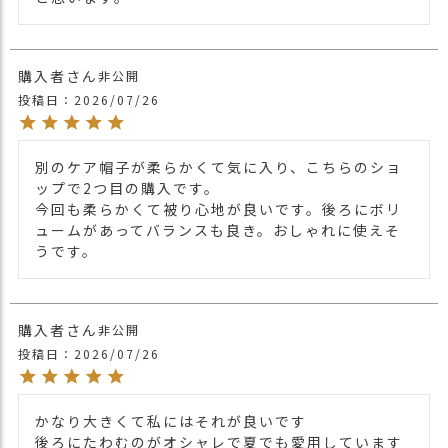
刺激に敏感になる頭皮や頭部手術後の保護
キャップとして、医療用帽子にも最適なア
イテム。
購入者
非公開
人気アイテムのなので、ギフトにも間違い
商品詳細
の無いおすすめ帽子です。
投稿日
2026/07/26
また、カラー豊富にご用意しておりますの
でお洒落にコーディネートが出来ます。
ギフトにも間違いの無いオススメ帽子で
別のケア帽子が柔らかくて気に入り、こちらのショ
す。
ップで2つ目の購入です。

今回も柔らかくて被り心地が良いです。後ろにボリ
UVカット 最大遮蔽率 99.9%・紫外線防止
ュームがあってバランスも良き。おしゃれに使えそ
指数 UPF50+(検査済)
うです。
日差しをしっかりと遮断し、紫外線から大
切なあなたのお肌を守ります。
もともと、布地にはかなりの量の紫外線カ
ットの性質が備わっています。
購入者
非公開
その為、特殊な加工をしなくても、UVカッ
投稿日
2026/07/26
ト機能があります。
＊UPFとは…紫外線対策の先進国であるオ
ーストラリアやニュージーランドで用いら
かなり大きくて私にはそれが良いです

れているUVカットの世界的基準値のことを
後ろにたわむのがオシャレで夏でも愛用しています