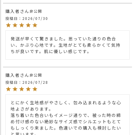
ブランド
CHARM
購入者
非公開
投稿日
2026/07/30
肌に直接触れるものだから、素材、デザイ
ン、
仕上がりまでこだわりを持って作った日本
製のオーガニックコットン帽子。
発送が早くて驚きました。思っていた通りの色合
柔らかく伸びの有る天竺ガーゼ素材を使用
い、かぶり心地です。生地がとても柔らかくて気持
し、頭皮に当たる、縫い目は外側にし、
ちが良いです。肌に優しい感じです。
デザインとしても楽しめる帽子に仕上げま
した。
かぶり口もゆったりと、高さもあるのでル
購入者
非公開
ーズなシルエットで快適に、
そしてかぶり口を2回折り返し、ぴったり
投稿日
2026/07/28
とかぶれば就寝用としてもかぶれます。
おしゃれなデザインで男性、女性、性別問
わず春夏秋冬、一年中季節問わずかぶれま
とにかく生地感がやさしく、包み込まれるような心
す。
地よさがあります。

落ち着いた色合いもイメージ通りで、被った時の締
オーガニックコットンを使用しているの
め付け感のない絶妙なサイズ感でシルエットもとて
で、お肌の弱い方や抗がん剤の副作用によ
もしっくり来ました。色違いでの購入も検討したい
り、
と思います。