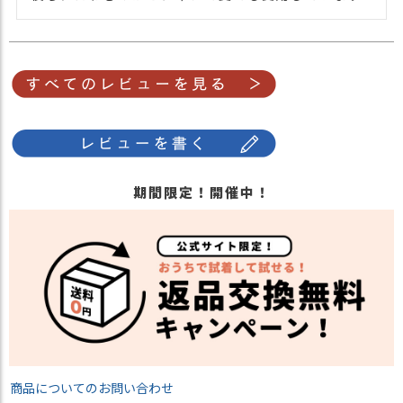
示します。UPFは数値で表示され、
UPF50+が最高値です。
※認証機関より認証されたオーガニックコ
ットンを使用しております。
※生地の入荷時期により色の濃さ等が異な
ります。
・長時間濡れたままで重ねて置いたり、汗
や雨などでぬれた時は他の衣料等に移染す
期間限定！開催中！
る場合がございますのでお気を付け下さ
注意点
い。
・多少実際のカラーと異なる場合がござい
ます。ご不安な事などございましたらお気
軽にお問い合わせ下さい。
他の人気ビックワッチは
こちら
関連商品
他の人気ニット帽は
こちら
【カラー バリエーション】
・ブラック 黒色 BLACK
商品についてのお問い合わせ
・ブラウン 茶色 BROWN