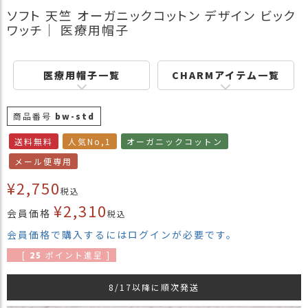
商
ソフト 天竺 オーガニックコットン デザイン ビック
品
ワッチ｜ 医療用帽子
ラ
ッ
医療用帽子一覧
CHARMアイテム一覧
ピ
ン
グ
商品番号
bw-std
お
送料無料
人気No,1
オーガニックコットン
客
メール便専用
様
の
¥
2,750
税込
お
¥
2,310
声
会員価格
税込
会員価格で購入するにはログインが必要です。
Instagram
[
25
ポイント進呈 ]
8/17以降に順次発送
Youtube